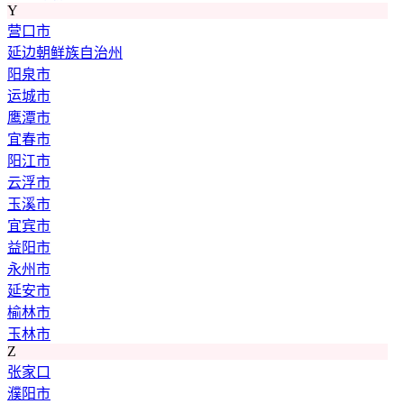
Y
营口市
延边朝鲜族自治州
阳泉市
运城市
鹰潭市
宜春市
阳江市
云浮市
玉溪市
宜宾市
益阳市
永州市
延安市
榆林市
玉林市
Z
张家口
濮阳市