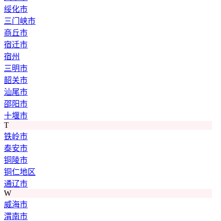
绥化市
三门峡市
商丘市
宿迁市
宿州
三明市
韶关市
汕尾市
邵阳市
十堰市
T
铁岭市
泰安市
铜陵市
铜仁地区
通辽市
W
威海市
渭南市