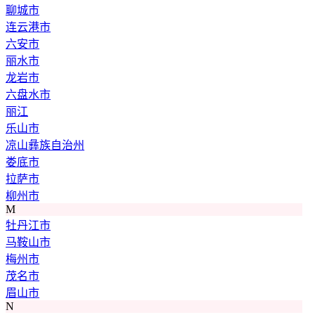
聊城市
连云港市
六安市
丽水市
龙岩市
六盘水市
丽江
乐山市
凉山彝族自治州
娄底市
拉萨市
柳州市
M
牡丹江市
马鞍山市
梅州市
茂名市
眉山市
N