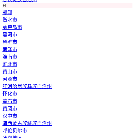
H
邯郸
衡水市
葫芦岛市
黑河市
鹤壁市
菏泽市
淮南市
淮北市
黄山市
河源市
红河哈尼族彝族自治州
怀化市
黄石市
黄冈市
汉中市
海西蒙古族藏族自治州
呼伦贝尔市