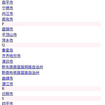
南平市
宁德市
内江市
南充市
P
盘锦市
平顶山市
萍乡市
Q
秦皇岛
齐齐哈尔市
清远市
黔东南南苗族侗族自治州
黔南布依族苗族自治州
曲靖市
潜江市
R
日照市
S
四平市