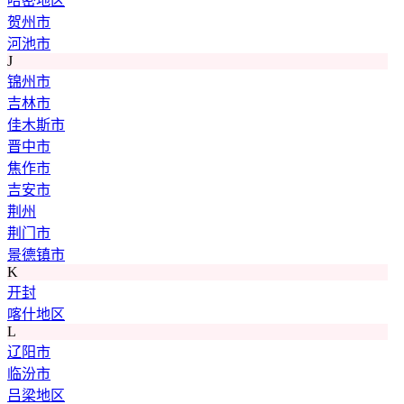
哈密地区
贺州市
河池市
J
锦州市
吉林市
佳木斯市
晋中市
焦作市
吉安市
荆州
荆门市
景德镇市
K
开封
喀什地区
L
辽阳市
临汾市
吕梁地区