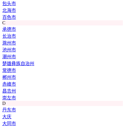
包头市
北海市
百色市
C
承德市
长治市
滁州市
池州市
潮州市
楚雄彝族自治州
常德市
郴州市
赤峰市
昌吉州
崇左市
D
丹东市
大庆
大同市