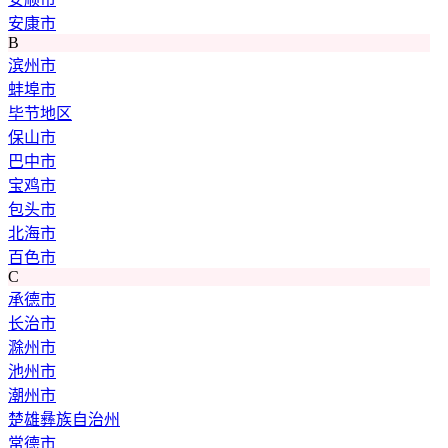
安康市
B
滨州市
蚌埠市
毕节地区
保山市
巴中市
宝鸡市
包头市
北海市
百色市
C
承德市
长治市
滁州市
池州市
潮州市
楚雄彝族自治州
常德市