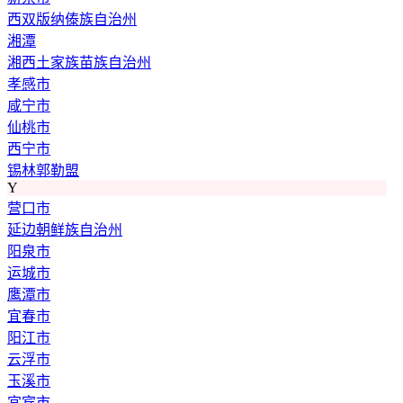
西双版纳傣族自治州
湘潭
湘西土家族苗族自治州
孝感市
咸宁市
仙桃市
西宁市
锡林郭勒盟
Y
营口市
延边朝鲜族自治州
阳泉市
运城市
鹰潭市
宜春市
阳江市
云浮市
玉溪市
宜宾市