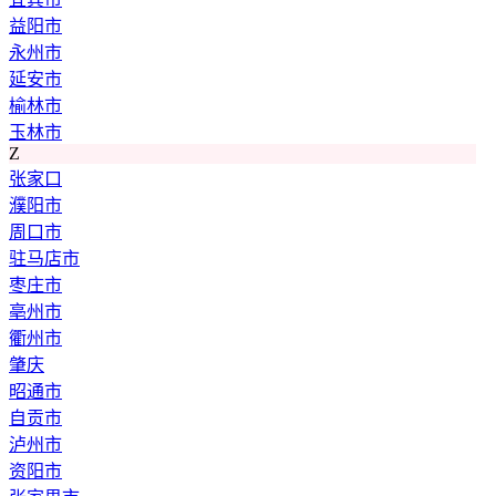
益阳市
永州市
延安市
榆林市
玉林市
Z
张家口
濮阳市
周口市
驻马店市
枣庄市
亳州市
衢州市
肇庆
昭通市
自贡市
泸州市
资阳市