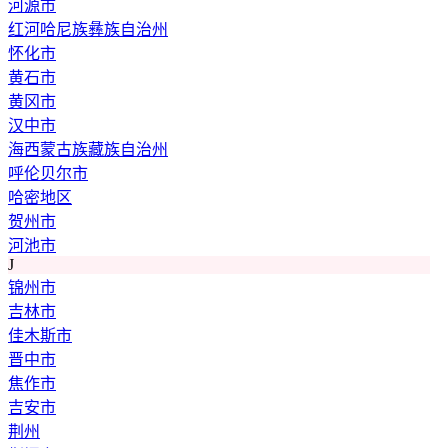
河源市
红河哈尼族彝族自治州
怀化市
黄石市
黄冈市
汉中市
海西蒙古族藏族自治州
呼伦贝尔市
哈密地区
贺州市
河池市
J
锦州市
吉林市
佳木斯市
晋中市
焦作市
吉安市
荆州