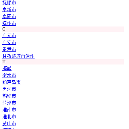
抚顺市
阜新市
阜阳市
抚州市
G
广元市
广安市
贵港市
甘孜藏族自治州
H
邯郸
衡水市
葫芦岛市
黑河市
鹤壁市
菏泽市
淮南市
淮北市
黄山市