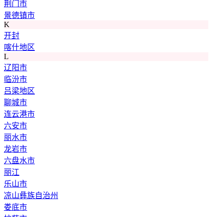
荆门市
景德镇市
K
开封
喀什地区
L
辽阳市
临汾市
吕梁地区
聊城市
连云港市
六安市
丽水市
龙岩市
六盘水市
丽江
乐山市
凉山彝族自治州
娄底市