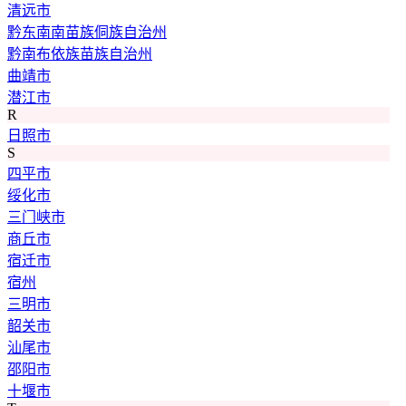
清远市
黔东南南苗族侗族自治州
黔南布依族苗族自治州
曲靖市
潜江市
R
日照市
S
四平市
绥化市
三门峡市
商丘市
宿迁市
宿州
三明市
韶关市
汕尾市
邵阳市
十堰市