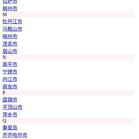
拉萨市
柳州市
M
牡丹江市
马鞍山市
梅州市
茂名市
眉山市
N
南平市
宁德市
内江市
南充市
P
盘锦市
平顶山市
萍乡市
Q
秦皇岛
齐齐哈尔市