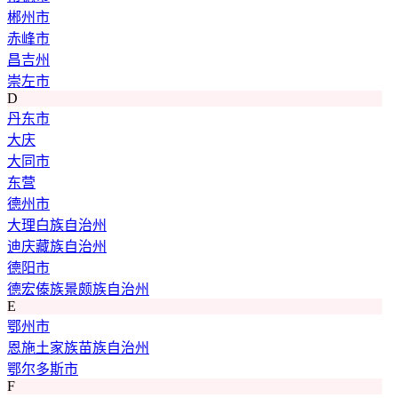
郴州市
赤峰市
昌吉州
崇左市
D
丹东市
大庆
大同市
东营
德州市
大理白族自治州
迪庆藏族自治州
德阳市
德宏傣族景颇族自治州
E
鄂州市
恩施土家族苗族自治州
鄂尔多斯市
F