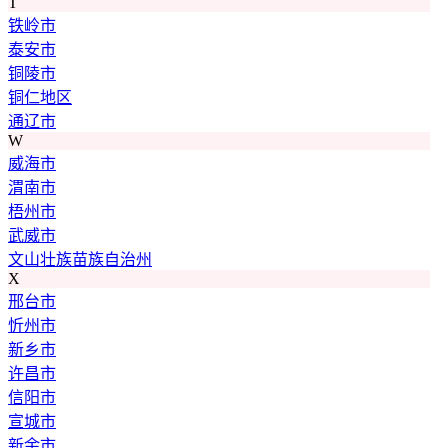
T
铁岭市
泰安市
铜陵市
铜仁地区
通辽市
W
威海市
渭南市
梧州市
武威市
文山壮族苗族自治州
X
邢台市
忻州市
新乡市
许昌市
信阳市
宣城市
新余市