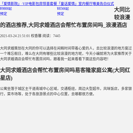
「爱情影院」·VIP电影包房惊喜套餐
「童话爱情」室内餐厅唯美告白仪式
¥9800
¥8566
大同比
起
起
预定
预定
较浪漫
的酒店推荐,大同求婚酒店会帮忙布置房间吗_浪漫酒店
2021-03-24 21:51:01
权香馨
阅读：7445
大同求婚策划在大同的你可以选择在闲暇时间带着心爱的人，去比较浪漫的地方度过
一个难忘假日，难么在大同有哪些比较浪漫的地方呢，今天小编就将为大家推荐关于
大同求婚酒店会帮忙布置房间吗，跟着我一起来看看下面这些内容吧！
大同求婚酒店会帮忙布置房间吗易客隆家庭公寓(大同红
星店)
公寓坐落于城区主干道南城中心区域，交通枢纽，周边大型超市，风味饭店，多家银
行，菜市场等，处于各旅游景点的中心位置，去哪都很方便。