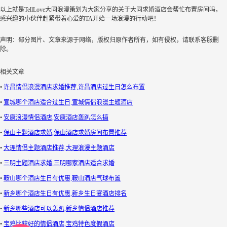
以上就是TellLove大同浪漫策划为大家分享的关于大同求婚酒店会帮忙布置房间吗，
感兴趣的小伙伴赶紧带着心爱的TA开始一场浪漫的行动吧！
声明：部分图片、文章来源于网络，版权归原作者所有，如有侵权，请联系客服删
除。
相关文章
•
许昌情侣浪漫酒店求婚推荐,许昌酒店过生日怎么布置
•
宣城哪个酒店适合过生日,宣城情侣浪漫主题酒店
•
安康浪漫情侣酒店,安康酒店轰趴怎么搞
•
保山主题酒店求婚,保山酒店求婚房间布置推荐
•
大理情侣主题酒店推荐,大理浪漫主题酒店
•
三明主题酒店求婚,三明哪家酒店适合求婚
•
鞍山哪个酒店生日有优惠,鞍山酒店气球布置
•
新乡哪个酒店生日有优惠,新乡生日宴酒店排名
•
新乡哪些酒店可以轰趴,新乡情侣酒店推荐
•
宝鸡比较好的情侣酒店,宝鸡特色度假酒店