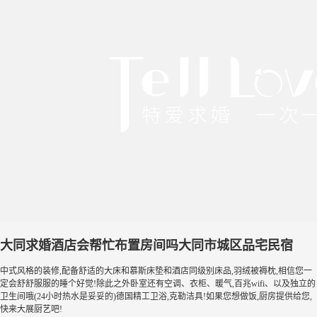
大同求婚酒店会帮忙布置房间吗大同市城区品宅民宿
中式风格的装修,配备舒适的大床和慕斯床垫和酒店同级别床品,羽绒被褥枕,相信您一
定会舒舒服服的睡个好觉!除此之外卧室还有空调、衣柜、暖气,百兆wifi、以及独立的
卫生间哦(24小时热水是妥妥的)德国精工卫浴,克勒洁具!如果您想做饭,厨房提供给您,
快来大展厨艺吧!