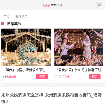
首页
浪漫酒店
推荐套餐
「漫步」冰蓝小清新求婚策划
「爱夜梦里」梦幻花房惊喜策划
¥16800
¥12000
预定
预定
起
起
永州求婚酒店怎么选择,永州酒店求婚布置收费吗_浪漫
酒店