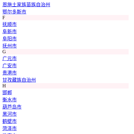
恩施土家族苗族自治州
鄂尔多斯市
F
抚顺市
阜新市
阜阳市
抚州市
G
广元市
广安市
贵港市
甘孜藏族自治州
H
邯郸
衡水市
葫芦岛市
黑河市
鹤壁市
菏泽市