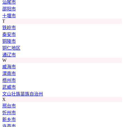
汕尾市
邵阳市
十堰市
T
铁岭市
泰安市
铜陵市
铜仁地区
通辽市
W
威海市
渭南市
梧州市
武威市
文山壮族苗族自治州
X
邢台市
忻州市
新乡市
许昌市