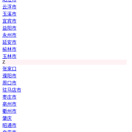
云浮市
玉溪市
宜宾市
益阳市
永州市
延安市
榆林市
玉林市
Z
张家口
濮阳市
周口市
驻马店市
枣庄市
亳州市
衢州市
肇庆
昭通市