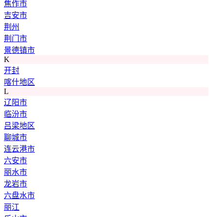
焦作市
吉安市
荆州
荆门市
景德镇市
K
开封
喀什地区
L
辽阳市
临汾市
吕梁地区
聊城市
连云港市
六安市
丽水市
龙岩市
六盘水市
丽江