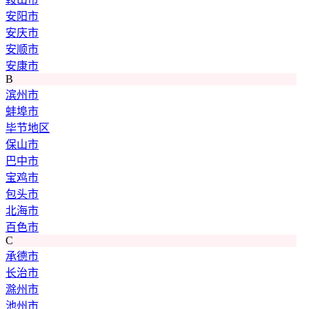
安阳市
安庆市
安顺市
安康市
B
滨州市
蚌埠市
毕节地区
保山市
巴中市
宝鸡市
包头市
北海市
百色市
C
承德市
长治市
滁州市
池州市