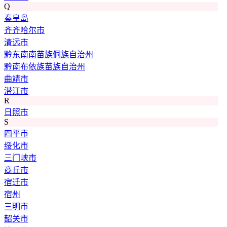
Q
秦皇岛
齐齐哈尔市
清远市
黔东南南苗族侗族自治州
黔南布依族苗族自治州
曲靖市
潜江市
R
日照市
S
四平市
绥化市
三门峡市
商丘市
宿迁市
宿州
三明市
韶关市