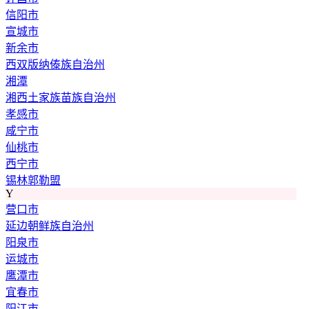
信阳市
宣城市
新余市
西双版纳傣族自治州
湘潭
湘西土家族苗族自治州
孝感市
咸宁市
仙桃市
西宁市
锡林郭勒盟
Y
营口市
延边朝鲜族自治州
阳泉市
运城市
鹰潭市
宜春市
阳江市