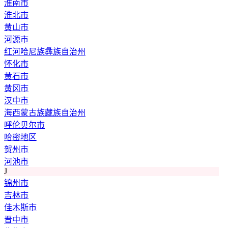
淮南市
淮北市
黄山市
河源市
红河哈尼族彝族自治州
怀化市
黄石市
黄冈市
汉中市
海西蒙古族藏族自治州
呼伦贝尔市
哈密地区
贺州市
河池市
J
锦州市
吉林市
佳木斯市
晋中市