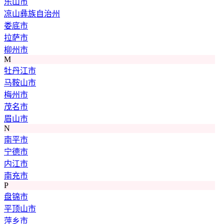
乐山市
凉山彝族自治州
娄底市
拉萨市
柳州市
M
牡丹江市
马鞍山市
梅州市
茂名市
眉山市
N
南平市
宁德市
内江市
南充市
P
盘锦市
平顶山市
萍乡市