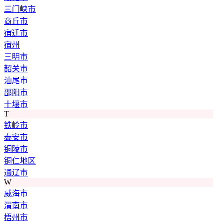
三门峡市
商丘市
宿迁市
宿州
三明市
韶关市
汕尾市
邵阳市
十堰市
T
铁岭市
泰安市
铜陵市
铜仁地区
通辽市
W
威海市
渭南市
梧州市