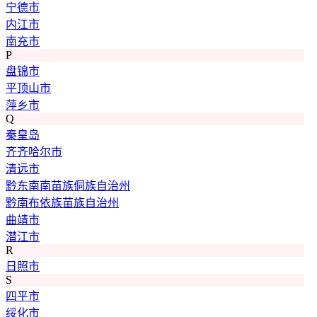
宁德市
内江市
南充市
P
盘锦市
平顶山市
萍乡市
Q
秦皇岛
齐齐哈尔市
清远市
黔东南南苗族侗族自治州
黔南布依族苗族自治州
曲靖市
潜江市
R
日照市
S
四平市
绥化市