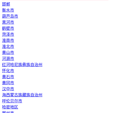
邯郸
衡水市
葫芦岛市
黑河市
鹤壁市
菏泽市
淮南市
淮北市
黄山市
河源市
红河哈尼族彝族自治州
怀化市
黄石市
黄冈市
汉中市
海西蒙古族藏族自治州
呼伦贝尔市
哈密地区