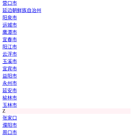
营口市
延边朝鲜族自治州
阳泉市
运城市
鹰潭市
宜春市
阳江市
云浮市
玉溪市
宜宾市
益阳市
永州市
延安市
榆林市
玉林市
Z
张家口
濮阳市
周口市