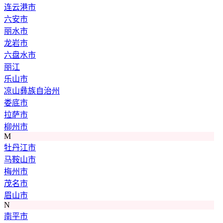
连云港市
六安市
丽水市
龙岩市
六盘水市
丽江
乐山市
凉山彝族自治州
娄底市
拉萨市
柳州市
M
牡丹江市
马鞍山市
梅州市
茂名市
眉山市
N
南平市