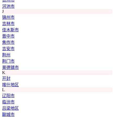
贺州市
河池市
J
锦州市
吉林市
佳木斯市
晋中市
焦作市
吉安市
荆州
荆门市
景德镇市
K
开封
喀什地区
L
辽阳市
临汾市
吕梁地区
聊城市