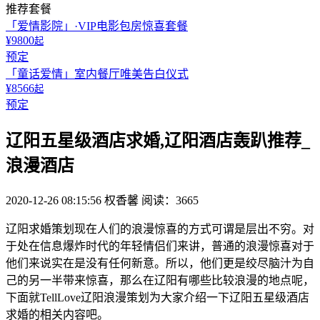
推荐套餐
「爱情影院」·VIP电影包房惊喜套餐
¥9800
起
预定
「童话爱情」室内餐厅唯美告白仪式
¥8566
起
预定
辽阳五星级酒店求婚,辽阳酒店轰趴推荐_
浪漫酒店
2020-12-26 08:15:56
权香馨
阅读：3665
辽阳求婚策划现在人们的浪漫惊喜的方式可谓是层出不穷。对
于处在信息爆炸时代的年轻情侣们来讲，普通的浪漫惊喜对于
他们来说实在是没有任何新意。所以，他们更是绞尽脑汁为自
己的另一半带来惊喜，那么在辽阳有哪些比较浪漫的地点呢，
下面就TellLove辽阳浪漫策划为大家介绍一下辽阳五星级酒店
求婚的相关内容吧。