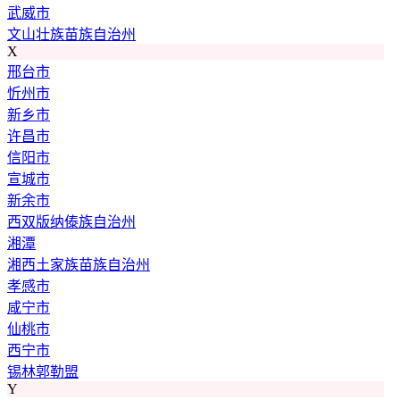
武威市
文山壮族苗族自治州
X
邢台市
忻州市
新乡市
许昌市
信阳市
宣城市
新余市
西双版纳傣族自治州
湘潭
湘西土家族苗族自治州
孝感市
咸宁市
仙桃市
西宁市
锡林郭勒盟
Y