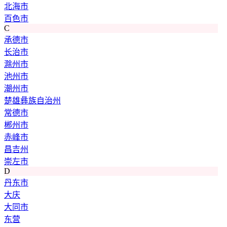
北海市
百色市
C
承德市
长治市
滁州市
池州市
潮州市
楚雄彝族自治州
常德市
郴州市
赤峰市
昌吉州
崇左市
D
丹东市
大庆
大同市
东营