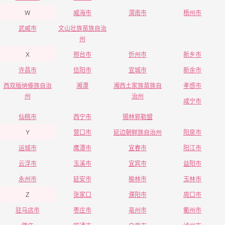
W
威海市
渭南市
梧州市
武威市
文山壮族苗族自治
州
X
邢台市
忻州市
新乡市
许昌市
信阳市
宣城市
新余市
西双版纳傣族自治
湘潭
湘西土家族苗族自
孝感市
州
治州
咸宁市
仙桃市
西宁市
锡林郭勒盟
Y
营口市
延边朝鲜族自治州
阳泉市
运城市
鹰潭市
宜春市
阳江市
云浮市
玉溪市
宜宾市
益阳市
永州市
延安市
榆林市
玉林市
Z
张家口
濮阳市
周口市
驻马店市
枣庄市
亳州市
衢州市