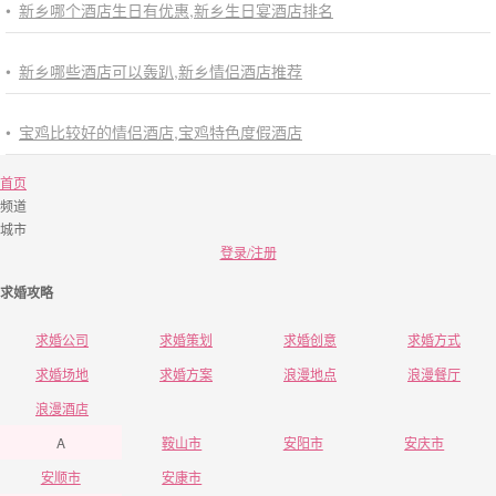
•
新乡哪个酒店生日有优惠,新乡生日宴酒店排名
•
新乡哪些酒店可以轰趴,新乡情侣酒店推荐
•
宝鸡比较好的情侣酒店,宝鸡特色度假酒店
首页
频道
城市
登录/注册
求婚攻略
求婚公司
求婚策划
求婚创意
求婚方式
求婚场地
求婚方案
浪漫地点
浪漫餐厅
浪漫酒店
A
鞍山市
安阳市
安庆市
安顺市
安康市