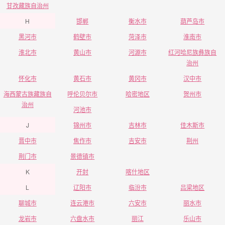
甘孜藏族自治州
H
邯郸
衡水市
葫芦岛市
黑河市
鹤壁市
菏泽市
淮南市
淮北市
黄山市
河源市
红河哈尼族彝族自
治州
怀化市
黄石市
黄冈市
汉中市
海西蒙古族藏族自
呼伦贝尔市
哈密地区
贺州市
治州
河池市
J
锦州市
吉林市
佳木斯市
晋中市
焦作市
吉安市
荆州
荆门市
景德镇市
K
开封
喀什地区
L
辽阳市
临汾市
吕梁地区
聊城市
连云港市
六安市
丽水市
龙岩市
六盘水市
丽江
乐山市