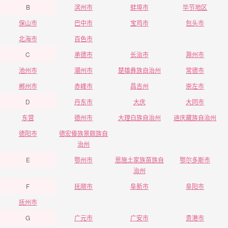
B
滨州市
蚌埠市
毕节地区
保山市
巴中市
宝鸡市
包头市
北海市
百色市
C
承德市
长治市
滁州市
池州市
潮州市
楚雄彝族自治州
常德市
郴州市
赤峰市
昌吉州
崇左市
D
丹东市
大庆
大同市
东营
德州市
大理白族自治州
迪庆藏族自治州
德阳市
德宏傣族景颇族自
治州
E
鄂州市
恩施土家族苗族自
鄂尔多斯市
治州
F
抚顺市
阜新市
阜阳市
抚州市
G
广元市
广安市
贵港市