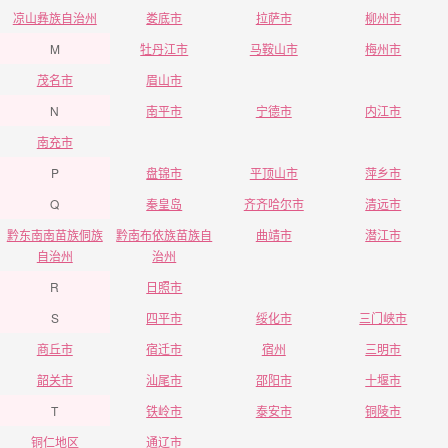
凉山彝族自治州
娄底市
拉萨市
柳州市
M
牡丹江市
马鞍山市
梅州市
茂名市
眉山市
N
南平市
宁德市
内江市
南充市
P
盘锦市
平顶山市
萍乡市
Q
秦皇岛
齐齐哈尔市
清远市
黔东南南苗族侗族
黔南布依族苗族自
曲靖市
潜江市
自治州
治州
R
日照市
S
四平市
绥化市
三门峡市
商丘市
宿迁市
宿州
三明市
韶关市
汕尾市
邵阳市
十堰市
T
铁岭市
泰安市
铜陵市
铜仁地区
通辽市