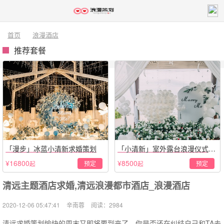
首页
浪漫酒店
推荐套餐
「漫步」冰蓝小清新求婚策划
「小清新」室外露台浪漫仪式策
划
¥16800
¥8500
预定
预定
起
起
清远主题酒店求婚,清远浪漫都市酒店_浪漫酒店
2020-12-06 05:47:41
辛南蓉
阅读：2984
清远求婚策划愉快的周末又即将要到来了，你是否还在纠结自己和TA去