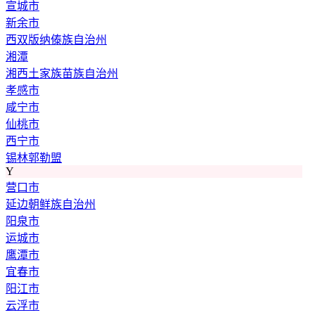
宣城市
新余市
西双版纳傣族自治州
湘潭
湘西土家族苗族自治州
孝感市
咸宁市
仙桃市
西宁市
锡林郭勒盟
Y
营口市
延边朝鲜族自治州
阳泉市
运城市
鹰潭市
宜春市
阳江市
云浮市