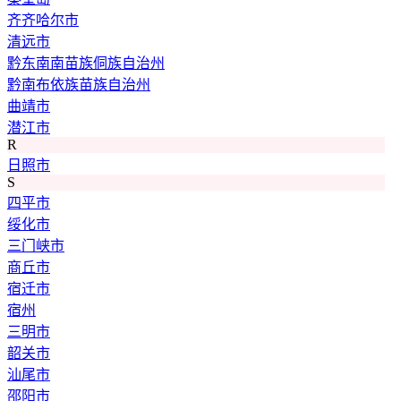
齐齐哈尔市
清远市
黔东南南苗族侗族自治州
黔南布依族苗族自治州
曲靖市
潜江市
R
日照市
S
四平市
绥化市
三门峡市
商丘市
宿迁市
宿州
三明市
韶关市
汕尾市
邵阳市