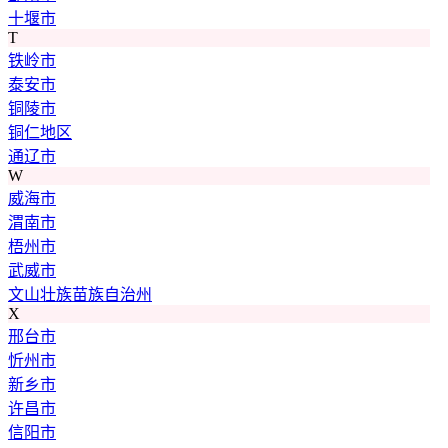
十堰市
T
铁岭市
泰安市
铜陵市
铜仁地区
通辽市
W
威海市
渭南市
梧州市
武威市
文山壮族苗族自治州
X
邢台市
忻州市
新乡市
许昌市
信阳市