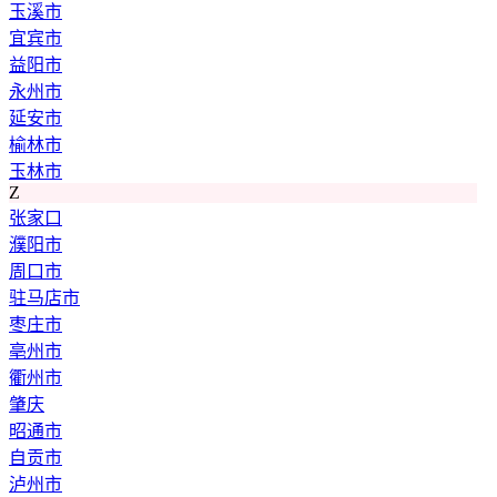
玉溪市
宜宾市
益阳市
永州市
延安市
榆林市
玉林市
Z
张家口
濮阳市
周口市
驻马店市
枣庄市
亳州市
衢州市
肇庆
昭通市
自贡市
泸州市