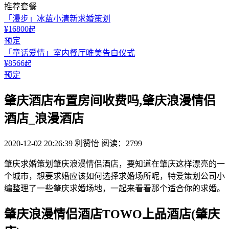
推荐套餐
「漫步」冰蓝小清新求婚策划
¥16800
起
预定
「童话爱情」室内餐厅唯美告白仪式
¥8566
起
预定
肇庆酒店布置房间收费吗,肇庆浪漫情侣
酒店_浪漫酒店
2020-12-02 20:26:39
利赞怡
阅读：2799
肇庆求婚策划肇庆浪漫情侣酒店，要知道在肇庆这样漂亮的一
个城市，想要求婚应该如何选择求婚场所呢，特爱策划公司小
编整理了一些肇庆求婚场地，一起来看看那个适合你的求婚。
肇庆浪漫情侣酒店TOWO上品酒店(肇庆