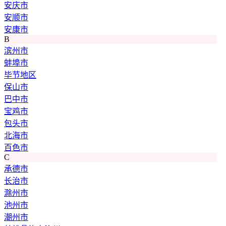
安庆市
安顺市
安康市
B
滨州市
蚌埠市
毕节地区
保山市
巴中市
宝鸡市
包头市
北海市
百色市
C
承德市
长治市
滁州市
池州市
潮州市