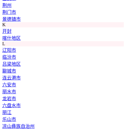
荆州
荆门市
景德镇市
K
开封
喀什地区
L
辽阳市
临汾市
吕梁地区
聊城市
连云港市
六安市
丽水市
龙岩市
六盘水市
丽江
乐山市
凉山彝族自治州