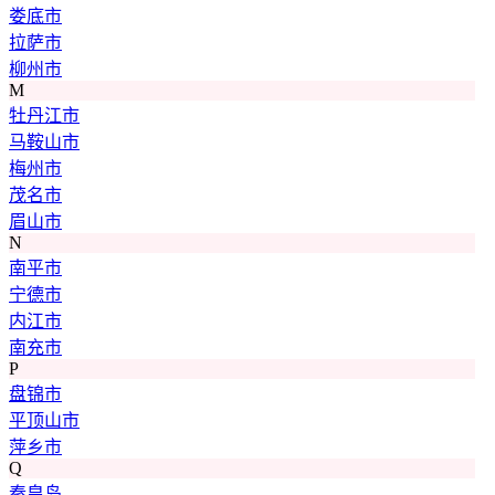
娄底市
拉萨市
柳州市
M
牡丹江市
马鞍山市
梅州市
茂名市
眉山市
N
南平市
宁德市
内江市
南充市
P
盘锦市
平顶山市
萍乡市
Q
秦皇岛