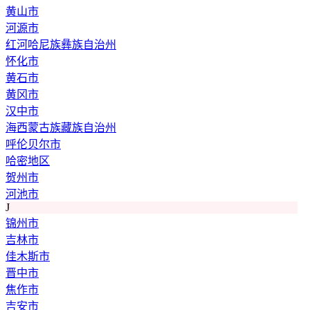
黄山市
河源市
红河哈尼族彝族自治州
怀化市
黄石市
黄冈市
汉中市
海西蒙古族藏族自治州
呼伦贝尔市
哈密地区
贺州市
河池市
J
锦州市
吉林市
佳木斯市
晋中市
焦作市
吉安市