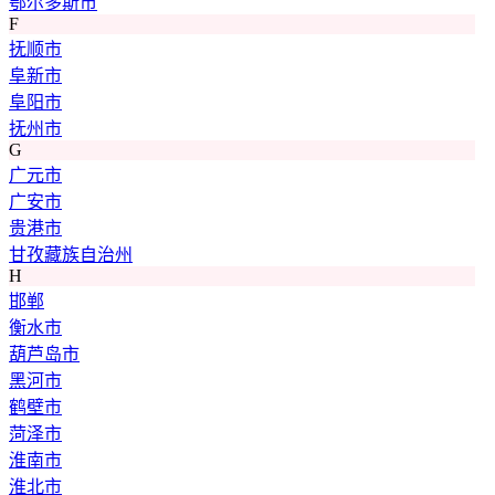
鄂尔多斯市
F
抚顺市
阜新市
阜阳市
抚州市
G
广元市
广安市
贵港市
甘孜藏族自治州
H
邯郸
衡水市
葫芦岛市
黑河市
鹤壁市
菏泽市
淮南市
淮北市