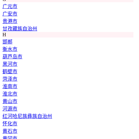
广元市
广安市
贵港市
甘孜藏族自治州
H
邯郸
衡水市
葫芦岛市
黑河市
鹤壁市
菏泽市
淮南市
淮北市
黄山市
河源市
红河哈尼族彝族自治州
怀化市
黄石市
黄冈市