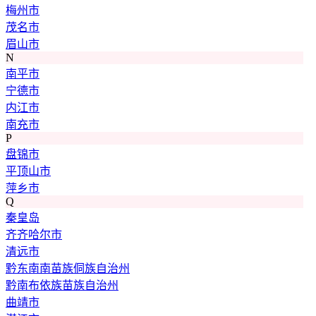
梅州市
茂名市
眉山市
N
南平市
宁德市
内江市
南充市
P
盘锦市
平顶山市
萍乡市
Q
秦皇岛
齐齐哈尔市
清远市
黔东南南苗族侗族自治州
黔南布依族苗族自治州
曲靖市