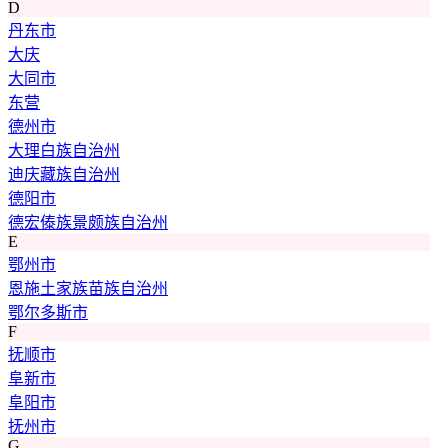
D
丹东市
大庆
大同市
东营
德州市
大理白族自治州
迪庆藏族自治州
德阳市
德宏傣族景颇族自治州
E
鄂州市
恩施土家族苗族自治州
鄂尔多斯市
F
抚顺市
阜新市
阜阳市
抚州市
G