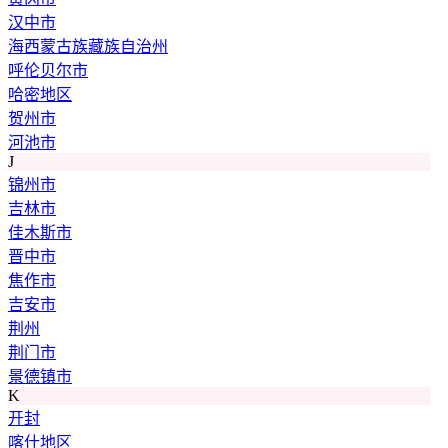
汉中市
海西蒙古族藏族自治州
呼伦贝尔市
哈密地区
贺州市
河池市
J
锦州市
吉林市
佳木斯市
晋中市
焦作市
吉安市
荆州
荆门市
景德镇市
K
开封
喀什地区