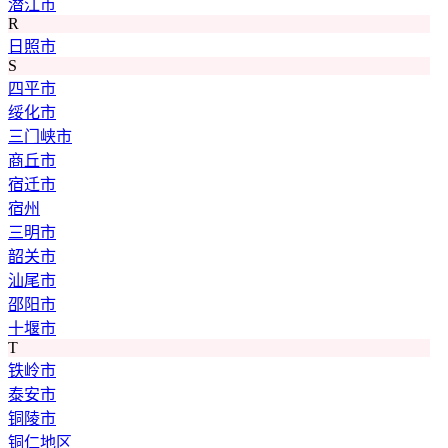
潜江市
R
日照市
S
四平市
绥化市
三门峡市
商丘市
宿迁市
宿州
三明市
韶关市
汕尾市
邵阳市
十堰市
T
铁岭市
泰安市
铜陵市
铜仁地区