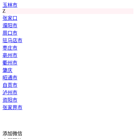
玉林市
Z
张家口
濮阳市
周口市
驻马店市
枣庄市
亳州市
衢州市
肇庆
昭通市
自贡市
泸州市
资阳市
张家界市
添加微信