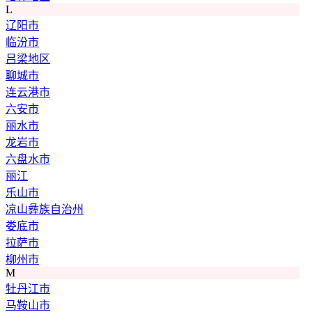
L
辽阳市
临汾市
吕梁地区
聊城市
连云港市
六安市
丽水市
龙岩市
六盘水市
丽江
乐山市
凉山彝族自治州
娄底市
拉萨市
柳州市
M
牡丹江市
马鞍山市