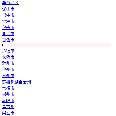
毕节地区
保山市
巴中市
宝鸡市
包头市
北海市
百色市
C
承德市
长治市
滁州市
池州市
潮州市
楚雄彝族自治州
常德市
郴州市
赤峰市
昌吉州
崇左市