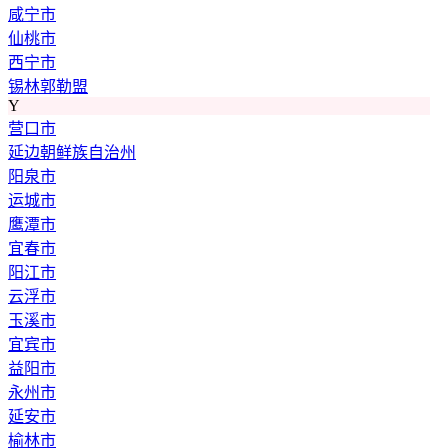
咸宁市
仙桃市
西宁市
锡林郭勒盟
Y
营口市
延边朝鲜族自治州
阳泉市
运城市
鹰潭市
宜春市
阳江市
云浮市
玉溪市
宜宾市
益阳市
永州市
延安市
榆林市