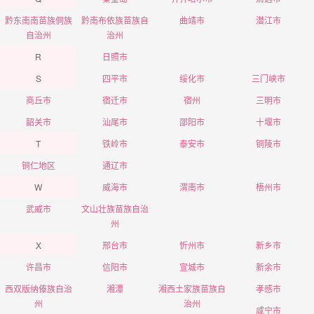
黔东南南苗族侗族
黔南布依族苗族自
曲靖市
潜江市
自治州
治州
R
日照市
S
四平市
绥化市
三门峡市
商丘市
宿迁市
宿州
三明市
韶关市
汕尾市
邵阳市
十堰市
T
铁岭市
泰安市
铜陵市
铜仁地区
通辽市
W
威海市
渭南市
梧州市
武威市
文山壮族苗族自治
州
X
邢台市
忻州市
新乡市
许昌市
信阳市
宣城市
新余市
西双版纳傣族自治
湘潭
湘西土家族苗族自
孝感市
州
治州
咸宁市