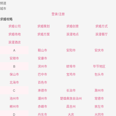
频道
城市
登录/注册
求婚攻略
求婚公司
求婚策划
求婚创意
求婚方式
求婚场地
求婚方案
浪漫地点
浪漫餐厅
浪漫酒店
A
鞍山市
安阳市
安庆市
安顺市
安康市
B
滨州市
蚌埠市
毕节地区
保山市
巴中市
宝鸡市
包头市
北海市
百色市
C
承德市
长治市
滁州市
池州市
潮州市
楚雄彝族自治州
常德市
郴州市
赤峰市
昌吉州
崇左市
D
丹东市
大庆
大同市