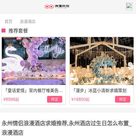
首页
浪漫酒店
推荐套餐
「童话爱情」室内餐厅唯美告白
「漫步」冰蓝小清新求婚策划
仪式
¥8566
¥16800
预定
预定
起
起
永州情侣浪漫酒店求婚推荐,永州酒店过生日怎么布置_
浪漫酒店