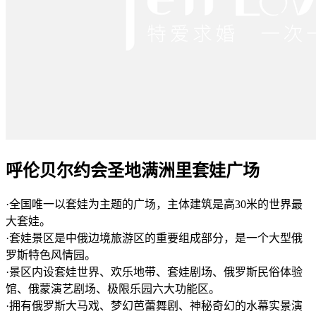
呼伦贝尔约会圣地满洲里套娃广场
·全国唯一以套娃为主题的广场，主体建筑是高30米的世界最
大套娃。
·套娃景区是中俄边境旅游区的重要组成部分，是一个大型俄
罗斯特色风情园。
·景区内设套娃世界、欢乐地带、套娃剧场、俄罗斯民俗体验
馆、俄蒙演艺剧场、极限乐园六大功能区。
·拥有俄罗斯大马戏、梦幻芭蕾舞剧、神秘奇幻的水幕实景演