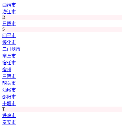
曲靖市
潜江市
R
日照市
S
四平市
绥化市
三门峡市
商丘市
宿迁市
宿州
三明市
韶关市
汕尾市
邵阳市
十堰市
T
铁岭市
泰安市