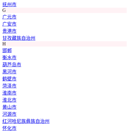
抚州市
G
广元市
广安市
贵港市
甘孜藏族自治州
H
邯郸
衡水市
葫芦岛市
黑河市
鹤壁市
菏泽市
淮南市
淮北市
黄山市
河源市
红河哈尼族彝族自治州
怀化市