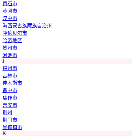
黄石市
黄冈市
汉中市
海西蒙古族藏族自治州
呼伦贝尔市
哈密地区
贺州市
河池市
J
锦州市
吉林市
佳木斯市
晋中市
焦作市
吉安市
荆州
荆门市
景德镇市
K