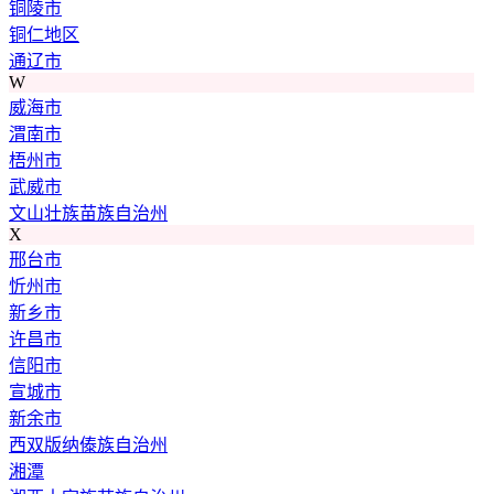
铜陵市
铜仁地区
通辽市
W
威海市
渭南市
梧州市
武威市
文山壮族苗族自治州
X
邢台市
忻州市
新乡市
许昌市
信阳市
宣城市
新余市
西双版纳傣族自治州
湘潭