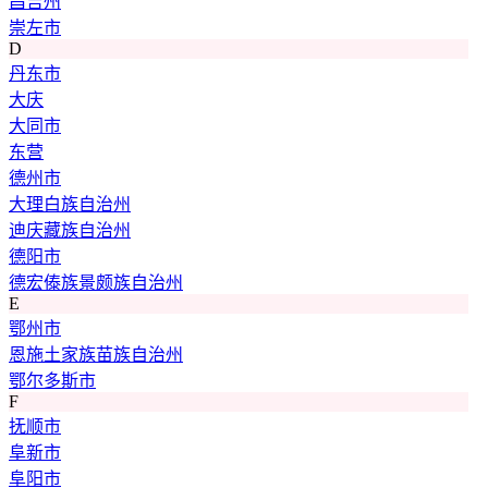
昌吉州
崇左市
D
丹东市
大庆
大同市
东营
德州市
大理白族自治州
迪庆藏族自治州
德阳市
德宏傣族景颇族自治州
E
鄂州市
恩施土家族苗族自治州
鄂尔多斯市
F
抚顺市
阜新市
阜阳市