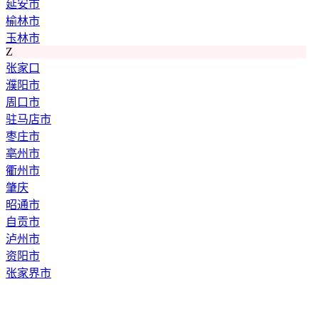
延安市
榆林市
玉林市
Z
张家口
濮阳市
周口市
驻马店市
枣庄市
亳州市
衢州市
肇庆
昭通市
自贡市
泸州市
资阳市
张家界市