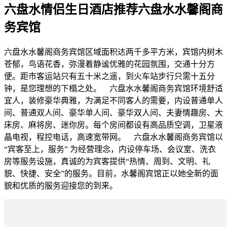
六盘水情侣生日酒店推荐六盘水水馨阁商
务宾馆
六盘水水馨阁商务宾馆区域面积达两千多平方米，宾馆内树木
苍郁，鸟语花香，弥漫着静谧优雅的花园氛围，交通十分方
便。距市客运站只有五十米之遥，到火车站步行只需十五分
钟，是您理想的下榻之处。 六盘水水馨阁商务宾馆环境舒适
宜人，装修豪华典雅，为满足不同客人的需要，内设普通单人
间、普通双人间、豪华单人间、豪华双人间、夫妻情趣房、大
床房、麻将房、迷你房。每个房间都设有高品质空调，卫星液
晶电视，程控电话，高速宽带网。 六盘水水馨阁商务宾馆以
“宾客至上，服务” 为经营理念，内设停车场、会议室、洗衣
房等服务设施，真诚的为宾客提供“热情、周到、文明、礼
貌、快捷、安全”的服务。目前，水馨阁宾馆正以她全新的面
貌和优质的服务迎接您的到来。