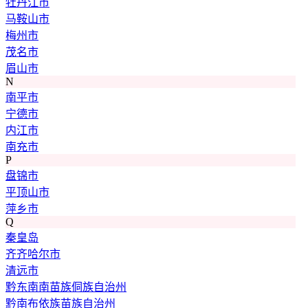
牡丹江市
马鞍山市
梅州市
茂名市
眉山市
N
南平市
宁德市
内江市
南充市
P
盘锦市
平顶山市
萍乡市
Q
秦皇岛
齐齐哈尔市
清远市
黔东南南苗族侗族自治州
黔南布依族苗族自治州