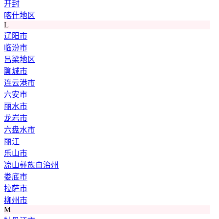
开封
喀什地区
L
辽阳市
临汾市
吕梁地区
聊城市
连云港市
六安市
丽水市
龙岩市
六盘水市
丽江
乐山市
凉山彝族自治州
娄底市
拉萨市
柳州市
M