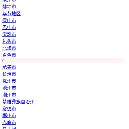
蚌埠市
毕节地区
保山市
巴中市
宝鸡市
包头市
北海市
百色市
C
承德市
长治市
滁州市
池州市
潮州市
楚雄彝族自治州
常德市
郴州市
赤峰市