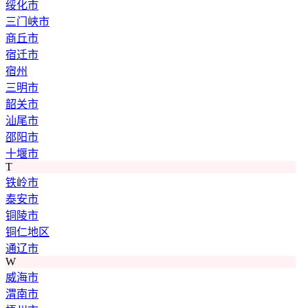
绥化市
三门峡市
商丘市
宿迁市
宿州
三明市
韶关市
汕尾市
邵阳市
十堰市
T
铁岭市
泰安市
铜陵市
铜仁地区
通辽市
W
威海市
渭南市