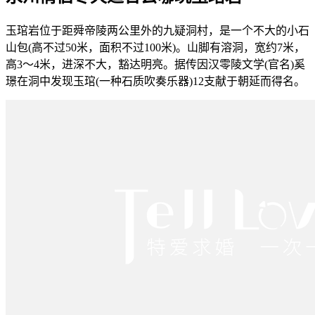
玉琯岩位于距舜帝陵两公里外的九疑洞村，是一个不大的小石
山包(高不过50米，面积不过100米)。山脚有溶洞，宽约7米，
高3～4米，进深不大，豁达明亮。据传因汉零陵文学(官名)奚
璟在洞中发现玉琯(一种石质吹奏乐器)12支献于朝延而得名。