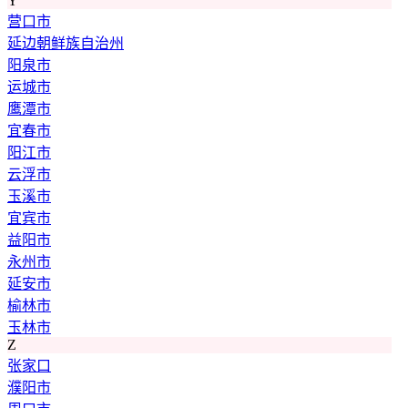
Y
营口市
延边朝鲜族自治州
阳泉市
运城市
鹰潭市
宜春市
阳江市
云浮市
玉溪市
宜宾市
益阳市
永州市
延安市
榆林市
玉林市
Z
张家口
濮阳市