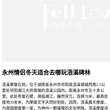
永州情侣冬天适合去哪玩浯溪碑林
浯溪摩崖石刻，位于湖南省永州市祁阳县浯溪镇城西南2.5公
里处祁阳湘江大桥南端的浯溪公园内。距离永州市五十多公
里。此处苍崖石壁，濒临湘江，巍然突兀，连绵78米，最高处
拨地30余米，为摩崖文字天然好刻处。因而，浯溪露天摩崖，
为南国摩崖第一家，为神州一颗璀璨的文化明珠。浯溪摩崖诗