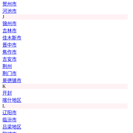
贺州市
河池市
J
锦州市
吉林市
佳木斯市
晋中市
焦作市
吉安市
荆州
荆门市
景德镇市
K
开封
喀什地区
L
辽阳市
临汾市
吕梁地区