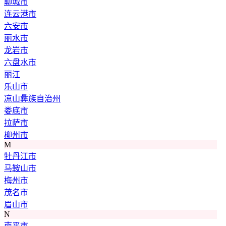
聊城市
连云港市
六安市
丽水市
龙岩市
六盘水市
丽江
乐山市
凉山彝族自治州
娄底市
拉萨市
柳州市
M
牡丹江市
马鞍山市
梅州市
茂名市
眉山市
N
南平市