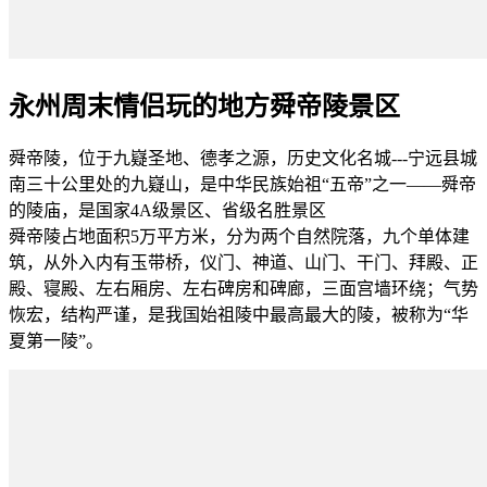
永州周末情侣玩的地方舜帝陵景区
舜帝陵，位于九嶷圣地、德孝之源，历史文化名城---宁远县城
南三十公里处的九嶷山，是中华民族始祖“五帝”之一——舜帝
的陵庙，是国家4A级景区、省级名胜景区
舜帝陵占地面积5万平方米，分为两个自然院落，九个单体建
筑，从外入内有玉带桥，仪门、神道、山门、干门、拜殿、正
殿、寝殿、左右厢房、左右碑房和碑廊，三面宫墙环绕；气势
恢宏，结构严谨，是我国始祖陵中最高最大的陵，被称为“华
夏第一陵”。