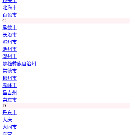
包头市
北海市
百色市
C
承德市
长治市
滁州市
池州市
潮州市
楚雄彝族自治州
常德市
郴州市
赤峰市
昌吉州
崇左市
D
丹东市
大庆
大同市
东营