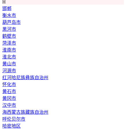
H
邯郸
衡水市
葫芦岛市
黑河市
鹤壁市
菏泽市
淮南市
淮北市
黄山市
河源市
红河哈尼族彝族自治州
怀化市
黄石市
黄冈市
汉中市
海西蒙古族藏族自治州
呼伦贝尔市
哈密地区