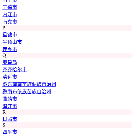
宁德市
内江市
南充市
P
盘锦市
平顶山市
萍乡市
Q
秦皇岛
齐齐哈尔市
清远市
黔东南南苗族侗族自治州
黔南布依族苗族自治州
曲靖市
潜江市
R
日照市
S
四平市