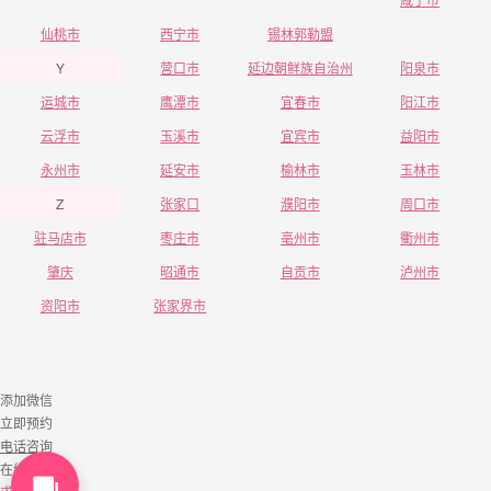
仙桃市
西宁市
锡林郭勒盟
Y
营口市
延边朝鲜族自治州
阳泉市
运城市
鹰潭市
宜春市
阳江市
云浮市
玉溪市
宜宾市
益阳市
永州市
延安市
榆林市
玉林市
Z
张家口
濮阳市
周口市
驻马店市
枣庄市
亳州市
衢州市
肇庆
昭通市
自贡市
泸州市
资阳市
张家界市
添加微信
立即预约
电话咨询
在线咨询