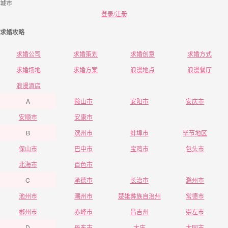
城市
登录/注册
求婚攻略
求婚公司
求婚策划
求婚创意
求婚方式
求婚场地
求婚方案
浪漫地点
浪漫餐厅
浪漫酒店
A
鞍山市
安阳市
安庆市
安顺市
安康市
B
滨州市
蚌埠市
毕节地区
保山市
巴中市
宝鸡市
包头市
北海市
百色市
C
承德市
长治市
滁州市
池州市
潮州市
楚雄彝族自治州
常德市
郴州市
赤峰市
昌吉州
崇左市
D
丹东市
大庆
大同市