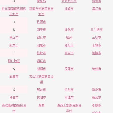
Q
秦皇岛
齐齐哈尔市
清远市
黔东南南苗族侗族
黔南布依族苗族自
曲靖市
潜江市
自治州
治州
R
日照市
S
四平市
绥化市
三门峡市
商丘市
宿迁市
宿州
三明市
韶关市
汕尾市
邵阳市
十堰市
T
铁岭市
泰安市
铜陵市
铜仁地区
通辽市
W
威海市
渭南市
梧州市
武威市
文山壮族苗族自治
州
X
邢台市
忻州市
新乡市
许昌市
信阳市
宣城市
新余市
西双版纳傣族自治
湘潭
湘西土家族苗族自
孝感市
州
治州
咸宁市