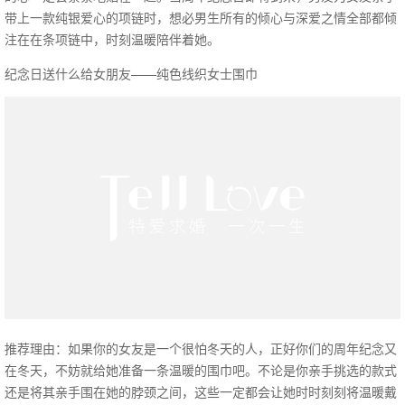
带上一款纯银爱心的项链时，想必男生所有的倾心与深爱之情全部都倾
注在在条项链中，时刻温暖陪伴着她。
纪念日送什么给女朋友——纯色线织女士围巾
推荐理由：如果你的女友是一个很怕冬天的人，正好你们的周年纪念又
在冬天，不妨就给她准备一条温暖的围巾吧。不论是你亲手挑选的款式
还是将其亲手围在她的脖颈之间，这些一定都会让她时时刻刻将温暖戴