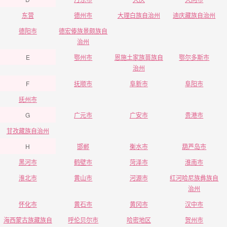
东营
德州市
大理白族自治州
迪庆藏族自治州
德阳市
德宏傣族景颇族自
治州
E
鄂州市
恩施土家族苗族自
鄂尔多斯市
治州
F
抚顺市
阜新市
阜阳市
抚州市
G
广元市
广安市
贵港市
甘孜藏族自治州
H
邯郸
衡水市
葫芦岛市
黑河市
鹤壁市
菏泽市
淮南市
淮北市
黄山市
河源市
红河哈尼族彝族自
治州
怀化市
黄石市
黄冈市
汉中市
海西蒙古族藏族自
呼伦贝尔市
哈密地区
贺州市