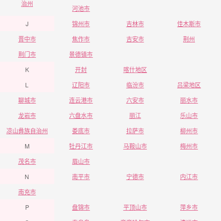
治州
河池市
J
锦州市
吉林市
佳木斯市
晋中市
焦作市
吉安市
荆州
荆门市
景德镇市
K
开封
喀什地区
L
辽阳市
临汾市
吕梁地区
聊城市
连云港市
六安市
丽水市
龙岩市
六盘水市
丽江
乐山市
凉山彝族自治州
娄底市
拉萨市
柳州市
M
牡丹江市
马鞍山市
梅州市
茂名市
眉山市
N
南平市
宁德市
内江市
南充市
P
盘锦市
平顶山市
萍乡市