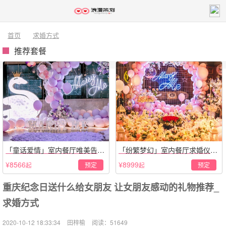
首页
求婚方式
推荐套餐
「童话爱情」室内餐厅唯美告白
「纷繁梦幻」室内餐厅求婚仪式
仪式
策划
¥8566
¥8999
预定
预定
起
起
重庆纪念日送什么给女朋友 让女朋友感动的礼物推荐_
求婚方式
2020-10-12 18:33:34
田梓榆
阅读：51649