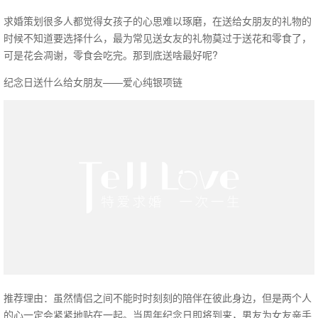
求婚策划很多人都觉得女孩子的心思难以琢磨，在送给女朋友的礼物的
时候不知道要选择什么，最为常见送女友的礼物莫过于送花和零食了，
可是花会凋谢，零食会吃完。那到底送啥最好呢?
纪念日送什么给女朋友——爱心纯银项链
推荐理由：虽然情侣之间不能时时刻刻的陪伴在彼此身边，但是两个人
的心一定会紧紧地贴在一起。当周年纪念日即将到来，男友为女友亲手