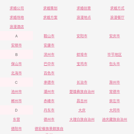
求婚公司
求婚策划
求婚创意
求婚方式
求婚场地
求婚方案
浪漫地点
浪漫餐厅
浪漫酒店
A
鞍山市
安阳市
安庆市
安顺市
安康市
B
滨州市
蚌埠市
毕节地区
保山市
巴中市
宝鸡市
包头市
北海市
百色市
C
承德市
长治市
滁州市
池州市
潮州市
楚雄彝族自治州
常德市
郴州市
赤峰市
昌吉州
崇左市
D
丹东市
大庆
大同市
东营
德州市
大理白族自治州
迪庆藏族自治州
德阳市
德宏傣族景颇族自