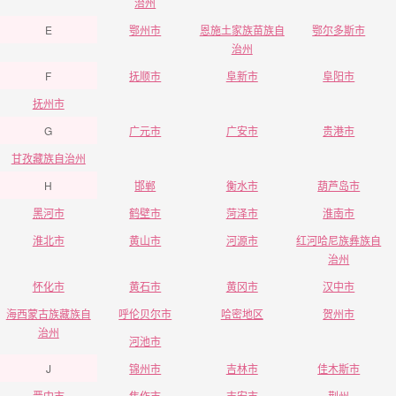
治州
E
鄂州市
恩施土家族苗族自
鄂尔多斯市
治州
F
抚顺市
阜新市
阜阳市
抚州市
G
广元市
广安市
贵港市
甘孜藏族自治州
H
邯郸
衡水市
葫芦岛市
黑河市
鹤壁市
菏泽市
淮南市
淮北市
黄山市
河源市
红河哈尼族彝族自
治州
怀化市
黄石市
黄冈市
汉中市
海西蒙古族藏族自
呼伦贝尔市
哈密地区
贺州市
治州
河池市
J
锦州市
吉林市
佳木斯市
晋中市
焦作市
吉安市
荆州