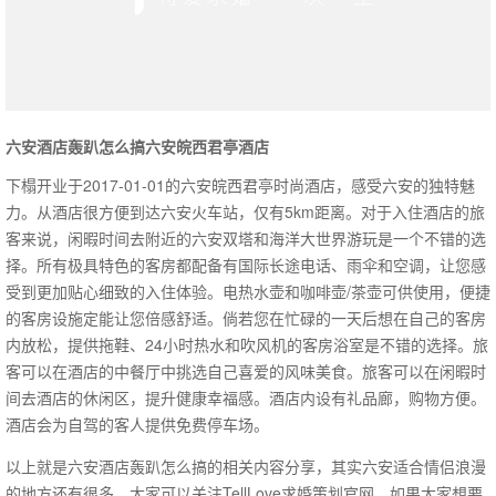
六安酒店轰趴怎么搞六安皖西君亭酒店
下榻开业于2017-01-01的六安皖西君亭时尚酒店，感受六安的独特魅
力。从酒店很方便到达六安火车站，仅有5km距离。对于入住酒店的旅
客来说，闲暇时间去附近的六安双塔和海洋大世界游玩是一个不错的选
择。所有极具特色的客房都配备有国际长途电话、雨伞和空调，让您感
受到更加贴心细致的入住体验。电热水壶和咖啡壶/茶壶可供使用，便捷
的客房设施定能让您倍感舒适。倘若您在忙碌的一天后想在自己的客房
内放松，提供拖鞋、24小时热水和吹风机的客房浴室是不错的选择。旅
客可以在酒店的中餐厅中挑选自己喜爱的风味美食。旅客可以在闲暇时
间去酒店的休闲区，提升健康幸福感。酒店内设有礼品廊，购物方便。
酒店会为自驾的客人提供免费停车场。
以上就是六安酒店轰趴怎么搞的相关内容分享，其实六安适合情侣浪漫
的地方还有很多，大家可以关注TellLove求婚策划官网，如果大家想要