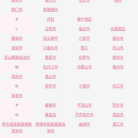
荆门市
景德镇市
K
开封
喀什地区
L
辽阳市
临汾市
吕梁地区
聊城市
连云港市
六安市
丽水市
龙岩市
六盘水市
丽江
乐山市
凉山彝族自治州
娄底市
拉萨市
柳州市
M
牡丹江市
马鞍山市
梅州市
茂名市
眉山市
N
南平市
宁德市
内江市
南充市
P
盘锦市
平顶山市
萍乡市
Q
秦皇岛
齐齐哈尔市
清远市
黔东南南苗族侗族
黔南布依族苗族自
曲靖市
潜江市
自治州
治州