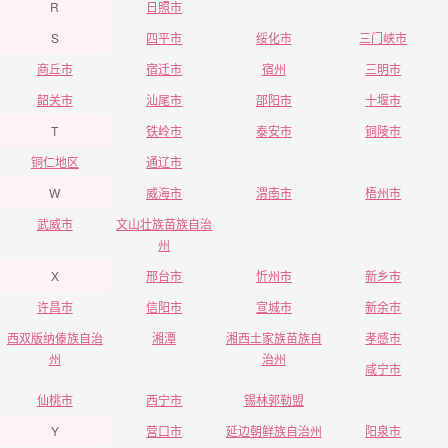
R
日照市
S
四平市
绥化市
三门峡市
商丘市
宿迁市
宿州
三明市
韶关市
汕尾市
邵阳市
十堰市
T
铁岭市
泰安市
铜陵市
铜仁地区
通辽市
W
威海市
渭南市
梧州市
武威市
文山壮族苗族自治
州
X
邢台市
忻州市
新乡市
许昌市
信阳市
宣城市
新余市
西双版纳傣族自治
湘潭
湘西土家族苗族自
孝感市
州
治州
咸宁市
仙桃市
西宁市
锡林郭勒盟
Y
营口市
延边朝鲜族自治州
阳泉市