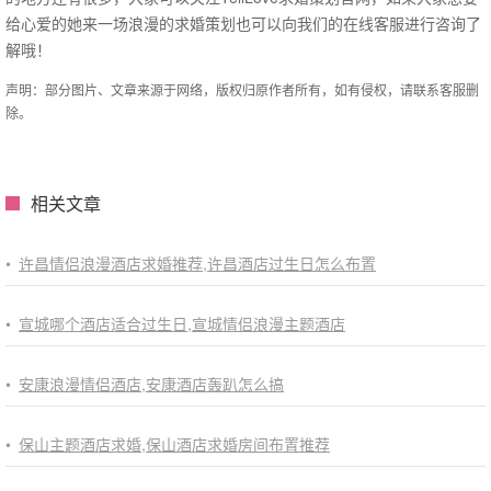
给心爱的她来一场浪漫的求婚策划也可以向我们的在线客服进行咨询了
解哦！
声明：部分图片、文章来源于网络，版权归原作者所有，如有侵权，请联系客服删
除。
相关文章
•
许昌情侣浪漫酒店求婚推荐,许昌酒店过生日怎么布置
•
宣城哪个酒店适合过生日,宣城情侣浪漫主题酒店
•
安康浪漫情侣酒店,安康酒店轰趴怎么搞
•
保山主题酒店求婚,保山酒店求婚房间布置推荐