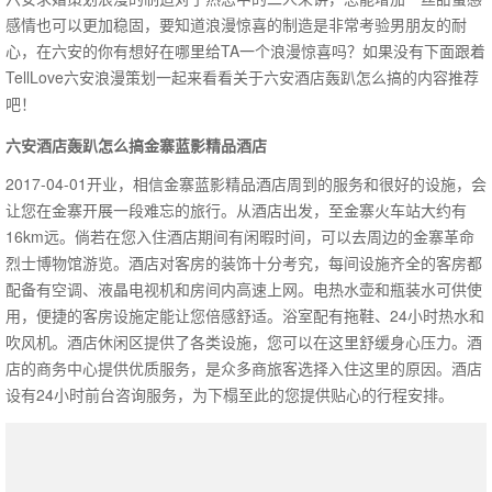
感情也可以更加稳固，要知道浪漫惊喜的制造是非常考验男朋友的耐
心，在六安的你有想好在哪里给TA一个浪漫惊喜吗？如果没有下面跟着
TellLove六安浪漫策划一起来看看关于六安酒店轰趴怎么搞的内容推荐
吧！
六安酒店轰趴怎么搞金寨蓝影精品酒店
2017-04-01开业，相信金寨蓝影精品酒店周到的服务和很好的设施，会
让您在金寨开展一段难忘的旅行。从酒店出发，至金寨火车站大约有
16km远。倘若在您入住酒店期间有闲暇时间，可以去周边的金寨革命
烈士博物馆游览。酒店对客房的装饰十分考究，每间设施齐全的客房都
配备有空调、液晶电视机和房间内高速上网。电热水壶和瓶装水可供使
用，便捷的客房设施定能让您倍感舒适。浴室配有拖鞋、24小时热水和
吹风机。酒店休闲区提供了各类设施，您可以在这里舒缓身心压力。酒
店的商务中心提供优质服务，是众多商旅客选择入住这里的原因。酒店
设有24小时前台咨询服务，为下榻至此的您提供贴心的行程安排。