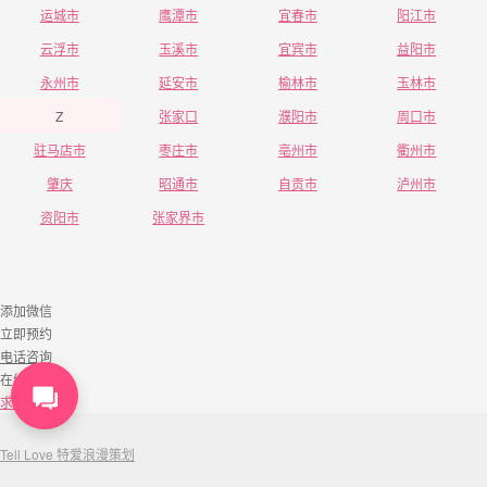
运城市
鹰潭市
宜春市
阳江市
云浮市
玉溪市
宜宾市
益阳市
永州市
延安市
榆林市
玉林市
Z
张家口
濮阳市
周口市
驻马店市
枣庄市
亳州市
衢州市
肇庆
昭通市
自贡市
泸州市
资阳市
张家界市
添加微信
立即预约
电话咨询
在线咨询
求婚套餐
Tell Love 特爱浪漫策划