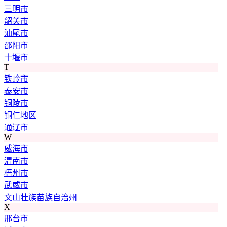
三明市
韶关市
汕尾市
邵阳市
十堰市
T
铁岭市
泰安市
铜陵市
铜仁地区
通辽市
W
威海市
渭南市
梧州市
武威市
文山壮族苗族自治州
X
邢台市