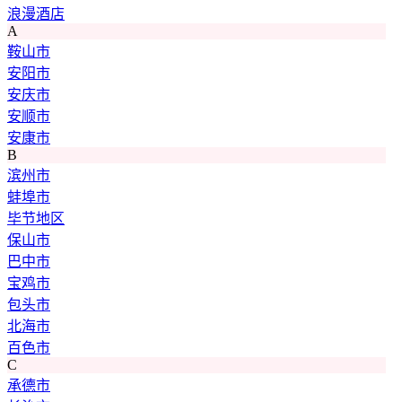
浪漫酒店
A
鞍山市
安阳市
安庆市
安顺市
安康市
B
滨州市
蚌埠市
毕节地区
保山市
巴中市
宝鸡市
包头市
北海市
百色市
C
承德市