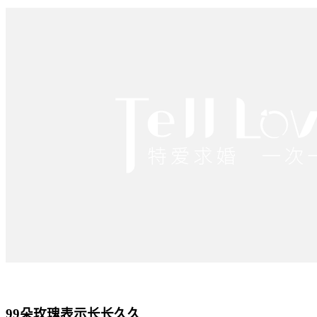
99朵玫瑰表示长长久久