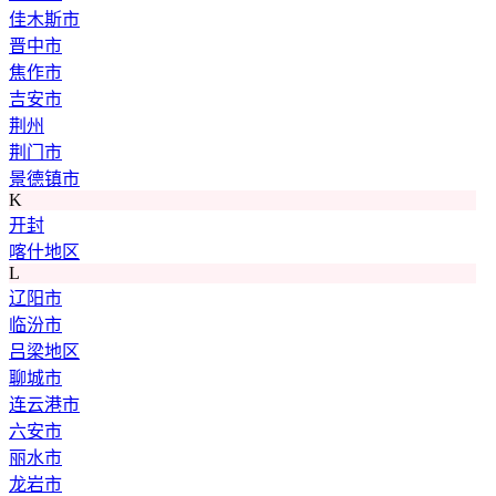
佳木斯市
晋中市
焦作市
吉安市
荆州
荆门市
景德镇市
K
开封
喀什地区
L
辽阳市
临汾市
吕梁地区
聊城市
连云港市
六安市
丽水市
龙岩市