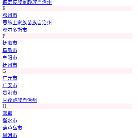
德宏傣族景颇族自治州
E
鄂州市
恩施土家族苗族自治州
鄂尔多斯市
F
抚顺市
阜新市
阜阳市
抚州市
G
广元市
广安市
贵港市
甘孜藏族自治州
H
邯郸
衡水市
葫芦岛市
黑河市