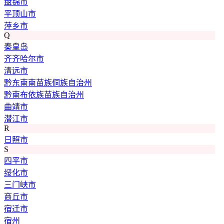
盘锦市
平顶山市
萍乡市
Q
秦皇岛
齐齐哈尔市
清远市
黔东南南苗族侗族自治州
黔南布依族苗族自治州
曲靖市
潜江市
R
日照市
S
四平市
绥化市
三门峡市
商丘市
宿迁市
宿州