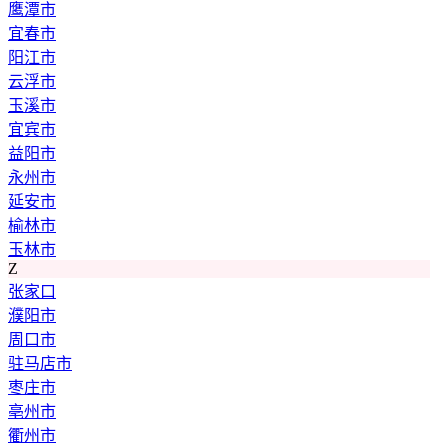
鹰潭市
宜春市
阳江市
云浮市
玉溪市
宜宾市
益阳市
永州市
延安市
榆林市
玉林市
Z
张家口
濮阳市
周口市
驻马店市
枣庄市
亳州市
衢州市