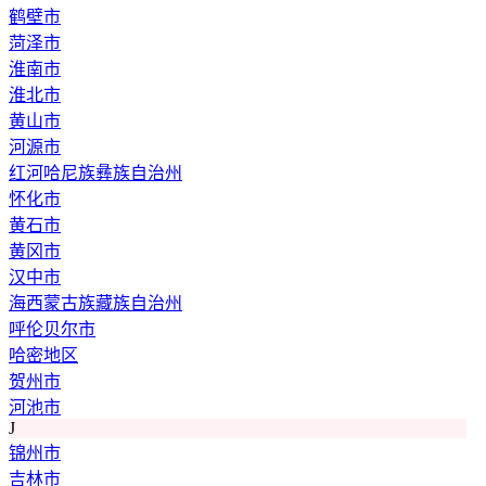
鹤壁市
菏泽市
淮南市
淮北市
黄山市
河源市
红河哈尼族彝族自治州
怀化市
黄石市
黄冈市
汉中市
海西蒙古族藏族自治州
呼伦贝尔市
哈密地区
贺州市
河池市
J
锦州市
吉林市