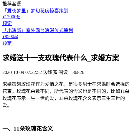
推荐套餐
「爱夜梦里」梦幻花房惊喜策划
¥12000
起
预定
「小清新」室外露台浪漫仪式策划
¥8500
起
预定
求婚送十一支玫瑰代表什么_求婚方案
2020-10-09 07:22:52
边娅庭
阅读：36826
求婚策划玫瑰花作为爱情之花，是很多男士在求婚时会选择的
花束。玫瑰花朵数不同，所代表的含义也是不同的，比如11朵
玫瑰花表示一生一世的爱，33朵玫瑰花含义表示三生三世的
爱。
一、11朵玫瑰花含义