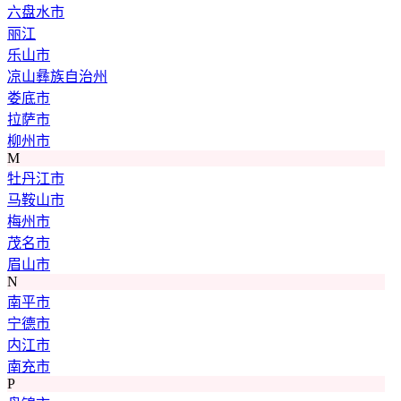
六盘水市
丽江
乐山市
凉山彝族自治州
娄底市
拉萨市
柳州市
M
牡丹江市
马鞍山市
梅州市
茂名市
眉山市
N
南平市
宁德市
内江市
南充市
P