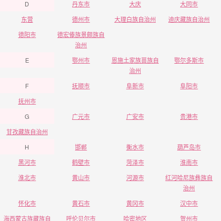
D
丹东市
大庆
大同市
东营
德州市
大理白族自治州
迪庆藏族自治州
德阳市
德宏傣族景颇族自
治州
E
鄂州市
恩施土家族苗族自
鄂尔多斯市
治州
F
抚顺市
阜新市
阜阳市
抚州市
G
广元市
广安市
贵港市
甘孜藏族自治州
H
邯郸
衡水市
葫芦岛市
黑河市
鹤壁市
菏泽市
淮南市
淮北市
黄山市
河源市
红河哈尼族彝族自
治州
怀化市
黄石市
黄冈市
汉中市
海西蒙古族藏族自
呼伦贝尔市
哈密地区
贺州市