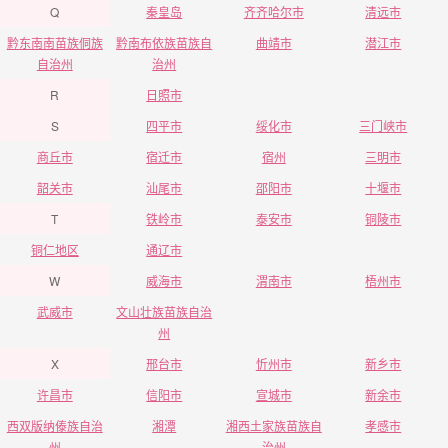
Q
秦皇岛
齐齐哈尔市
清远市
黔东南南苗族侗族
黔南布依族苗族自
曲靖市
潜江市
自治州
治州
R
日照市
S
四平市
绥化市
三门峡市
商丘市
宿迁市
宿州
三明市
韶关市
汕尾市
邵阳市
十堰市
T
铁岭市
泰安市
铜陵市
铜仁地区
通辽市
W
威海市
渭南市
梧州市
武威市
文山壮族苗族自治
州
X
邢台市
忻州市
新乡市
许昌市
信阳市
宣城市
新余市
西双版纳傣族自治
湘潭
湘西土家族苗族自
孝感市
州
治州