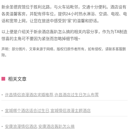
新余圣德宾馆位于胜利北路，与火车站毗邻，交通十分便利。酒店设有
各类温馨客房，并配有停车位，提供24小时热水淋浴、空调、电视、电
话和宽带上网，让您在旅途中感受到“家”的温馨和舒适。
以上便是介绍关于新余酒店轰趴怎么搞的相关内容分享，作为为TA制造
惊喜的主角可不要因为紧张而忽略掉细节哦~
声明：部分图片、文章来源于网络，版权归原作者所有，如有侵权，请联系客服删
除。
相关文章
•
许昌情侣浪漫酒店求婚推荐,许昌酒店过生日怎么布置
•
宣城哪个酒店适合过生日,宣城情侣浪漫主题酒店
•
安康浪漫情侣酒店,安康酒店轰趴怎么搞