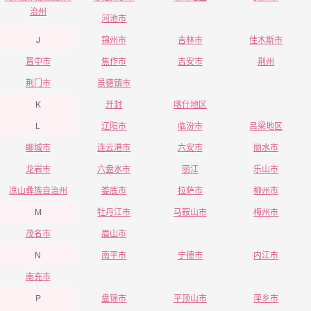
治州
河池市
J
锦州市
吉林市
佳木斯市
晋中市
焦作市
吉安市
荆州
荆门市
景德镇市
K
开封
喀什地区
L
辽阳市
临汾市
吕梁地区
聊城市
连云港市
六安市
丽水市
龙岩市
六盘水市
丽江
乐山市
凉山彝族自治州
娄底市
拉萨市
柳州市
M
牡丹江市
马鞍山市
梅州市
茂名市
眉山市
N
南平市
宁德市
内江市
南充市
P
盘锦市
平顶山市
萍乡市