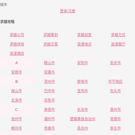
城市
登录/注册
求婚攻略
求婚公司
求婚策划
求婚创意
求婚方式
求婚场地
求婚方案
浪漫地点
浪漫餐厅
浪漫酒店
A
鞍山市
安阳市
安庆市
安顺市
安康市
B
滨州市
蚌埠市
毕节地区
保山市
巴中市
宝鸡市
包头市
北海市
百色市
C
承德市
长治市
滁州市
池州市
潮州市
楚雄彝族自治州
常德市
郴州市
赤峰市
昌吉州
崇左市