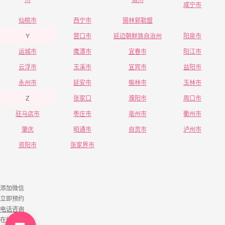
咸宁市
仙桃市
西宁市
锡林郭勒盟
Y
营口市
延边朝鲜族自治州
阳泉市
运城市
鹰潭市
宜春市
阳江市
云浮市
玉溪市
宜宾市
益阳市
永州市
延安市
榆林市
玉林市
Z
张家口
濮阳市
周口市
驻马店市
枣庄市
亳州市
衢州市
肇庆
昭通市
自贡市
泸州市
资阳市
张家界市
添加微信
立即预约
电话咨询
在线咨询