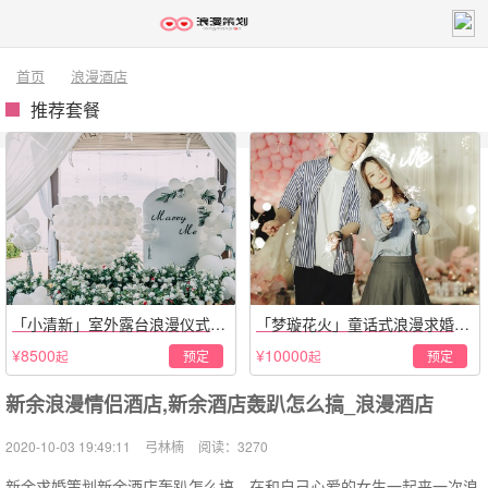
首页
浪漫酒店
推荐套餐
「小清新」室外露台浪漫仪式策
「梦璇花火」童话式浪漫求婚仪
划
式
¥8500
¥10000
预定
预定
起
起
新余浪漫情侣酒店,新余酒店轰趴怎么搞_浪漫酒店
2020-10-03 19:49:11
弓林楠
阅读：3270
新余求婚策划新余酒店轰趴怎么搞，在和自己心爱的女生一起来一次浪