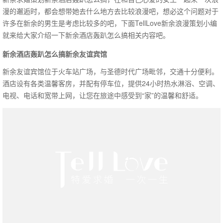
漫的邂逅时，都会想带她去什么地方去比较浪漫吧，想必这个问题对于
许多在新余的男生是考虑比较多的吧，下面TellLove新余浪漫策划小编
就来给大家介绍一下新余酒店轰趴怎么搞相关内容吧。
新余酒店轰趴怎么搞新余友谊宾馆
新余友谊宾馆位于火车站广场，与圣德时代广场毗邻，交通十分便利。
酒店设有各类温馨客房，并配有停车位，提供24小时热水淋浴、空调、
电视、电话和宽带上网，让您在旅途中感受到“家”的温馨和舒适。