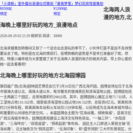
「小清新」室外露台浪漫仪式策划
「爱夜梦里」梦幻花房惊喜策划
¥8500
¥12000
北海两人浪
起
起
预定
预定
漫的地方,北
海晚上哪里好玩的地方_浪漫地点
2020-09-29 02:23:29
姚妍羽
阅读：30000
北海求婚策划转眼间又到了一个适合出去游玩的季节了，小伙伴们是不是迫不及待想
要出去了呢。特别是在北海的情侣们，投喂狗粮的姿势是不是早已准备好了呢。然
而，特爱小编早就为大家整理了关于北海两人浪漫的地方的相关内容，带上你心爱的
她一起去看看吧！
北海晚上哪里好玩的地方北海园博园
第四届广西(北海)园林园艺博览会已于5月10日在广西北海开园，园博会场址位于北海
市银滩大道以北、南珠大道以东，毗邻著名的银滩景区和滨海湿地公园，园博园包括
一主两副三个园区，总用地面积约298公顷。其中，园博园核心展区占地75.7公顷，人
工湿地占地116.3公顷，国家级滨海湿地公园占地106.5公顷，总投资6亿元。距离机场
约25分钟车程，距离南珠车站和火车站仅15分钟车程，以后将成为北海未来城市绿心
和重要的公共绿色开放空间。。本届园博会主题为“花海丝路，绿映珠城”，是首次在
广西沿海城市举办，园博园景观建设上海洋文化特色突出，“一轴三环”、“水陆双
游”、“三海呼应”、“双塔遥望”、“扬帆起航”等布局， 园区主入口即进入景观主轴“花
海丝路”，沿主轴依次为“铜凤迎宾”、“北海印象”、和“盛世领航”三大环形景观区，分