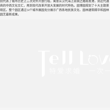
别代表了城市历史上三次对外开放行程，寓意从汉代海上丝绸之路始发港，到近代通
商的中西文化交汇，再到现代改革开放大发展的时代特色。园博园规划了十大主题景
观区。整个园区通过14个城市展园充分展示广西各地民族文化、园林建筑精华和园林
园艺最新成果。