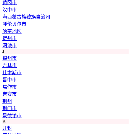
黄冈市
汉中市
海西蒙古族藏族自治州
呼伦贝尔市
哈密地区
贺州市
河池市
J
锦州市
吉林市
佳木斯市
晋中市
焦作市
吉安市
荆州
荆门市
景德镇市
K
开封