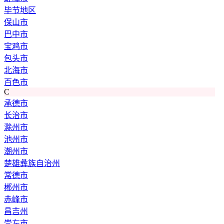
毕节地区
保山市
巴中市
宝鸡市
包头市
北海市
百色市
C
承德市
长治市
滁州市
池州市
潮州市
楚雄彝族自治州
常德市
郴州市
赤峰市
昌吉州
崇左市