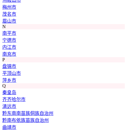
马鞍山市
梅州市
茂名市
眉山市
N
南平市
宁德市
内江市
南充市
P
盘锦市
平顶山市
萍乡市
Q
秦皇岛
齐齐哈尔市
清远市
黔东南南苗族侗族自治州
黔南布依族苗族自治州
曲靖市