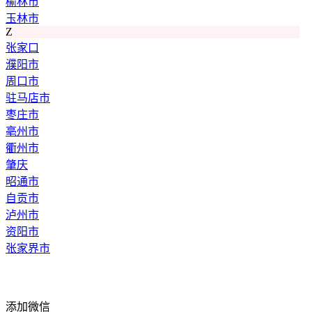
榆林市
玉林市
Z
张家口
濮阳市
周口市
驻马店市
枣庄市
亳州市
衢州市
肇庆
昭通市
自贡市
泸州市
资阳市
张家界市
添加微信