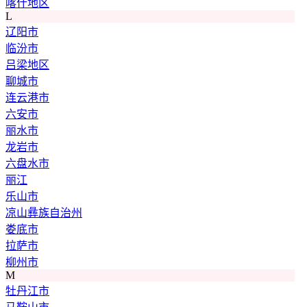
喀什地区
L
辽阳市
临汾市
吕梁地区
聊城市
连云港市
六安市
丽水市
龙岩市
六盘水市
丽江
乐山市
凉山彝族自治州
娄底市
拉萨市
柳州市
M
牡丹江市