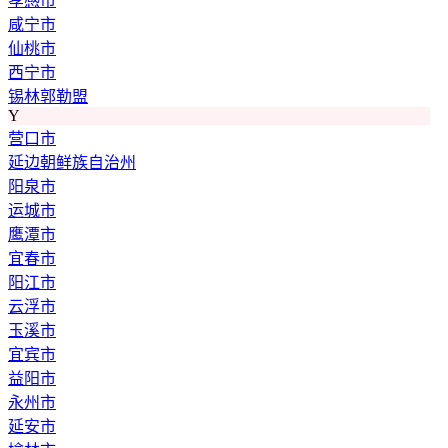
孝感市
咸宁市
仙桃市
西宁市
锡林郭勒盟
Y
营口市
延边朝鲜族自治州
阳泉市
运城市
鹰潭市
宜春市
阳江市
云浮市
玉溪市
宜宾市
益阳市
永州市
延安市