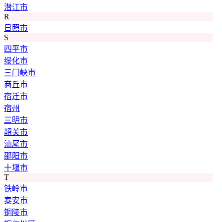
潜江市
R
日照市
S
四平市
绥化市
三门峡市
商丘市
宿迁市
宿州
三明市
韶关市
汕尾市
邵阳市
十堰市
T
铁岭市
泰安市
铜陵市