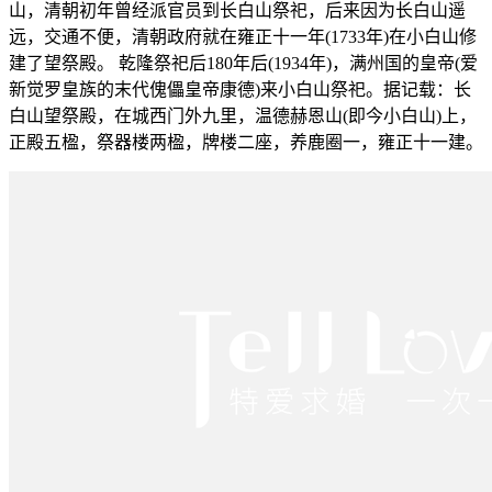
山，清朝初年曾经派官员到长白山祭祀，后来因为长白山遥
远，交通不便，清朝政府就在雍正十一年(1733年)在小白山修
建了望祭殿。 乾隆祭祀后180年后(1934年)，满州国的皇帝(爱
新觉罗皇族的末代傀儡皇帝康德)来小白山祭祀。据记载：长
白山望祭殿，在城西门外九里，温德赫恩山(即今小白山)上，
正殿五楹，祭器楼两楹，牌楼二座，养鹿圈一，雍正十一建。