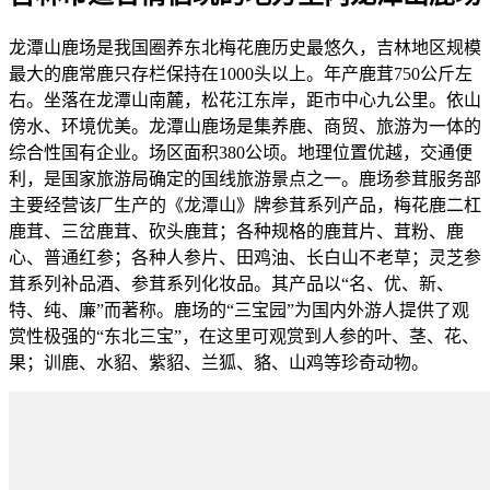
龙潭山鹿场是我国圈养东北梅花鹿历史最悠久，吉林地区规模
最大的鹿常鹿只存栏保持在1000头以上。年产鹿茸750公斤左
右。坐落在龙潭山南麓，松花江东岸，距市中心九公里。依山
傍水、环境优美。龙潭山鹿场是集养鹿、商贸、旅游为一体的
综合性国有企业。场区面积380公顷。地理位置优越，交通便
利，是国家旅游局确定的国线旅游景点之一。鹿场参茸服务部
主要经营该厂生产的《龙潭山》牌参茸系列产品，梅花鹿二杠
鹿茸、三岔鹿茸、砍头鹿茸；各种规格的鹿茸片、茸粉、鹿
心、普通红参；各种人参片、田鸡油、长白山不老草；灵芝参
茸系列补品酒、参茸系列化妆品。其产品以“名、优、新、
特、纯、廉”而著称。鹿场的“三宝园”为国内外游人提供了观
赏性极强的“东北三宝”，在这里可观赏到人参的叶、茎、花、
果；训鹿、水貂、紫貂、兰狐、貉、山鸡等珍奇动物。