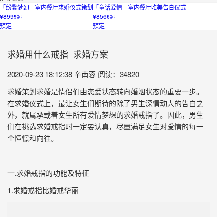
「纷繁梦幻」室内餐厅求婚仪式策划
「童话爱情」室内餐厅唯美告白仪式
¥8999
¥8566
起
起
预定
预定
求婚用什么戒指_求婚方案
2020-09-23 18:12:38
辛南蓉
阅读：34820
求婚策划求婚是情侣们由恋爱状态转向婚姻状态的重要一步。
在求婚仪式上，最让女生们期待的除了男生深情动人的告白之
外，就属承载着女生所有爱情梦想的求婚戒指了。因此，男生
们在挑选求婚戒指时一定要认真，尽量满足女生对爱情的每一
个憧憬和向往。
一.求婚戒指的功能及特征
1.求婚戒指比婚戒华丽