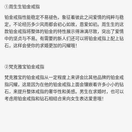
①周生生铂金戒指
铂金戒指性能稳定不易褪色，象征着彼此之间爱情的纯粹与稳
定，不论经历多少风雨都会初心如故，恩爱如初。周生生的这
款铂金戒指将整体的铂金的特性展示得淋漓尽致，突出了爱情
中的坚贞与不易。有需要的新人们还可以将铂金戒指上配上钻
石，这样会使你的求婚更加的闪耀哦！
②梵克雅宝铂金戒指
梵克雅宝的铂金戒指从一定程度上来讲会比其他品牌的铂金戒
指闪耀，这是因为在他的铂金戒指上面会镶嵌着许多小小的钻
石，来提升整体戒指的奢华性和美感。男生在求婚时，也可以
考虑用铂金戒指和钻石相结合来向女生表达爱意哦！