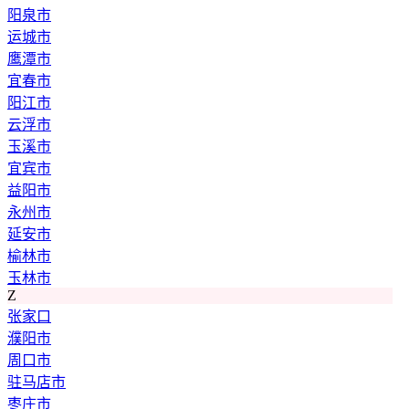
阳泉市
运城市
鹰潭市
宜春市
阳江市
云浮市
玉溪市
宜宾市
益阳市
永州市
延安市
榆林市
玉林市
Z
张家口
濮阳市
周口市
驻马店市
枣庄市