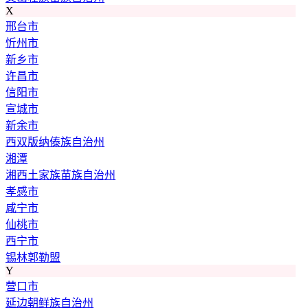
X
邢台市
忻州市
新乡市
许昌市
信阳市
宣城市
新余市
西双版纳傣族自治州
湘潭
湘西土家族苗族自治州
孝感市
咸宁市
仙桃市
西宁市
锡林郭勒盟
Y
营口市
延边朝鲜族自治州