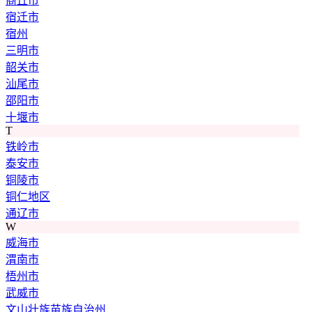
商丘市
宿迁市
宿州
三明市
韶关市
汕尾市
邵阳市
十堰市
T
铁岭市
泰安市
铜陵市
铜仁地区
通辽市
W
威海市
渭南市
梧州市
武威市
文山壮族苗族自治州