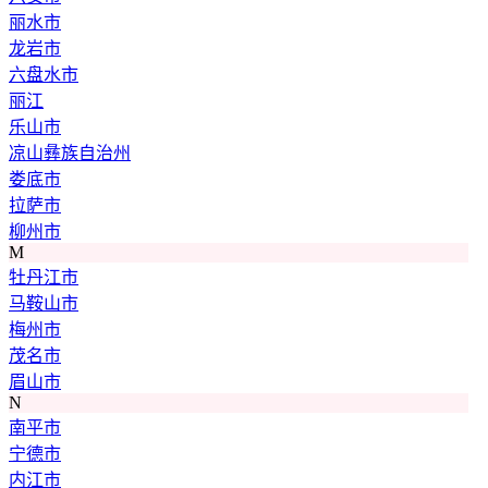
丽水市
龙岩市
六盘水市
丽江
乐山市
凉山彝族自治州
娄底市
拉萨市
柳州市
M
牡丹江市
马鞍山市
梅州市
茂名市
眉山市
N
南平市
宁德市
内江市