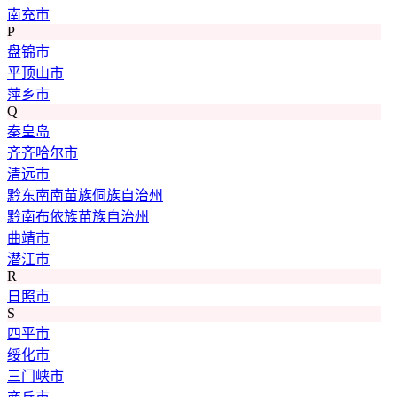
南充市
P
盘锦市
平顶山市
萍乡市
Q
秦皇岛
齐齐哈尔市
清远市
黔东南南苗族侗族自治州
黔南布依族苗族自治州
曲靖市
潜江市
R
日照市
S
四平市
绥化市
三门峡市