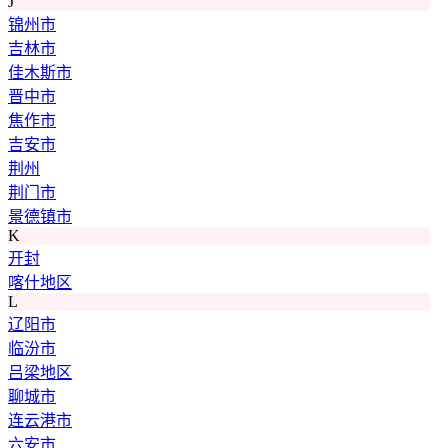
J
锦州市
吉林市
佳木斯市
晋中市
焦作市
吉安市
荆州
荆门市
景德镇市
K
开封
喀什地区
L
辽阳市
临汾市
吕梁地区
聊城市
连云港市
六安市