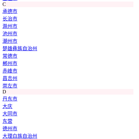
C
承德市
长治市
滁州市
池州市
潮州市
楚雄彝族自治州
常德市
郴州市
赤峰市
昌吉州
崇左市
D
丹东市
大庆
大同市
东营
德州市
大理白族自治州