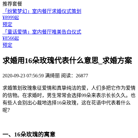
推荐套餐
「纷繁梦幻」室内餐厅求婚仪式策划
¥8999
起
预定
「童话爱情」室内餐厅唯美告白仪式
¥8566
起
预定
求婚用16朵玫瑰代表什么意思_求婚方案
2020-09-23 07:56:59
满绮丽
阅读：26877
求婚策划玫瑰象征爱情和真挚纯洁的爱，人们多把它作为爱情
的信物。在求婚时，男生常常会选择99朵来表示长长久久。也
有些人会别出心裁地选择16朵玫瑰，这在花语中代表着什么
呢？
一、16朵玫瑰的寓意