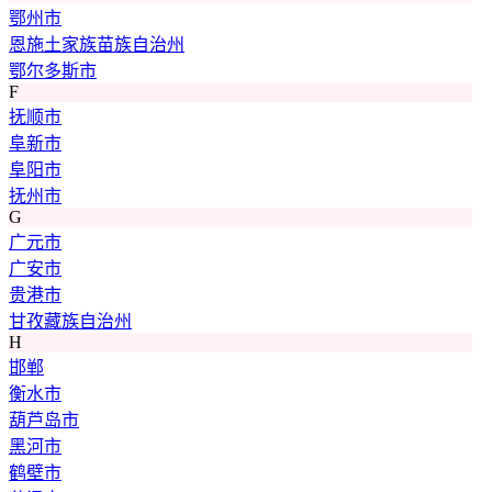
鄂州市
恩施土家族苗族自治州
鄂尔多斯市
F
抚顺市
阜新市
阜阳市
抚州市
G
广元市
广安市
贵港市
甘孜藏族自治州
H
邯郸
衡水市
葫芦岛市
黑河市
鹤壁市