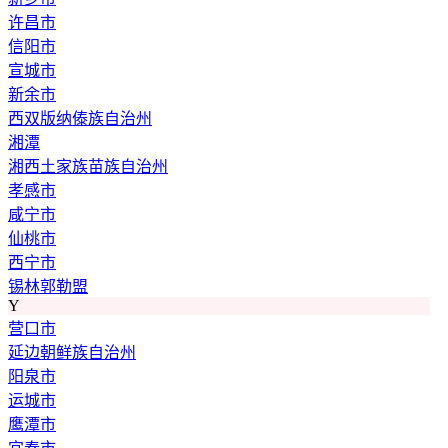
许昌市
信阳市
宣城市
新余市
西双版纳傣族自治州
湘潭
湘西土家族苗族自治州
孝感市
咸宁市
仙桃市
西宁市
锡林郭勒盟
Y
营口市
延边朝鲜族自治州
阳泉市
运城市
鹰潭市