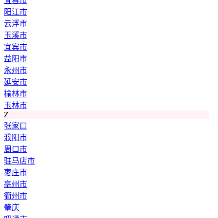
宜春市
阳江市
云浮市
玉溪市
宜宾市
益阳市
永州市
延安市
榆林市
玉林市
Z
张家口
濮阳市
周口市
驻马店市
枣庄市
亳州市
衢州市
肇庆