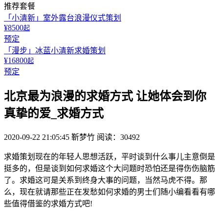
推荐套餐
「小清新」室外露台浪漫仪式策划
¥8500
起
预定
「漫步」冰蓝小清新求婚策划
¥16800
起
预定
北京最为浪漫的求婚方式 让她体会到你
真挚的爱_求婚方式
2020-09-22 21:05:45
靳梦竹
阅读：30492
求婚策划现在的年轻人思想活跃，平时谈到什么事儿主意倒是
挺多的，但是谈到如何求婚这个大问题时恐怕还是得伤伤脑筋
了。求婚这可是关系到终身大事的问题，当然马虎不得。那
么，现在就请那些正在发愁如何求婚的男士们随小编看看有哪
些值得借鉴的求婚方式吧!