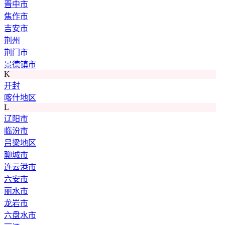
晋中市
焦作市
吉安市
荆州
荆门市
景德镇市
K
开封
喀什地区
L
辽阳市
临汾市
吕梁地区
聊城市
连云港市
六安市
丽水市
龙岩市
六盘水市