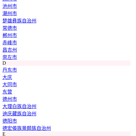
池州市
潮州市
楚雄彝族自治州
常德市
郴州市
赤峰市
昌吉州
崇左市
D
丹东市
大庆
大同市
东营
德州市
大理白族自治州
迪庆藏族自治州
德阳市
德宏傣族景颇族自治州
E