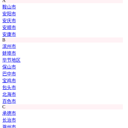
A
鞍山市
安阳市
安庆市
安顺市
安康市
B
滨州市
蚌埠市
毕节地区
保山市
巴中市
宝鸡市
包头市
北海市
百色市
C
承德市
长治市
滁州市