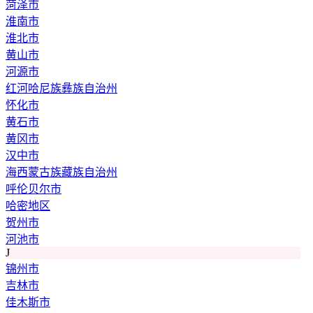
菏泽市
淮南市
淮北市
黄山市
河源市
红河哈尼族彝族自治州
怀化市
黄石市
黄冈市
汉中市
海西蒙古族藏族自治州
呼伦贝尔市
哈密地区
贺州市
河池市
J
锦州市
吉林市
佳木斯市