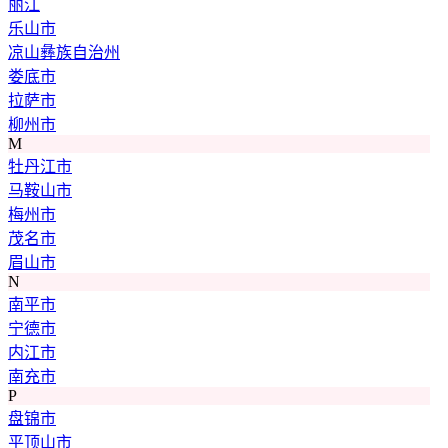
丽江
乐山市
凉山彝族自治州
娄底市
拉萨市
柳州市
M
牡丹江市
马鞍山市
梅州市
茂名市
眉山市
N
南平市
宁德市
内江市
南充市
P
盘锦市
平顶山市