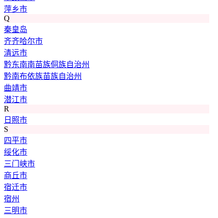
萍乡市
Q
秦皇岛
齐齐哈尔市
清远市
黔东南南苗族侗族自治州
黔南布依族苗族自治州
曲靖市
潜江市
R
日照市
S
四平市
绥化市
三门峡市
商丘市
宿迁市
宿州
三明市