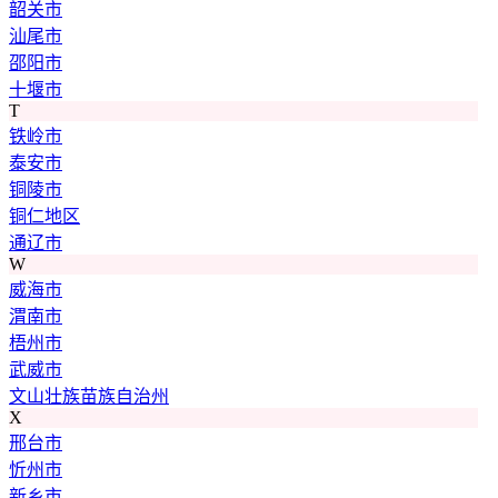
韶关市
汕尾市
邵阳市
十堰市
T
铁岭市
泰安市
铜陵市
铜仁地区
通辽市
W
威海市
渭南市
梧州市
武威市
文山壮族苗族自治州
X
邢台市
忻州市
新乡市