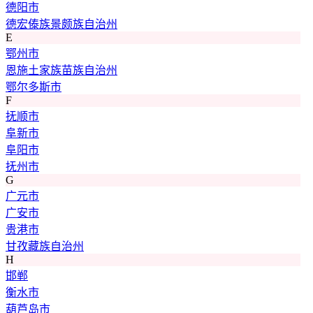
德阳市
德宏傣族景颇族自治州
E
鄂州市
恩施土家族苗族自治州
鄂尔多斯市
F
抚顺市
阜新市
阜阳市
抚州市
G
广元市
广安市
贵港市
甘孜藏族自治州
H
邯郸
衡水市
葫芦岛市