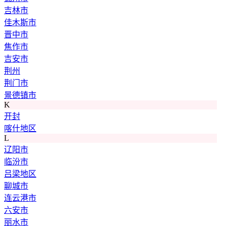
吉林市
佳木斯市
晋中市
焦作市
吉安市
荆州
荆门市
景德镇市
K
开封
喀什地区
L
辽阳市
临汾市
吕梁地区
聊城市
连云港市
六安市
丽水市