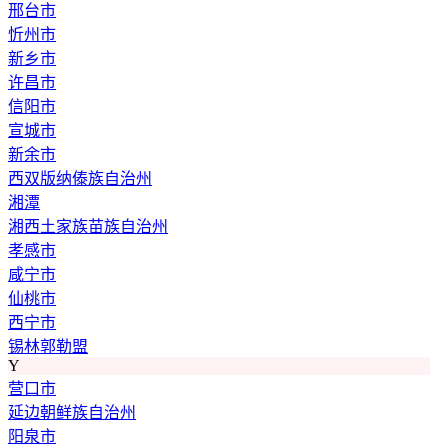
邢台市
忻州市
新乡市
许昌市
信阳市
宣城市
新余市
西双版纳傣族自治州
湘潭
湘西土家族苗族自治州
孝感市
咸宁市
仙桃市
西宁市
锡林郭勒盟
Y
营口市
延边朝鲜族自治州
阳泉市