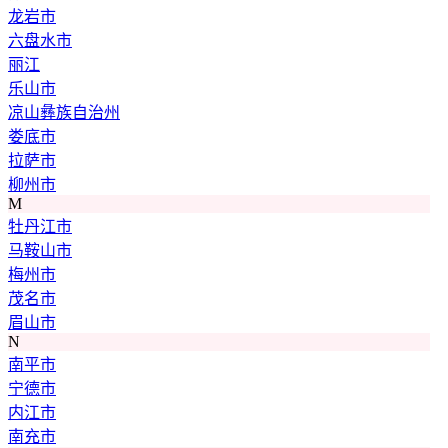
龙岩市
六盘水市
丽江
乐山市
凉山彝族自治州
娄底市
拉萨市
柳州市
M
牡丹江市
马鞍山市
梅州市
茂名市
眉山市
N
南平市
宁德市
内江市
南充市