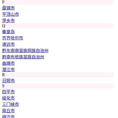
P
盘锦市
平顶山市
萍乡市
Q
秦皇岛
齐齐哈尔市
清远市
黔东南南苗族侗族自治州
黔南布依族苗族自治州
曲靖市
潜江市
R
日照市
S
四平市
绥化市
三门峡市
商丘市
宿迁市