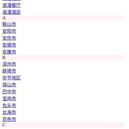
浪漫餐厅
浪漫酒店
A
鞍山市
安阳市
安庆市
安顺市
安康市
B
滨州市
蚌埠市
毕节地区
保山市
巴中市
宝鸡市
包头市
北海市
百色市
C