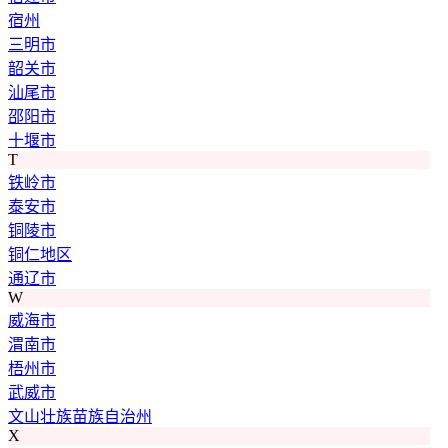
宿州
三明市
韶关市
汕尾市
邵阳市
十堰市
T
铁岭市
泰安市
铜陵市
铜仁地区
通辽市
W
威海市
渭南市
梧州市
武威市
文山壮族苗族自治州
X