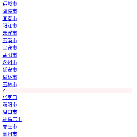
运城市
鹰潭市
宜春市
阳江市
云浮市
玉溪市
宜宾市
益阳市
永州市
延安市
榆林市
玉林市
Z
张家口
濮阳市
周口市
驻马店市
枣庄市
亳州市