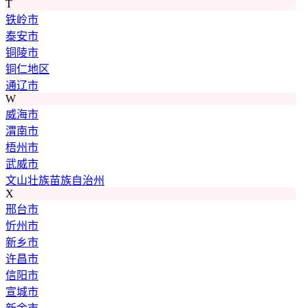
T
铁岭市
泰安市
铜陵市
铜仁地区
通辽市
W
威海市
渭南市
梧州市
武威市
文山壮族苗族自治州
X
邢台市
忻州市
新乡市
许昌市
信阳市
宣城市