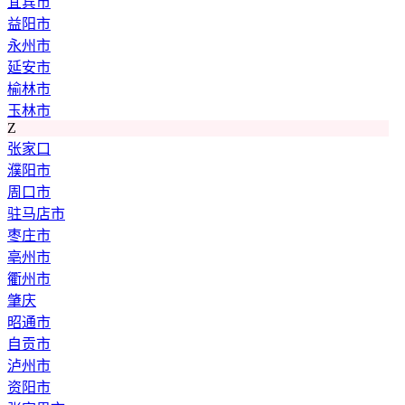
宜宾市
益阳市
永州市
延安市
榆林市
玉林市
Z
张家口
濮阳市
周口市
驻马店市
枣庄市
亳州市
衢州市
肇庆
昭通市
自贡市
泸州市
资阳市