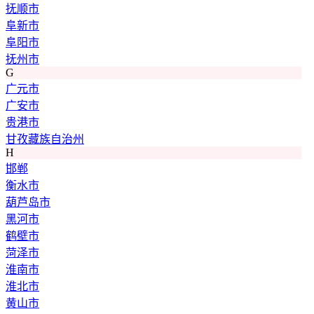
抚顺市
阜新市
阜阳市
抚州市
G
广元市
广安市
贵港市
甘孜藏族自治州
H
邯郸
衡水市
葫芦岛市
黑河市
鹤壁市
菏泽市
淮南市
淮北市
黄山市