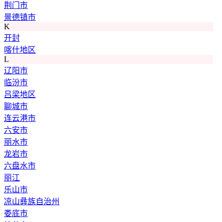
荆门市
景德镇市
K
开封
喀什地区
L
辽阳市
临汾市
吕梁地区
聊城市
连云港市
六安市
丽水市
龙岩市
六盘水市
丽江
乐山市
凉山彝族自治州
娄底市