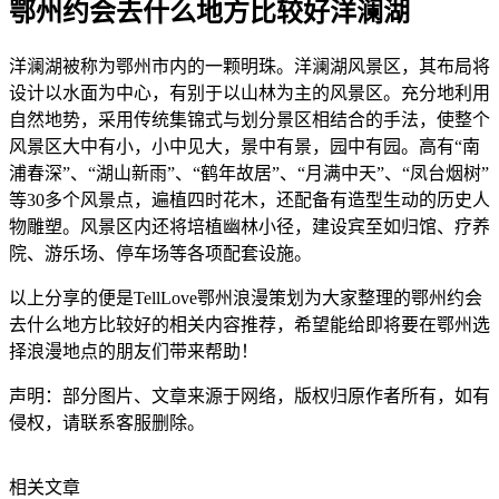
鄂州约会去什么地方比较好洋澜湖
洋澜湖被称为鄂州市内的一颗明珠。洋澜湖风景区，其布局将
设计以水面为中心，有别于以山林为主的风景区。充分地利用
自然地势，采用传统集锦式与划分景区相结合的手法，使整个
风景区大中有小，小中见大，景中有景，园中有园。高有“南
浦春深”、“湖山新雨”、“鹤年故居”、“月满中天”、“凤台烟树”
等30多个风景点，遍植四时花木，还配备有造型生动的历史人
物雕塑。风景区内还将培植幽林小径，建设宾至如归馆、疗养
院、游乐场、停车场等各项配套设施。
以上分享的便是TellLove鄂州浪漫策划为大家整理的鄂州约会
去什么地方比较好的相关内容推荐，希望能给即将要在鄂州选
择浪漫地点的朋友们带来帮助！
声明：部分图片、文章来源于网络，版权归原作者所有，如有
侵权，请联系客服删除。
相关文章