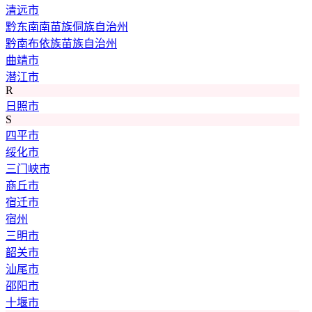
清远市
黔东南南苗族侗族自治州
黔南布依族苗族自治州
曲靖市
潜江市
R
日照市
S
四平市
绥化市
三门峡市
商丘市
宿迁市
宿州
三明市
韶关市
汕尾市
邵阳市
十堰市