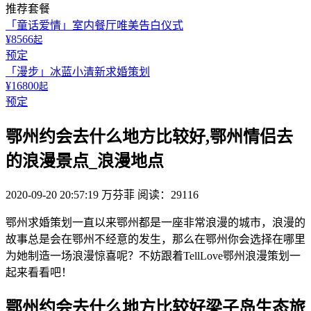
推荐套餐
「童话爱情」室内餐厅唯美告白仪式
¥8566
起
预定
「漫步」冰蓝小清新求婚策划
¥16800
起
预定
鄂州约会去什么地方比较好,鄂州情侣去
的浪漫景点_浪漫地点
2020-09-20 20:57:19
万芬菲
阅读：29116
鄂州求婚策划一直以来鄂州都是一座非常浪漫的城市，浪漫的
故事总是会在鄂州不经意的发生，那么在鄂州你会选择在哪里
为她制造一场浪漫惊喜呢？不妨跟着TellLove鄂州浪漫策划一
起来看看吧！
鄂州约会去什么地方比较好梁子岛生态旅