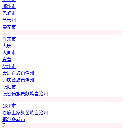
郴州市
赤峰市
昌吉州
崇左市
D
丹东市
大庆
大同市
东营
德州市
大理白族自治州
迪庆藏族自治州
德阳市
德宏傣族景颇族自治州
E
鄂州市
恩施土家族苗族自治州
鄂尔多斯市
F