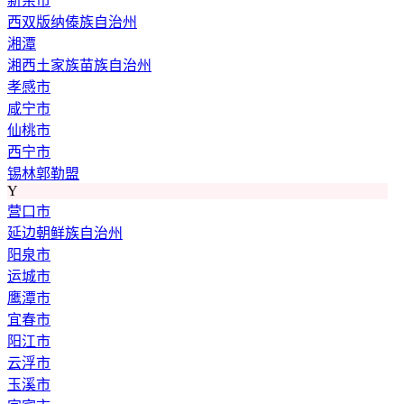
新余市
西双版纳傣族自治州
湘潭
湘西土家族苗族自治州
孝感市
咸宁市
仙桃市
西宁市
锡林郭勒盟
Y
营口市
延边朝鲜族自治州
阳泉市
运城市
鹰潭市
宜春市
阳江市
云浮市
玉溪市