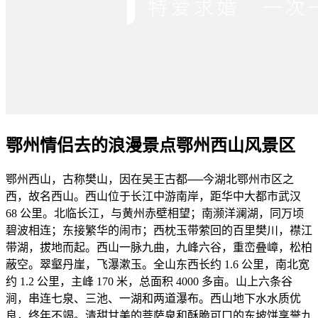
鄂州情侣去的浪漫景点鄂州西山风景区
鄂州西山，古称樊山，因在吴王古都──今湖北鄂州市区之
西，故名西山。西山位于长江中游南岸，距华中大都市武汉
68 公里。北临长江，与黄州赤壁相望；南濒洋澜湖，同万顷
碧波相连；东接繁华的闹市；西枕玉带萦回的百里樊川，襟江
带湖，拔地而起。西山一脉九曲，九峰六谷，重峦叠嶂，松柏
蔽空。翠壑丹崖，飞瀑漱玉。全山东西长约 1.6 公里，南北宽
约 1.2 公里，主峰 170 米，总面积 4000 多亩。山上六条谷
涧，串连七泉、三池、一湖和两道瀑布。西山地下水水质优
良，终年不竭。清甜甘美的菩萨泉和酥脆可口的东坡饼享誉九