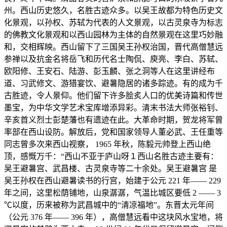
州。西山历史悠久，名胜古迹众多。以吴王故都为特色历史文
化景观，以孙权、苏轼为代表的人文景观，以古灵泉寺为标志
的佛教文化景观和以西山园林为主体的自然景观在这里巧妙融
和，交相辉映。西山留下了三国吴王孙权治国，晋代高僧慧远
参禅以及抗金名将岳飞和历代名士陶侃、庾亮、李白、苏轼、
欧阳修、王安石、陆游、彭玉麟、张之洞等人在这里讲经布
道、习武修文、游猎宴饮、避暑隐居的诸多踪迹。有的成为千
古胜迹，令人景仰。他们留下许多脍炙人口的优美诗篇和传世
墨宝，为中华文学艺术宝库增添异彩。清末书法大师张裕钊、
辛亥首义烈士彭楚藩也有遗迹在此。大革命时期，贺龙将军曾
率部在西山设防。解放后，党和国家领导人董必武、王任重等
同志曾多次来西山视察， 1965 年秋，陈毅元帅登上西山绝
顶，感慨万千：“西山不亚于庐山呀１西山名胜古迹主要有：
吴王避暑宫、武昌楼、古灵泉寺等二十余处。吴王避暑宫 是
吴王孙权在西山避暑读书的行宫，始建于公元 221 年—— 229
年之间，这里松荫铺地，山泉潺潺，气温比城区要低 2 —— 3
℃以度，历来被称为武昌城中的“清凉福地”。东晋太元年间
（公元 376 年—— 396 年），高僧慧远看中这块风水宝地，将