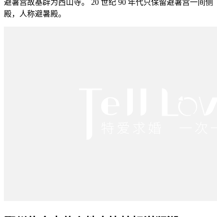
避暑宫故基辟为西山寺。 20 世纪 90 年代只保留避暑宫一间侧
殿，人称避暑殿。