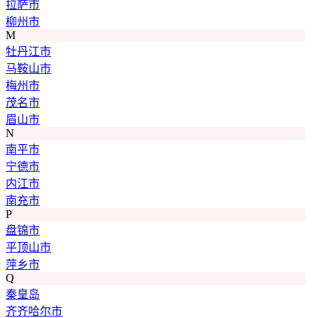
拉萨市
柳州市
M
牡丹江市
马鞍山市
梅州市
茂名市
眉山市
N
南平市
宁德市
内江市
南充市
P
盘锦市
平顶山市
萍乡市
Q
秦皇岛
齐齐哈尔市