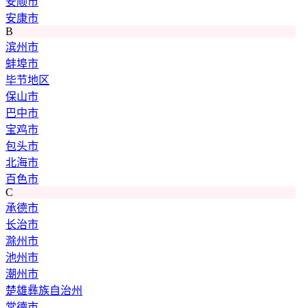
安顺市
安康市
B
滨州市
蚌埠市
毕节地区
保山市
巴中市
宝鸡市
包头市
北海市
百色市
C
承德市
长治市
滁州市
池州市
潮州市
楚雄彝族自治州
常德市