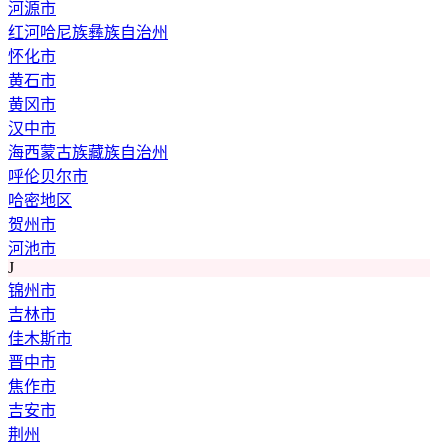
河源市
红河哈尼族彝族自治州
怀化市
黄石市
黄冈市
汉中市
海西蒙古族藏族自治州
呼伦贝尔市
哈密地区
贺州市
河池市
J
锦州市
吉林市
佳木斯市
晋中市
焦作市
吉安市
荆州