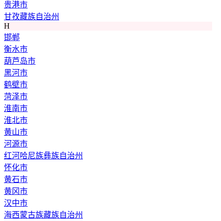
贵港市
甘孜藏族自治州
H
邯郸
衡水市
葫芦岛市
黑河市
鹤壁市
菏泽市
淮南市
淮北市
黄山市
河源市
红河哈尼族彝族自治州
怀化市
黄石市
黄冈市
汉中市
海西蒙古族藏族自治州