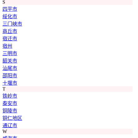
S
四平市
绥化市
三门峡市
商丘市
宿迁市
宿州
三明市
韶关市
汕尾市
邵阳市
十堰市
T
铁岭市
泰安市
铜陵市
铜仁地区
通辽市
W