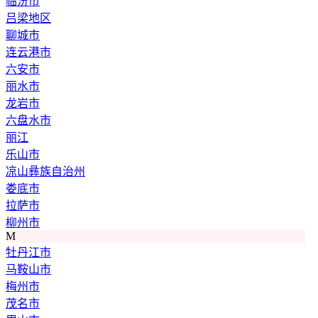
临汾市
吕梁地区
聊城市
连云港市
六安市
丽水市
龙岩市
六盘水市
丽江
乐山市
凉山彝族自治州
娄底市
拉萨市
柳州市
M
牡丹江市
马鞍山市
梅州市
茂名市