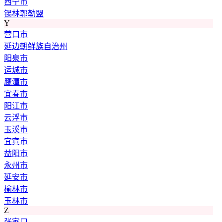
西宁市
锡林郭勒盟
Y
营口市
延边朝鲜族自治州
阳泉市
运城市
鹰潭市
宜春市
阳江市
云浮市
玉溪市
宜宾市
益阳市
永州市
延安市
榆林市
玉林市
Z
张家口