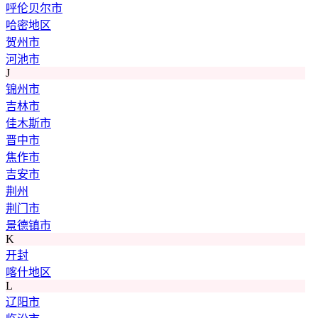
呼伦贝尔市
哈密地区
贺州市
河池市
J
锦州市
吉林市
佳木斯市
晋中市
焦作市
吉安市
荆州
荆门市
景德镇市
K
开封
喀什地区
L
辽阳市