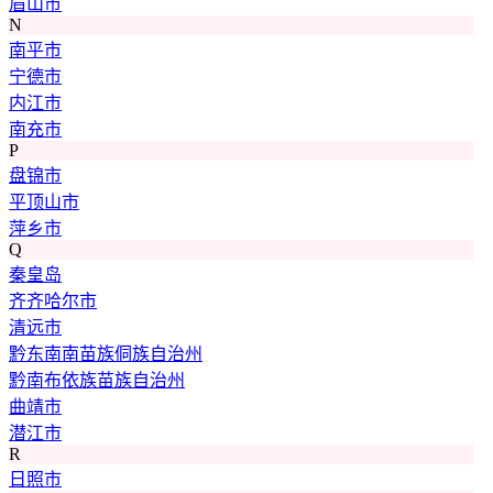
眉山市
N
南平市
宁德市
内江市
南充市
P
盘锦市
平顶山市
萍乡市
Q
秦皇岛
齐齐哈尔市
清远市
黔东南南苗族侗族自治州
黔南布依族苗族自治州
曲靖市
潜江市
R
日照市