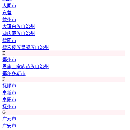
大同市
东营
德州市
大理白族自治州
迪庆藏族自治州
德阳市
德宏傣族景颇族自治州
E
鄂州市
恩施土家族苗族自治州
鄂尔多斯市
F
抚顺市
阜新市
阜阳市
抚州市
G
广元市
广安市