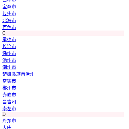
宝鸡市
包头市
北海市
百色市
C
承德市
长治市
滁州市
池州市
潮州市
楚雄彝族自治州
常德市
郴州市
赤峰市
昌吉州
崇左市
D
丹东市
大庆