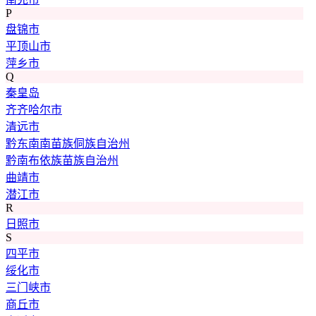
P
盘锦市
平顶山市
萍乡市
Q
秦皇岛
齐齐哈尔市
清远市
黔东南南苗族侗族自治州
黔南布依族苗族自治州
曲靖市
潜江市
R
日照市
S
四平市
绥化市
三门峡市
商丘市