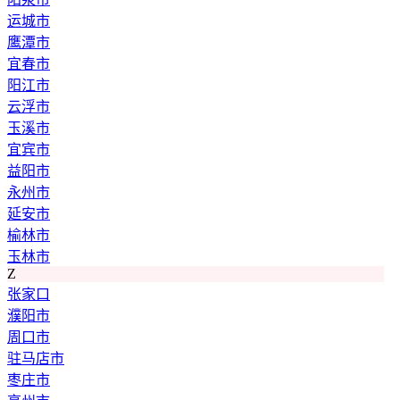
运城市
鹰潭市
宜春市
阳江市
云浮市
玉溪市
宜宾市
益阳市
永州市
延安市
榆林市
玉林市
Z
张家口
濮阳市
周口市
驻马店市
枣庄市