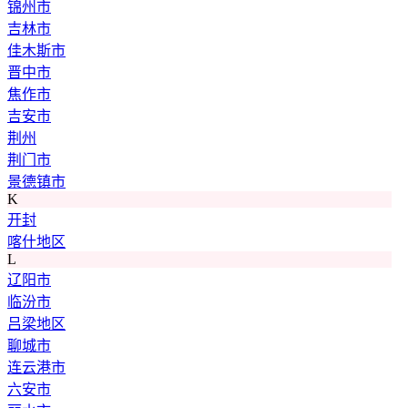
锦州市
吉林市
佳木斯市
晋中市
焦作市
吉安市
荆州
荆门市
景德镇市
K
开封
喀什地区
L
辽阳市
临汾市
吕梁地区
聊城市
连云港市
六安市