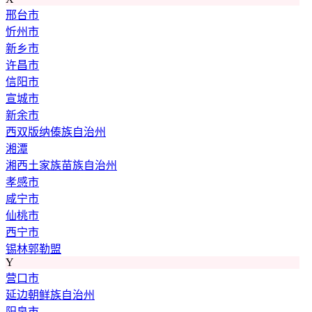
邢台市
忻州市
新乡市
许昌市
信阳市
宣城市
新余市
西双版纳傣族自治州
湘潭
湘西土家族苗族自治州
孝感市
咸宁市
仙桃市
西宁市
锡林郭勒盟
Y
营口市
延边朝鲜族自治州
阳泉市