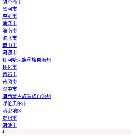
葫芦岛市
黑河市
鹤壁市
菏泽市
淮南市
淮北市
黄山市
河源市
红河哈尼族彝族自治州
怀化市
黄石市
黄冈市
汉中市
海西蒙古族藏族自治州
呼伦贝尔市
哈密地区
贺州市
河池市
J