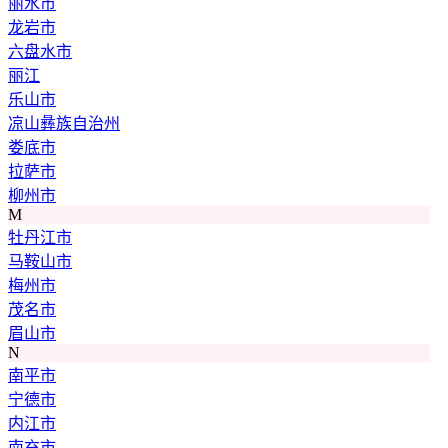
丽水市
龙岩市
六盘水市
丽江
乐山市
凉山彝族自治州
娄底市
拉萨市
柳州市
M
牡丹江市
马鞍山市
梅州市
茂名市
眉山市
N
南平市
宁德市
内江市
南充市