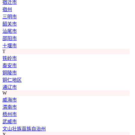
宿迁市
宿州
三明市
韶关市
汕尾市
邵阳市
十堰市
T
铁岭市
泰安市
铜陵市
铜仁地区
通辽市
W
威海市
渭南市
梧州市
武威市
文山壮族苗族自治州
X