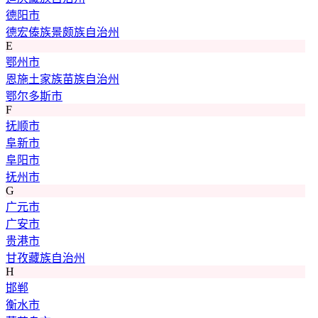
德阳市
德宏傣族景颇族自治州
E
鄂州市
恩施土家族苗族自治州
鄂尔多斯市
F
抚顺市
阜新市
阜阳市
抚州市
G
广元市
广安市
贵港市
甘孜藏族自治州
H
邯郸
衡水市