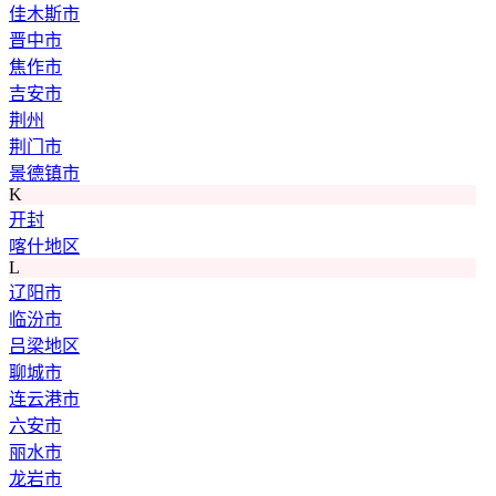
佳木斯市
晋中市
焦作市
吉安市
荆州
荆门市
景德镇市
K
开封
喀什地区
L
辽阳市
临汾市
吕梁地区
聊城市
连云港市
六安市
丽水市
龙岩市