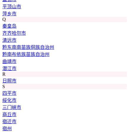
平顶山市
萍乡市
Q
秦皇岛
齐齐哈尔市
清远市
黔东南南苗族侗族自治州
黔南布依族苗族自治州
曲靖市
潜江市
R
日照市
S
四平市
绥化市
三门峡市
商丘市
宿迁市
宿州