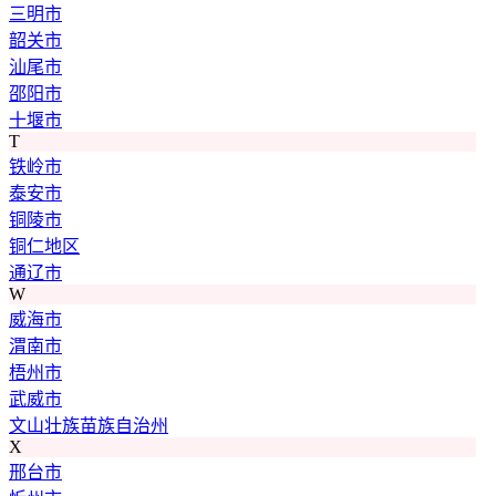
三明市
韶关市
汕尾市
邵阳市
十堰市
T
铁岭市
泰安市
铜陵市
铜仁地区
通辽市
W
威海市
渭南市
梧州市
武威市
文山壮族苗族自治州
X
邢台市