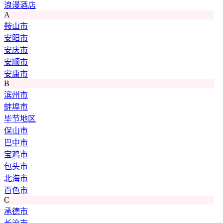
浪漫酒店
A
鞍山市
安阳市
安庆市
安顺市
安康市
B
滨州市
蚌埠市
毕节地区
保山市
巴中市
宝鸡市
包头市
北海市
百色市
C
承德市