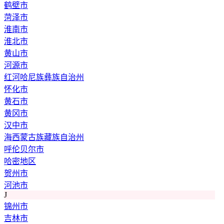
鹤壁市
菏泽市
淮南市
淮北市
黄山市
河源市
红河哈尼族彝族自治州
怀化市
黄石市
黄冈市
汉中市
海西蒙古族藏族自治州
呼伦贝尔市
哈密地区
贺州市
河池市
J
锦州市
吉林市