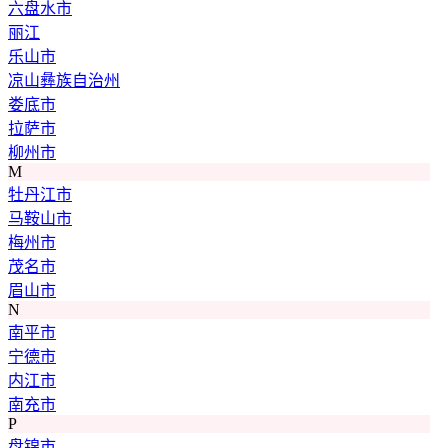
六盘水市
丽江
乐山市
凉山彝族自治州
娄底市
拉萨市
柳州市
M
牡丹江市
马鞍山市
梅州市
茂名市
眉山市
N
南平市
宁德市
内江市
南充市
P
盘锦市