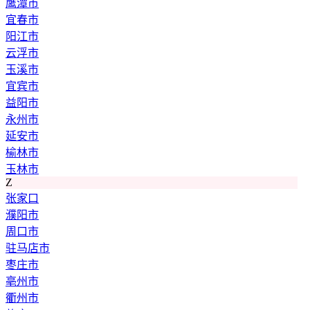
鹰潭市
宜春市
阳江市
云浮市
玉溪市
宜宾市
益阳市
永州市
延安市
榆林市
玉林市
Z
张家口
濮阳市
周口市
驻马店市
枣庄市
亳州市
衢州市