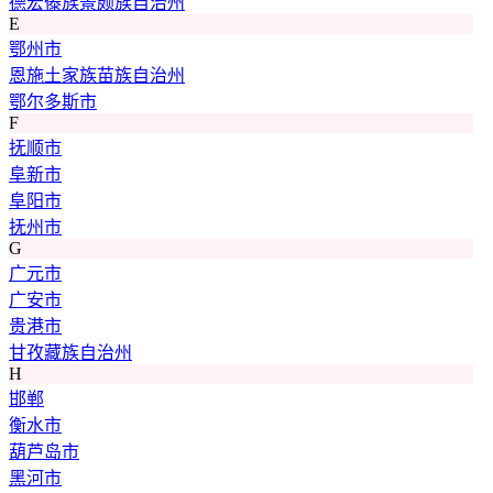
德宏傣族景颇族自治州
E
鄂州市
恩施土家族苗族自治州
鄂尔多斯市
F
抚顺市
阜新市
阜阳市
抚州市
G
广元市
广安市
贵港市
甘孜藏族自治州
H
邯郸
衡水市
葫芦岛市
黑河市