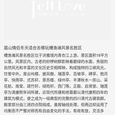
眉山情侣冬天适合去哪玩槽渔滩风景名胜区
槽渔滩风景名胜区位于洪雅境内青衣江上游，景区面积18平方
公里。风景区内，古老的桫椤树群影映着碧绿的水面，秀丽的
自然风光和丰富的文化历史交相辉映，构成独特的江峡风光，
饮誉中外。是云屿楼、披风榭、瑞莲亭、百坡亭、碑亭、抱月
亭、快雨亭、式苏轩、景苏楼、绿州亭、半潭秋水一房山、采
花舫、南堂、疏竹轩、绿筠轩、西门等。正殿、启贤堂、瑞莲
亭为清康熙年间所建，近现代所建和修葺都以清代康熙四年的
建筑为模式，使之成为一组典型的完整的四川清代古建筑群。
殿堂部分由三进四合院组成，虽按轴线处理，但两边却运用了
均衡而不严整对称而有自由变化的手法，有收有放，灵活多