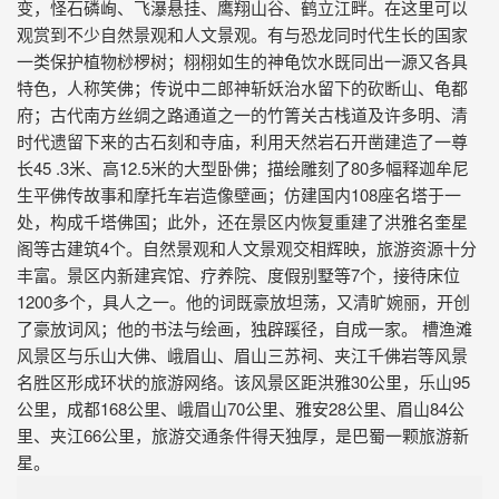
变，怪石磷峋、飞瀑悬挂、鹰翔山谷、鹤立江畔。在这里可以
观赏到不少自然景观和人文景观。有与恐龙同时代生长的国家
一类保护植物桫椤树；栩栩如生的神龟饮水既同出一源又各具
特色，人称笑佛；传说中二郎神斩妖治水留下的砍断山、龟都
府；古代南方丝绸之路通道之一的竹箐关古栈道及许多明、清
时代遗留下来的古石刻和寺庙，利用天然岩石开凿建造了一尊
长45 .3米、高12.5米的大型卧佛；描绘雕刻了80多幅释迦牟尼
生平佛传故事和摩托车岩造像壁画；仿建国内108座名塔于一
处，构成千塔佛国；此外，还在景区内恢复重建了洪雅名奎星
阁等古建筑4个。自然景观和人文景观交相辉映，旅游资源十分
丰富。景区内新建宾馆、疗养院、度假别墅等7个，接待床位
1200多个，具人之一。他的词既豪放坦荡，又清旷婉丽，开创
了豪放词风；他的书法与绘画，独辟蹊径，自成一家。 槽渔滩
风景区与乐山大佛、峨眉山、眉山三苏祠、夹江千佛岩等风景
名胜区形成环状的旅游网络。该风景区距洪雅30公里，乐山95
公里，成都168公里、峨眉山70公里、雅安28公里、眉山84公
里、夹江66公里，旅游交通条件得天独厚，是巴蜀一颗旅游新
星。