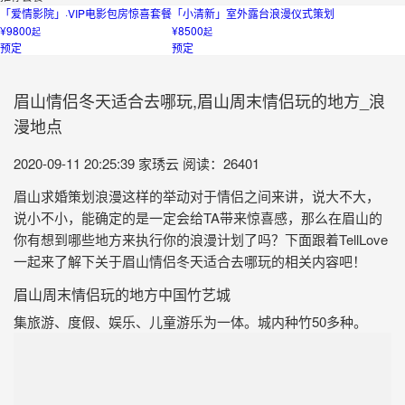
「爱情影院」·VIP电影包房惊喜套餐
「小清新」室外露台浪漫仪式策划
¥9800
¥8500
起
起
预定
预定
眉山情侣冬天适合去哪玩,眉山周末情侣玩的地方_浪
漫地点
2020-09-11 20:25:39
家琇云
阅读：26401
眉山求婚策划浪漫这样的举动对于情侣之间来讲，说大不大，
说小不小，能确定的是一定会给TA带来惊喜感，那么在眉山的
你有想到哪些地方来执行你的浪漫计划了吗？下面跟着TellLove
一起来了解下关于眉山情侣冬天适合去哪玩的相关内容吧！
眉山周末情侣玩的地方中国竹艺城
集旅游、度假、娱乐、儿童游乐为一体。城内种竹50多种。