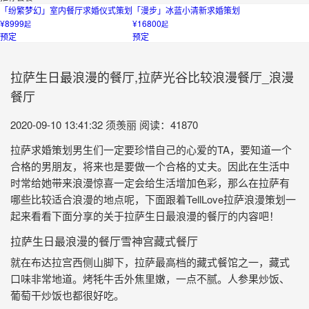
「纷繁梦幻」室内餐厅求婚仪式策划
「漫步」冰蓝小清新求婚策划
¥8999
¥16800
起
起
预定
预定
拉萨生日最浪漫的餐厅,拉萨光谷比较浪漫餐厅_浪漫
餐厅
2020-09-10 13:41:32
须羡丽
阅读：41870
拉萨求婚策划男生们一定要珍惜自己的心爱的TA，要知道一个
合格的男朋友，将来也是要做一个合格的丈夫。因此在生活中
时常给她带来浪漫惊喜一定会给生活增加色彩，那么在拉萨有
哪些比较适合浪漫的地点呢，下面跟着TellLove拉萨浪漫策划一
起来看看下面分享的关于拉萨生日最浪漫的餐厅的内容吧！
拉萨生日最浪漫的餐厅雪神宫藏式餐厅
就在布达拉宫西侧山脚下，拉萨最高档的藏式餐馆之一，藏式
口味非常地道。烤牦牛舌外焦里嫩，一点不腻。人参果炒饭、
葡萄干炒饭也都很好吃。