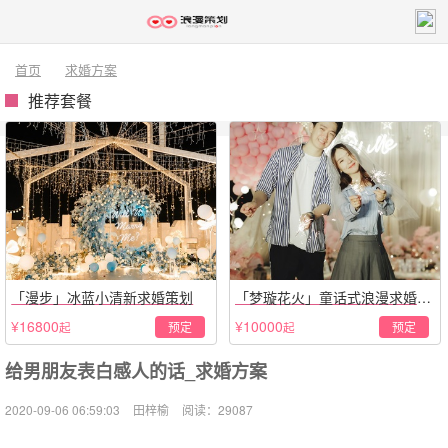
首页
求婚方案
推荐套餐
「漫步」冰蓝小清新求婚策划
「梦璇花火」童话式浪漫求婚仪
式
¥16800
¥10000
预定
预定
起
起
给男朋友表白感人的话_求婚方案
2020-09-06 06:59:03
田梓榆
阅读：29087