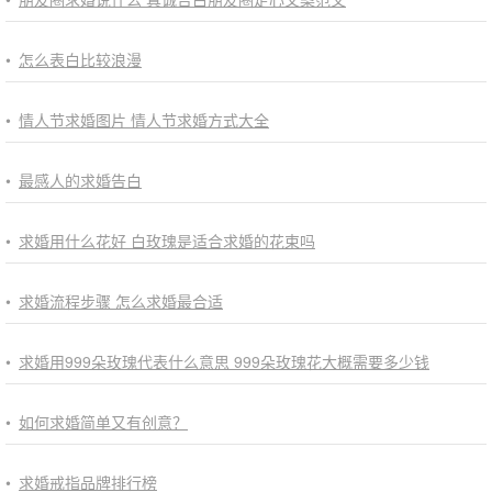
•
怎么表白比较浪漫
•
情人节求婚图片 情人节求婚方式大全
•
最感人的求婚告白
•
求婚用什么花好 白玫瑰是适合求婚的花束吗
•
求婚流程步骤 怎么求婚最合适
•
求婚用999朵玫瑰代表什么意思 999朵玫瑰花大概需要多少钱
•
如何求婚简单又有创意？
•
求婚戒指品牌排行榜