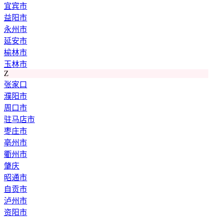
宜宾市
益阳市
永州市
延安市
榆林市
玉林市
Z
张家口
濮阳市
周口市
驻马店市
枣庄市
亳州市
衢州市
肇庆
昭通市
自贡市
泸州市
资阳市