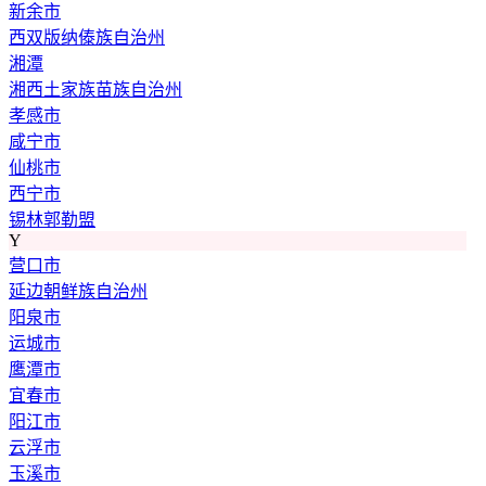
新余市
西双版纳傣族自治州
湘潭
湘西土家族苗族自治州
孝感市
咸宁市
仙桃市
西宁市
锡林郭勒盟
Y
营口市
延边朝鲜族自治州
阳泉市
运城市
鹰潭市
宜春市
阳江市
云浮市
玉溪市