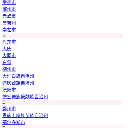
常德市
郴州市
赤峰市
昌吉州
崇左市
D
丹东市
大庆
大同市
东营
德州市
大理白族自治州
迪庆藏族自治州
德阳市
德宏傣族景颇族自治州
E
鄂州市
恩施土家族苗族自治州
鄂尔多斯市
F