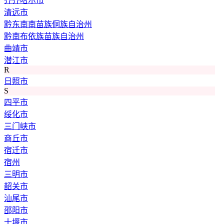
齐齐哈尔市
清远市
黔东南南苗族侗族自治州
黔南布依族苗族自治州
曲靖市
潜江市
R
日照市
S
四平市
绥化市
三门峡市
商丘市
宿迁市
宿州
三明市
韶关市
汕尾市
邵阳市
十堰市