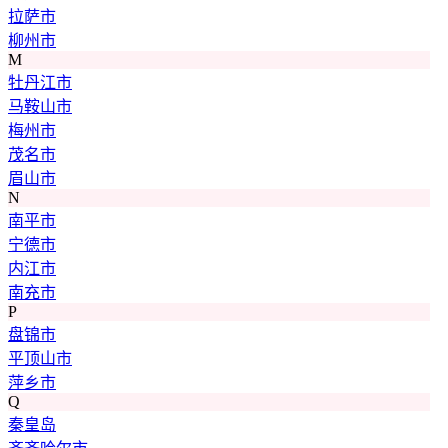
拉萨市
柳州市
M
牡丹江市
马鞍山市
梅州市
茂名市
眉山市
N
南平市
宁德市
内江市
南充市
P
盘锦市
平顶山市
萍乡市
Q
秦皇岛