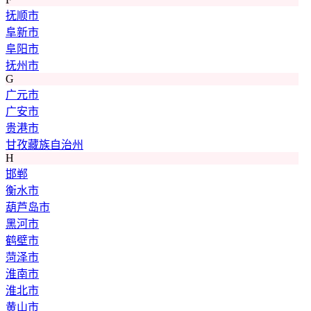
抚顺市
阜新市
阜阳市
抚州市
G
广元市
广安市
贵港市
甘孜藏族自治州
H
邯郸
衡水市
葫芦岛市
黑河市
鹤壁市
菏泽市
淮南市
淮北市
黄山市