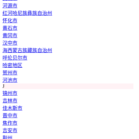
河源市
红河哈尼族彝族自治州
怀化市
黄石市
黄冈市
汉中市
海西蒙古族藏族自治州
呼伦贝尔市
哈密地区
贺州市
河池市
J
锦州市
吉林市
佳木斯市
晋中市
焦作市
吉安市
荆州