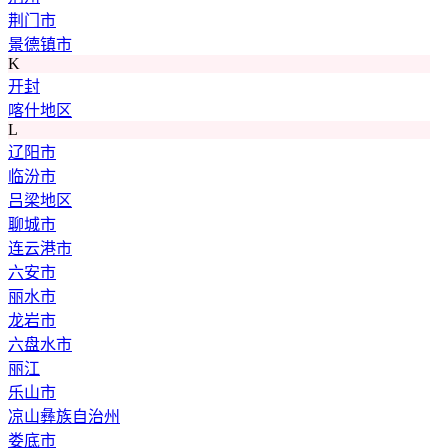
荆门市
景德镇市
K
开封
喀什地区
L
辽阳市
临汾市
吕梁地区
聊城市
连云港市
六安市
丽水市
龙岩市
六盘水市
丽江
乐山市
凉山彝族自治州
娄底市