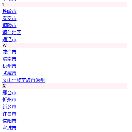
T
铁岭市
泰安市
铜陵市
铜仁地区
通辽市
W
威海市
渭南市
梧州市
武威市
文山壮族苗族自治州
X
邢台市
忻州市
新乡市
许昌市
信阳市
宣城市