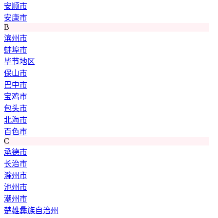
安顺市
安康市
B
滨州市
蚌埠市
毕节地区
保山市
巴中市
宝鸡市
包头市
北海市
百色市
C
承德市
长治市
滁州市
池州市
潮州市
楚雄彝族自治州