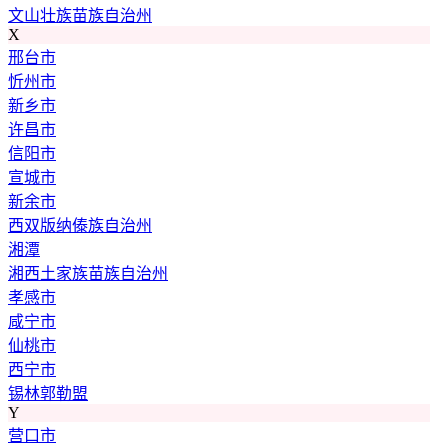
文山壮族苗族自治州
X
邢台市
忻州市
新乡市
许昌市
信阳市
宣城市
新余市
西双版纳傣族自治州
湘潭
湘西土家族苗族自治州
孝感市
咸宁市
仙桃市
西宁市
锡林郭勒盟
Y
营口市