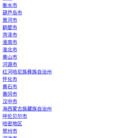
衡水市
葫芦岛市
黑河市
鹤壁市
菏泽市
淮南市
淮北市
黄山市
河源市
红河哈尼族彝族自治州
怀化市
黄石市
黄冈市
汉中市
海西蒙古族藏族自治州
呼伦贝尔市
哈密地区
贺州市