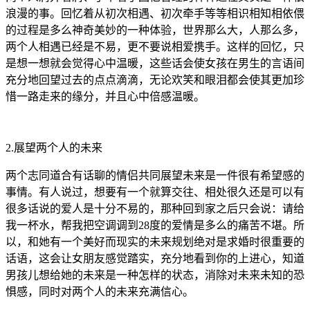
浪漫的事。回忆着从初次相遇、初次牵手等等相识相知相依偎
的过程是多么神奇美妙的一种体验，世界那么大，人那么多，
两个人相遇已经是不易，更不要说相爱携手。这样的回忆，只
是想一想就会觉得心中温暖，这些话会使女孩在男生的言语间
充分地回望过去的点点滴滴，无论欢笑和眼泪都会使其更加珍
惜一路走来的缘分，并且心中倍感温暖。
2.展望两个人的未来
两个志同道合有话聊的情侣共同展望未来是一件很有希望感的
事情。有人说过，想要有一个就算交往、相处很久还是可以有
很多话说的爱人是十分不易的，那种回到家之后只会说：请给
我一杯水，帮我把空调调到28度的爱情是多么的痛苦不堪。所
以，和她有一个美好而现实的未来规划绝对是求婚时很重要的
话语，这会让女朋友感觉踏实，充分地看到你的上进心，知道
男孩儿想给她的未来是一种怎样的状态，消除对未来未知的恐
惧感，同时对两个人的未来充满信心。