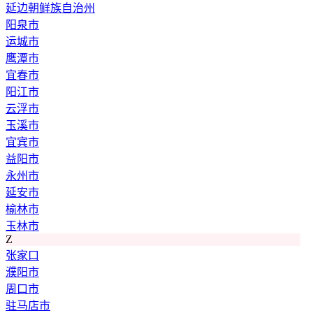
延边朝鲜族自治州
阳泉市
运城市
鹰潭市
宜春市
阳江市
云浮市
玉溪市
宜宾市
益阳市
永州市
延安市
榆林市
玉林市
Z
张家口
濮阳市
周口市
驻马店市