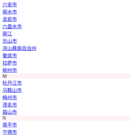
六安市
丽水市
龙岩市
六盘水市
丽江
乐山市
凉山彝族自治州
娄底市
拉萨市
柳州市
M
牡丹江市
马鞍山市
梅州市
茂名市
眉山市
N
南平市
宁德市