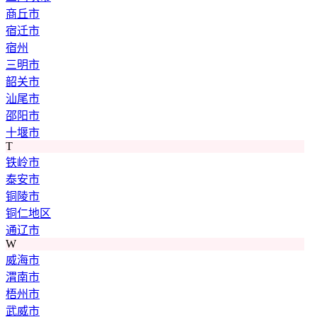
商丘市
宿迁市
宿州
三明市
韶关市
汕尾市
邵阳市
十堰市
T
铁岭市
泰安市
铜陵市
铜仁地区
通辽市
W
威海市
渭南市
梧州市
武威市