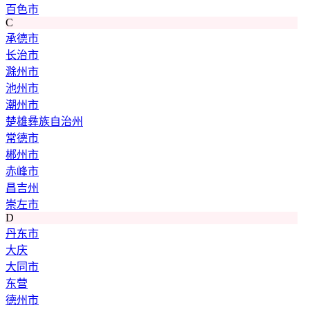
百色市
C
承德市
长治市
滁州市
池州市
潮州市
楚雄彝族自治州
常德市
郴州市
赤峰市
昌吉州
崇左市
D
丹东市
大庆
大同市
东营
德州市