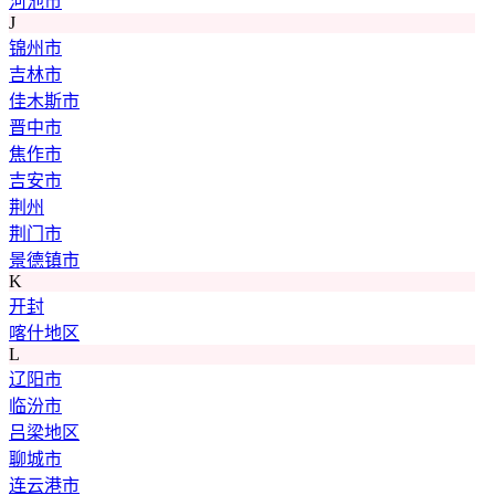
河池市
J
锦州市
吉林市
佳木斯市
晋中市
焦作市
吉安市
荆州
荆门市
景德镇市
K
开封
喀什地区
L
辽阳市
临汾市
吕梁地区
聊城市
连云港市