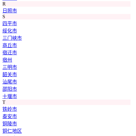
R
日照市
S
四平市
绥化市
三门峡市
商丘市
宿迁市
宿州
三明市
韶关市
汕尾市
邵阳市
十堰市
T
铁岭市
泰安市
铜陵市
铜仁地区