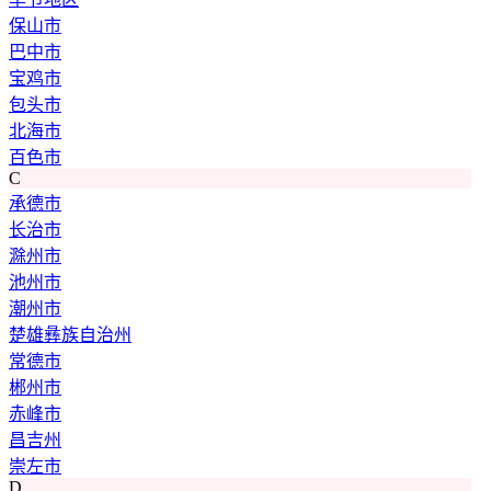
保山市
巴中市
宝鸡市
包头市
北海市
百色市
C
承德市
长治市
滁州市
池州市
潮州市
楚雄彝族自治州
常德市
郴州市
赤峰市
昌吉州
崇左市
D