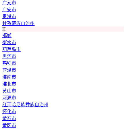
广元市
广安市
贵港市
甘孜藏族自治州
H
邯郸
衡水市
葫芦岛市
黑河市
鹤壁市
菏泽市
淮南市
淮北市
黄山市
河源市
红河哈尼族彝族自治州
怀化市
黄石市
黄冈市