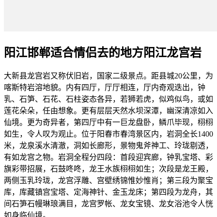
阳江邯郸适合情侣去的地方阳江龙宫岩
大新县龙宫岩又称伏旧岩，国家二级景点。距县城20公里，为
喀斯特岩溶地貌。内有四厅，厅厅相连，厅内奇观迭出，钟
乳、石笋、石花、石柱姿态各异，若狮若虎，似鸡似鸟，或如
莲花朵朵，任由想象。更有层层天然水坝深潭，幽深清凉如入
仙境。更为奇异者，第四厅中有一巨龙盘卧，鳞爪毕现，栩栩
如生，令人叹为观止。位于阳春市春湾景区内，岩洞全长1400
米，龙泉溪水清澈，洞如长廊形，景物鬼斧神工、玲珑剔透，
有如龙宫之物。岩洞全程分四段：首段迎宾廊，钟乳宝塔、彩
旗彩带招展，石鼓咚咚，龙王水族栩栩如生；次段是龙王殿，
两侧玉乳玲珑，龙宫浮雕、宫壁绣锦惟妙惟肖；第三段为聚宝
库，库藏镇宫宝塔、定海神针、金玉龙床；第四段为龙舟，其
间石笋石幔琳琅满目，龙宫罗帐、龙女宝镜、龙女浴池令人恍
如身临仙境。