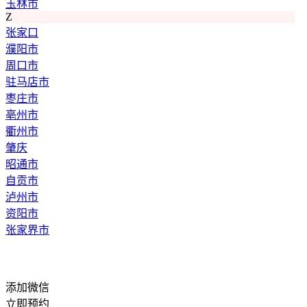
玉林市
Z
张家口
濮阳市
周口市
驻马店市
枣庄市
亳州市
衢州市
肇庆
昭通市
自贡市
泸州市
资阳市
张家界市
添加微信
立即预约