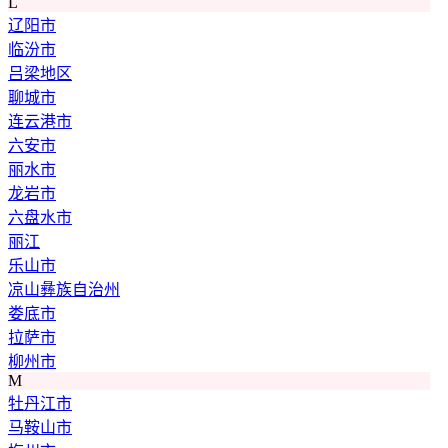
L
辽阳市
临汾市
吕梁地区
聊城市
连云港市
六安市
丽水市
龙岩市
六盘水市
丽江
乐山市
凉山彝族自治州
娄底市
拉萨市
柳州市
M
牡丹江市
马鞍山市