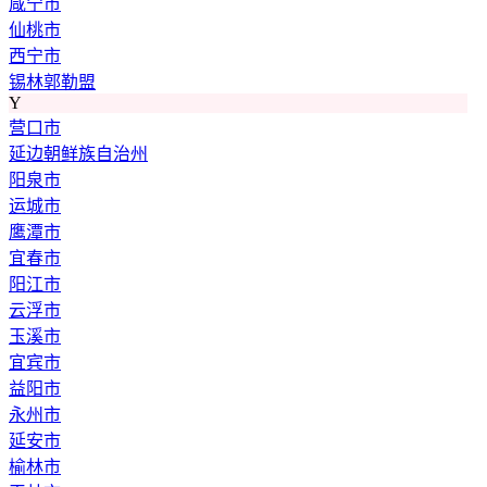
咸宁市
仙桃市
西宁市
锡林郭勒盟
Y
营口市
延边朝鲜族自治州
阳泉市
运城市
鹰潭市
宜春市
阳江市
云浮市
玉溪市
宜宾市
益阳市
永州市
延安市
榆林市