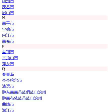
梅州市
茂名市
眉山市
N
南平市
宁德市
内江市
南充市
P
盘锦市
平顶山市
萍乡市
Q
秦皇岛
齐齐哈尔市
清远市
黔东南南苗族侗族自治州
黔南布依族苗族自治州
曲靖市
潜江市