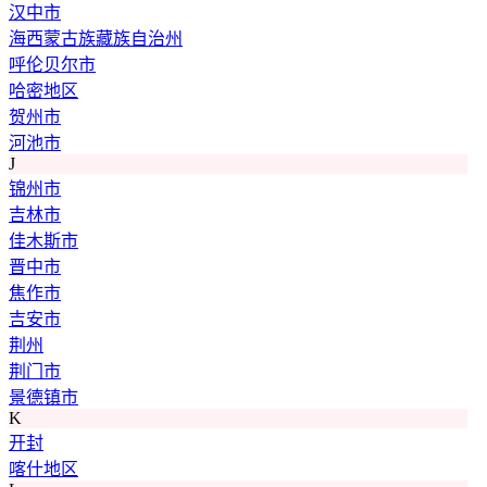
汉中市
海西蒙古族藏族自治州
呼伦贝尔市
哈密地区
贺州市
河池市
J
锦州市
吉林市
佳木斯市
晋中市
焦作市
吉安市
荆州
荆门市
景德镇市
K
开封
喀什地区