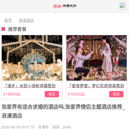
首页
浪漫酒店
推荐套餐
「漫步」冰蓝小清新求婚策划
「爱夜梦里」梦幻花房惊喜策划
¥16800
¥12000
预定
预定
起
起
张家界有适合求婚的酒店吗,张家界情侣主题酒店推荐_
浪漫酒店
2020-08-18 09:07:16
车珺琦
阅读：2048