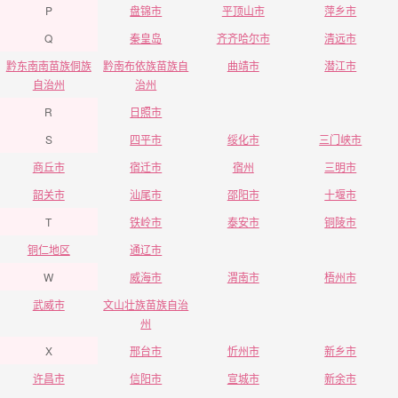
P
盘锦市
平顶山市
萍乡市
Q
秦皇岛
齐齐哈尔市
清远市
黔东南南苗族侗族
黔南布依族苗族自
曲靖市
潜江市
自治州
治州
R
日照市
S
四平市
绥化市
三门峡市
商丘市
宿迁市
宿州
三明市
韶关市
汕尾市
邵阳市
十堰市
T
铁岭市
泰安市
铜陵市
铜仁地区
通辽市
W
威海市
渭南市
梧州市
武威市
文山壮族苗族自治
州
X
邢台市
忻州市
新乡市
许昌市
信阳市
宣城市
新余市