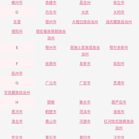
郴州市
赤峰市
昌吉州
崇左市
D
丹东市
大庆
大同市
东营
德州市
大理白族自治州
迪庆藏族自治州
德阳市
德宏傣族景颇族自
治州
E
鄂州市
恩施土家族苗族自
鄂尔多斯市
治州
F
抚顺市
阜新市
阜阳市
抚州市
G
广元市
广安市
贵港市
甘孜藏族自治州
H
邯郸
衡水市
葫芦岛市
黑河市
鹤壁市
菏泽市
淮南市
淮北市
黄山市
河源市
红河哈尼族彝族自
治州
怀化市
黄石市
黄冈市
汉中市