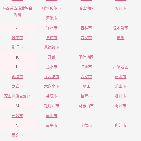
海西蒙古族藏族自
呼伦贝尔市
哈密地区
贺州市
治州
河池市
J
锦州市
吉林市
佳木斯市
晋中市
焦作市
吉安市
荆州
荆门市
景德镇市
K
开封
喀什地区
L
辽阳市
临汾市
吕梁地区
聊城市
连云港市
六安市
丽水市
龙岩市
六盘水市
丽江
乐山市
凉山彝族自治州
娄底市
拉萨市
柳州市
M
牡丹江市
马鞍山市
梅州市
茂名市
眉山市
N
南平市
宁德市
内江市
南充市