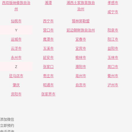
西双版纳傣族自治
湘潭
湘西土家族苗族自
孝感市
州
治州
咸宁市
仙桃市
西宁市
锡林郭勒盟
Y
营口市
延边朝鲜族自治州
阳泉市
运城市
鹰潭市
宜春市
阳江市
云浮市
玉溪市
宜宾市
益阳市
永州市
延安市
榆林市
玉林市
Z
张家口
濮阳市
周口市
驻马店市
枣庄市
亳州市
衢州市
肇庆
昭通市
自贡市
泸州市
资阳市
张家界市
添加微信
立即预约
电话咨询