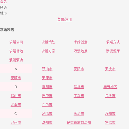
首页
频道
城市
登录/注册
求婚攻略
求婚公司
求婚策划
求婚创意
求婚方式
求婚场地
求婚方案
浪漫地点
浪漫餐厅
浪漫酒店
A
鞍山市
安阳市
安庆市
安顺市
安康市
B
滨州市
蚌埠市
毕节地区
保山市
巴中市
宝鸡市
包头市
北海市
百色市
C
承德市
长治市
滁州市
池州市
潮州市
楚雄彝族自治州
常德市