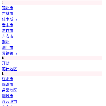
J
锦州市
吉林市
佳木斯市
晋中市
焦作市
吉安市
荆州
荆门市
景德镇市
K
开封
喀什地区
L
辽阳市
临汾市
吕梁地区
聊城市
连云港市