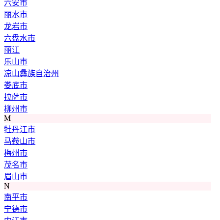
六安市
丽水市
龙岩市
六盘水市
丽江
乐山市
凉山彝族自治州
娄底市
拉萨市
柳州市
M
牡丹江市
马鞍山市
梅州市
茂名市
眉山市
N
南平市
宁德市