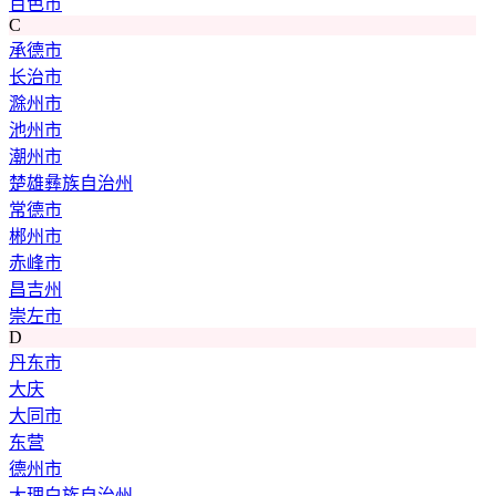
百色市
C
承德市
长治市
滁州市
池州市
潮州市
楚雄彝族自治州
常德市
郴州市
赤峰市
昌吉州
崇左市
D
丹东市
大庆
大同市
东营
德州市
大理白族自治州