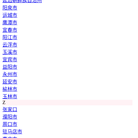
延边朝鲜族自治州
阳泉市
运城市
鹰潭市
宜春市
阳江市
云浮市
玉溪市
宜宾市
益阳市
永州市
延安市
榆林市
玉林市
Z
张家口
濮阳市
周口市
驻马店市