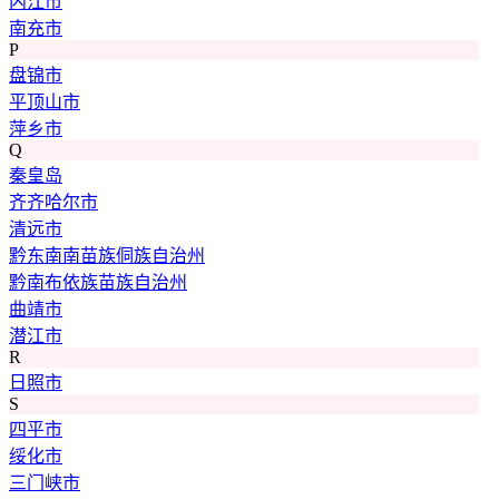
内江市
南充市
P
盘锦市
平顶山市
萍乡市
Q
秦皇岛
齐齐哈尔市
清远市
黔东南南苗族侗族自治州
黔南布依族苗族自治州
曲靖市
潜江市
R
日照市
S
四平市
绥化市
三门峡市