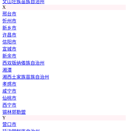
文山壮族苗族自治州
X
邢台市
忻州市
新乡市
许昌市
信阳市
宣城市
新余市
西双版纳傣族自治州
湘潭
湘西土家族苗族自治州
孝感市
咸宁市
仙桃市
西宁市
锡林郭勒盟
Y
营口市