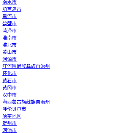
衡水市
葫芦岛市
黑河市
鹤壁市
菏泽市
淮南市
淮北市
黄山市
河源市
红河哈尼族彝族自治州
怀化市
黄石市
黄冈市
汉中市
海西蒙古族藏族自治州
呼伦贝尔市
哈密地区
贺州市
河池市