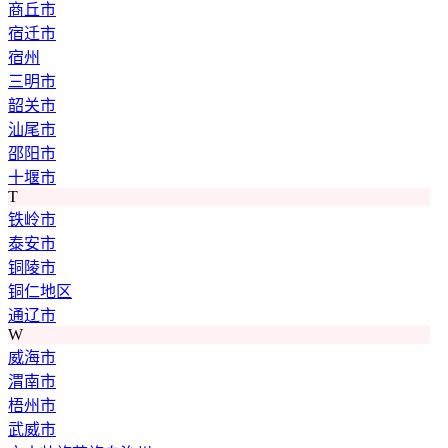
商丘市
宿迁市
宿州
三明市
韶关市
汕尾市
邵阳市
十堰市
T
铁岭市
泰安市
铜陵市
铜仁地区
通辽市
W
威海市
渭南市
梧州市
武威市