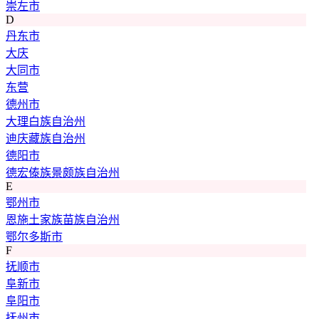
崇左市
D
丹东市
大庆
大同市
东营
德州市
大理白族自治州
迪庆藏族自治州
德阳市
德宏傣族景颇族自治州
E
鄂州市
恩施土家族苗族自治州
鄂尔多斯市
F
抚顺市
阜新市
阜阳市
抚州市