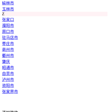
榆林市
玉林市
Z
张家口
濮阳市
周口市
驻马店市
枣庄市
亳州市
衢州市
肇庆
昭通市
自贡市
泸州市
资阳市
张家界市