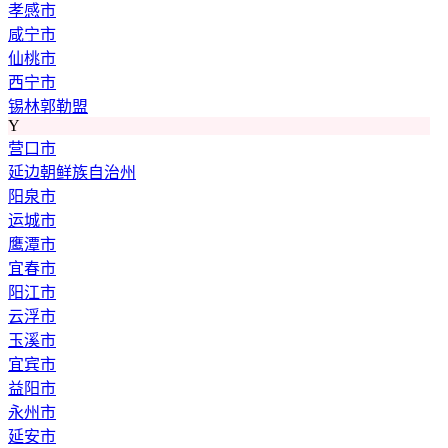
孝感市
咸宁市
仙桃市
西宁市
锡林郭勒盟
Y
营口市
延边朝鲜族自治州
阳泉市
运城市
鹰潭市
宜春市
阳江市
云浮市
玉溪市
宜宾市
益阳市
永州市
延安市