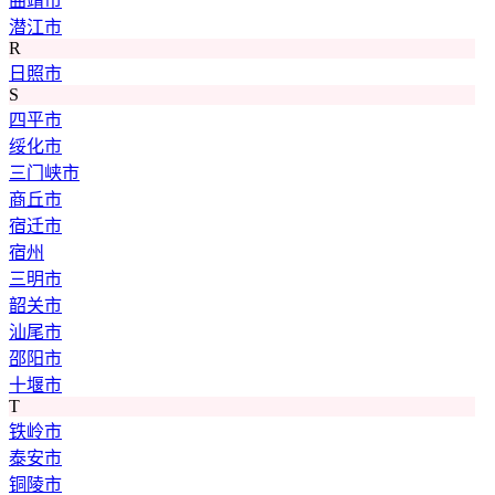
曲靖市
潜江市
R
日照市
S
四平市
绥化市
三门峡市
商丘市
宿迁市
宿州
三明市
韶关市
汕尾市
邵阳市
十堰市
T
铁岭市
泰安市
铜陵市