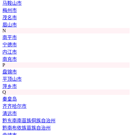
马鞍山市
梅州市
茂名市
眉山市
N
南平市
宁德市
内江市
南充市
P
盘锦市
平顶山市
萍乡市
Q
秦皇岛
齐齐哈尔市
清远市
黔东南南苗族侗族自治州
黔南布依族苗族自治州