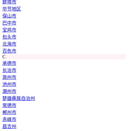
蚌埠市
毕节地区
保山市
巴中市
宝鸡市
包头市
北海市
百色市
C
承德市
长治市
滁州市
池州市
潮州市
楚雄彝族自治州
常德市
郴州市
赤峰市
昌吉州