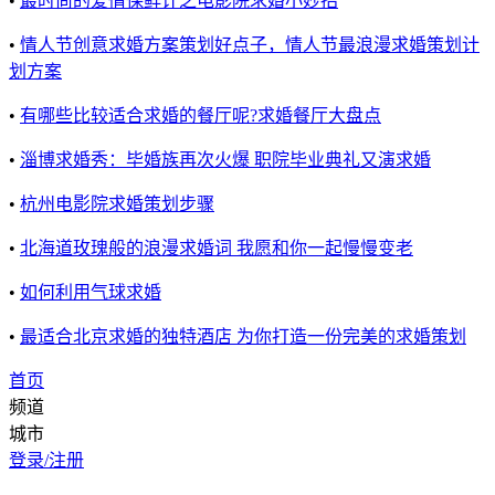
•
最时尚的爱情保鲜计之电影院求婚小妙招
•
情人节创意求婚方案策划好点子，情人节最浪漫求婚策划计
划方案
•
有哪些比较适合求婚的餐厅呢?求婚餐厅大盘点
•
淄博求婚秀：毕婚族再次火爆 职院毕业典礼又演求婚
•
杭州电影院求婚策划步骤
•
北海道玫瑰般的浪漫求婚词 我愿和你一起慢慢变老
•
如何利用气球求婚
•
​最适合北京求婚的独特酒店 为你打造一份完美的求婚策划
首页
频道
城市
登录/注册