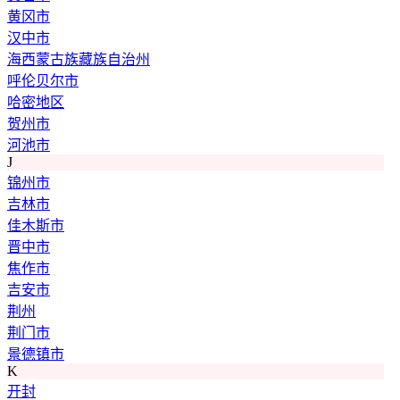
黄冈市
汉中市
海西蒙古族藏族自治州
呼伦贝尔市
哈密地区
贺州市
河池市
J
锦州市
吉林市
佳木斯市
晋中市
焦作市
吉安市
荆州
荆门市
景德镇市
K
开封