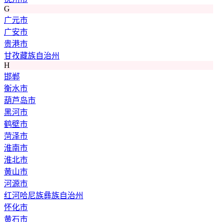
G
广元市
广安市
贵港市
甘孜藏族自治州
H
邯郸
衡水市
葫芦岛市
黑河市
鹤壁市
菏泽市
淮南市
淮北市
黄山市
河源市
红河哈尼族彝族自治州
怀化市
黄石市