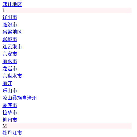
喀什地区
L
辽阳市
临汾市
吕梁地区
聊城市
连云港市
六安市
丽水市
龙岩市
六盘水市
丽江
乐山市
凉山彝族自治州
娄底市
拉萨市
柳州市
M
牡丹江市