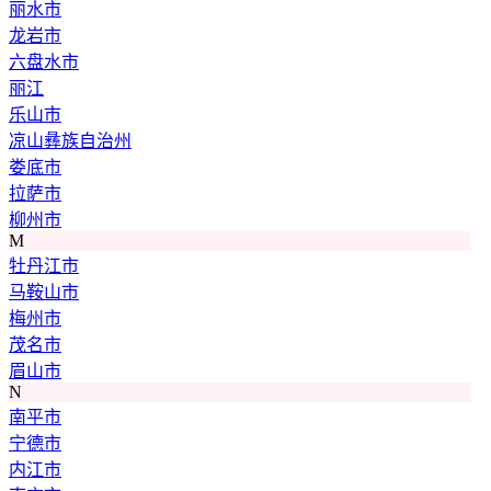
丽水市
龙岩市
六盘水市
丽江
乐山市
凉山彝族自治州
娄底市
拉萨市
柳州市
M
牡丹江市
马鞍山市
梅州市
茂名市
眉山市
N
南平市
宁德市
内江市