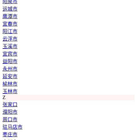
阳泉市
运城市
鹰潭市
宜春市
阳江市
云浮市
玉溪市
宜宾市
益阳市
永州市
延安市
榆林市
玉林市
Z
张家口
濮阳市
周口市
驻马店市
枣庄市