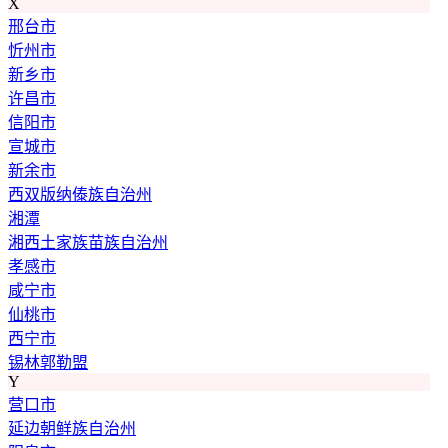
X
邢台市
忻州市
新乡市
许昌市
信阳市
宣城市
新余市
西双版纳傣族自治州
湘潭
湘西土家族苗族自治州
孝感市
咸宁市
仙桃市
西宁市
锡林郭勒盟
Y
营口市
延边朝鲜族自治州