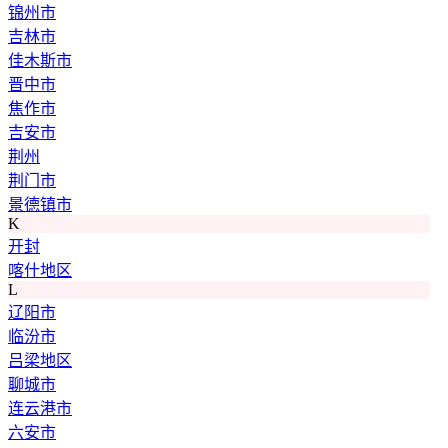
锦州市
吉林市
佳木斯市
晋中市
焦作市
吉安市
荆州
荆门市
景德镇市
K
开封
喀什地区
L
辽阳市
临汾市
吕梁地区
聊城市
连云港市
六安市