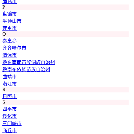
南充市
P
盘锦市
平顶山市
萍乡市
Q
秦皇岛
齐齐哈尔市
清远市
黔东南南苗族侗族自治州
黔南布依族苗族自治州
曲靖市
潜江市
R
日照市
S
四平市
绥化市
三门峡市
商丘市