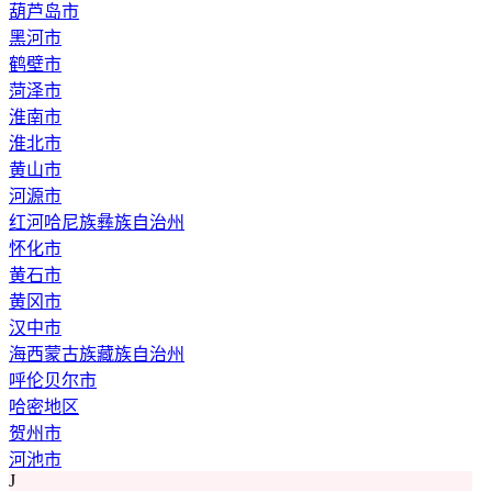
葫芦岛市
黑河市
鹤壁市
菏泽市
淮南市
淮北市
黄山市
河源市
红河哈尼族彝族自治州
怀化市
黄石市
黄冈市
汉中市
海西蒙古族藏族自治州
呼伦贝尔市
哈密地区
贺州市
河池市
J