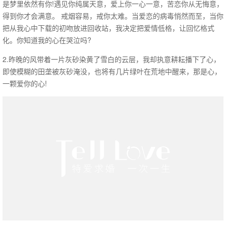
是梦里依然有你!遇见你纯属天意，爱上你一心一意，苦恋你从无悔意，
得到你才会满意。 戒烟容易，戒你太难。当爱恋的病毒悄然而至，当你
把从我心中下载的初吻放进回收站，我决定把爱情低格，让回忆格式
化。你知道我的心在哭泣吗?
2.昨晚的风带着一片灰砂染黄了雪白的云层，我却执意耕耘播下了心，
即使模糊的田垄被灰砂淹没，也将有几片绿叶在荒地中醒来，那是心，
一颗爱你的心!