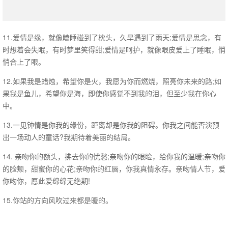
11.爱情是缘，就像瞌睡碰到了枕头，久旱遇到了雨天;爱情是思念，有
时想着会失眠，有时梦里笑得甜;爱情是呵护，就像眼皮爱上了睡眠，悄
悄合上了眼。
12.如果我是蜡烛，希望你是火，我愿为你而燃烧，照亮你未来的路;如
果我是鱼儿，希望你是海，即使你感觉不到我的泪，但至少我在你心
中。
13.一见钟情是你我的缘份，距离却是你我的阻碍。你我之间能否演预
出一场动人的童话?我期待着美丽的结局。
14. 亲吻你的额头，拂去你的忧愁;亲吻你的眼睑，给你我的温暖;亲吻你
的脸颊，甜蜜你的心花;亲吻你的红唇，你我真情永存。亲吻情人节，爱
你吻你，愿此爱绵绵无绝期!
15.你站的方向风吹过来都是暖的。