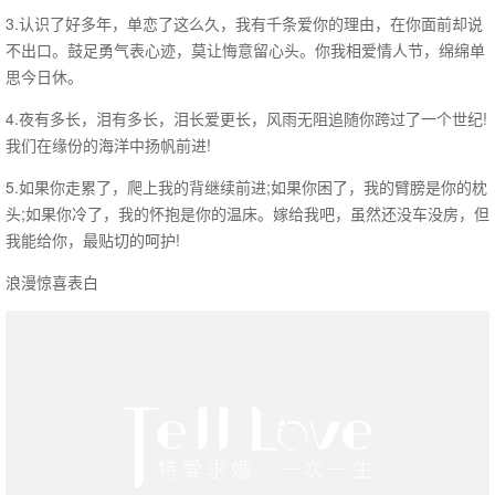
3.认识了好多年，单恋了这么久，我有千条爱你的理由，在你面前却说
不出口。鼓足勇气表心迹，莫让悔意留心头。你我相爱情人节，绵绵单
思今日休。
4.夜有多长，泪有多长，泪长爱更长，风雨无阻追随你跨过了一个世纪!
我们在缘份的海洋中扬帆前进!
5.如果你走累了，爬上我的背继续前进;如果你困了，我的臂膀是你的枕
头;如果你冷了，我的怀抱是你的温床。嫁给我吧，虽然还没车没房，但
我能给你，最贴切的呵护!
浪漫惊喜表白