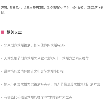
声明：部分图片、文章来源于网络，版权归原作者所有，如有侵权，请联系客服删
除。
相关文章
•
北京创意求婚策划，如何使你的求婚特别?
•
天津光棍节创意求婚怎么做?创意双十一求婚方法精选推荐
•
最时尚的爱情保鲜计之电影院求婚小妙招
•
情人节创意求婚方案策划好点子，情人节最浪漫求婚策划计划方案
•
有哪些比较适合求婚的餐厅呢?求婚餐厅大盘点