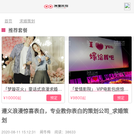
首页
求婚策划
推荐套餐
「梦璇花火」童话式浪漫求婚仪
「爱情影院」·VIP电影包房惊喜
式
套餐
¥10000
¥9800
预定
预定
起
起
遵义浪漫惊喜表白，专业教你表白的策划公司_求婚策
划
2020-08-11 15:12:31
阚冬梅
阅读：38633