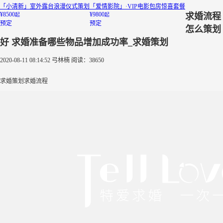
「小清新」室外露台浪漫仪式策划
「爱情影院」·VIP电影包房惊喜套餐
¥8500
¥9800
求婚流程
起
起
预定
预定
怎么策划
好 求婚准备哪些物品增加成功率_求婚策划
2020-08-11 08:14:52
弓林楠
阅读：38650
求婚策划求婚流程