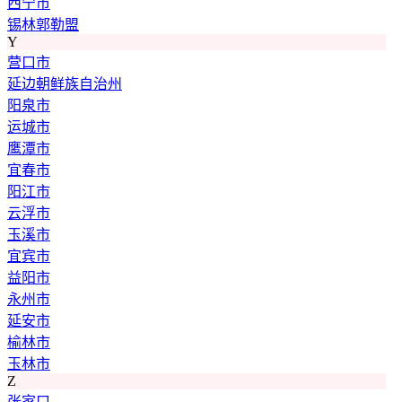
西宁市
锡林郭勒盟
Y
营口市
延边朝鲜族自治州
阳泉市
运城市
鹰潭市
宜春市
阳江市
云浮市
玉溪市
宜宾市
益阳市
永州市
延安市
榆林市
玉林市
Z
张家口