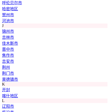
呼伦贝尔市
哈密地区
贺州市
河池市
J
锦州市
吉林市
佳木斯市
晋中市
焦作市
吉安市
荆州
荆门市
景德镇市
K
开封
喀什地区
L
辽阳市