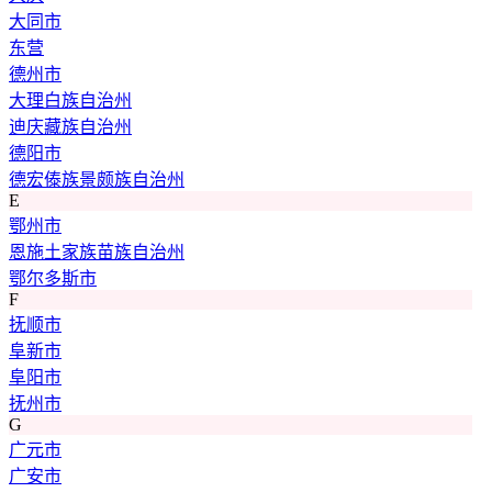
大同市
东营
德州市
大理白族自治州
迪庆藏族自治州
德阳市
德宏傣族景颇族自治州
E
鄂州市
恩施土家族苗族自治州
鄂尔多斯市
F
抚顺市
阜新市
阜阳市
抚州市
G
广元市
广安市