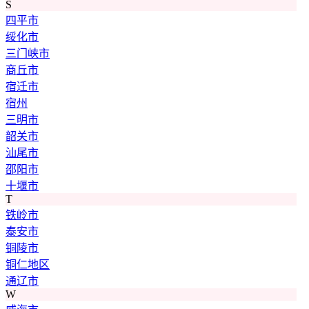
S
四平市
绥化市
三门峡市
商丘市
宿迁市
宿州
三明市
韶关市
汕尾市
邵阳市
十堰市
T
铁岭市
泰安市
铜陵市
铜仁地区
通辽市
W