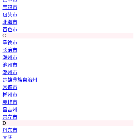
宝鸡市
包头市
北海市
百色市
C
承德市
长治市
滁州市
池州市
潮州市
楚雄彝族自治州
常德市
郴州市
赤峰市
昌吉州
崇左市
D
丹东市
大庆