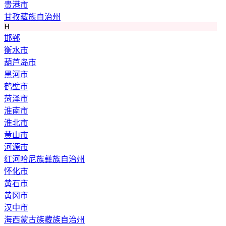
贵港市
甘孜藏族自治州
H
邯郸
衡水市
葫芦岛市
黑河市
鹤壁市
菏泽市
淮南市
淮北市
黄山市
河源市
红河哈尼族彝族自治州
怀化市
黄石市
黄冈市
汉中市
海西蒙古族藏族自治州