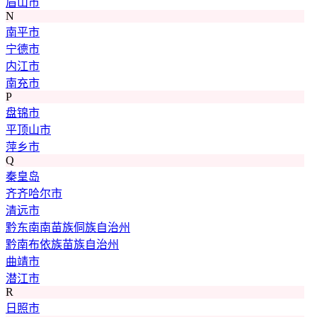
眉山市
N
南平市
宁德市
内江市
南充市
P
盘锦市
平顶山市
萍乡市
Q
秦皇岛
齐齐哈尔市
清远市
黔东南南苗族侗族自治州
黔南布依族苗族自治州
曲靖市
潜江市
R
日照市