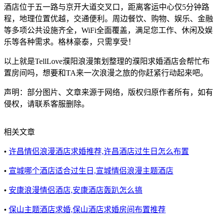
酒店位于五一路与京开大道交叉口，距离客运中心仅5分钟路
程，地理位置优越，交通便利。周边餐饮、购物、娱乐、金融
等多项公共设施齐全，WiFi全面覆盖，满足您工作、休闲及娱
乐等各种需求。格林豪泰，只需享受！
以上就是TellLove濮阳浪漫策划整理的濮阳求婚酒店会帮忙布
置房间吗，想要和TA来一次浪漫之旅的你赶紧行动起来吧。
声明：部分图片、文章来源于网络，版权归原作者所有，如有
侵权，请联系客服删除。
相关文章
•
许昌情侣浪漫酒店求婚推荐,许昌酒店过生日怎么布置
•
宣城哪个酒店适合过生日,宣城情侣浪漫主题酒店
•
安康浪漫情侣酒店,安康酒店轰趴怎么搞
•
保山主题酒店求婚,保山酒店求婚房间布置推荐