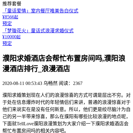
推荐套餐
「童话爱情」室内餐厅唯美告白仪式
¥8566
起
预定
「梦璇花火」童话式浪漫求婚仪式
¥10000
起
预定
濮阳求婚酒店会帮忙布置房间吗,濮阳浪
漫酒店排行_浪漫酒店
2020-08-11 00:53:43
乌畅然
阅读：2367
濮阳求婚策划现在人们的浪漫惊喜的方式可谓是层出不穷。对
于处在信息爆炸时代的年轻情侣们来讲，普通的浪漫惊喜对于
他们来说实在是没有任何新意。所以，他们更是绞尽脑汁为自
己的另一半带来惊喜，那么在濮阳有哪些比较浪漫的地点呢，
下面就TellLove濮阳浪漫策划为大家介绍一下濮阳求婚酒店会
帮忙布置房间吗的相关内容吧。