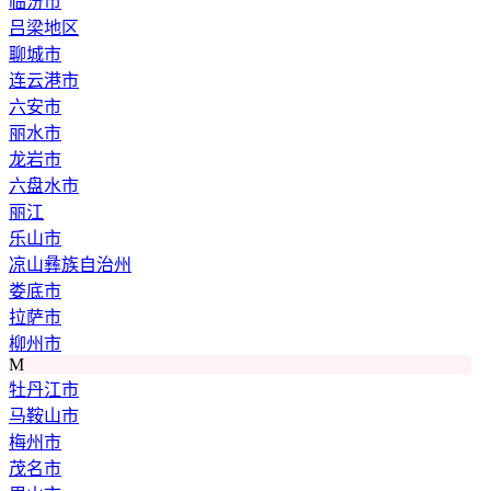
临汾市
吕梁地区
聊城市
连云港市
六安市
丽水市
龙岩市
六盘水市
丽江
乐山市
凉山彝族自治州
娄底市
拉萨市
柳州市
M
牡丹江市
马鞍山市
梅州市
茂名市