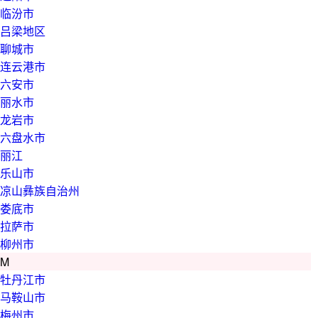
临汾市
吕梁地区
聊城市
连云港市
六安市
丽水市
龙岩市
六盘水市
丽江
乐山市
凉山彝族自治州
娄底市
拉萨市
柳州市
M
牡丹江市
马鞍山市
梅州市