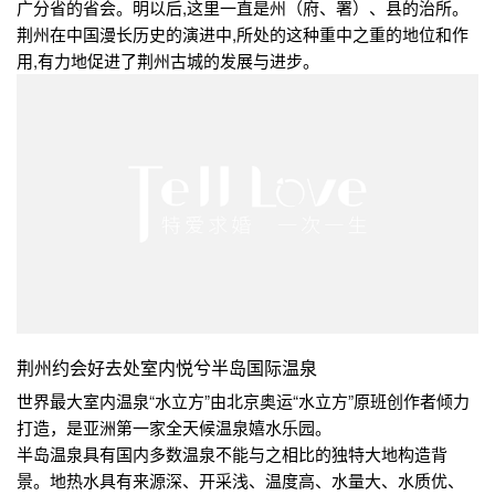
广分省的省会。明以后,这里一直是州（府、署）、县的治所。
荆州在中国漫长历史的演进中,所处的这种重中之重的地位和作
用,有力地促进了荆州古城的发展与进步。
荆州约会好去处室内悦兮半岛国际温泉
世界最大室内温泉“水立方”由北京奥运“水立方”原班创作者倾力
打造，是亚洲第一家全天候温泉嬉水乐园。
半岛温泉具有国内多数温泉不能与之相比的独特大地构造背
景。地热水具有来源深、开采浅、温度高、水量大、水质优、