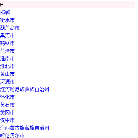
H
邯郸
衡水市
葫芦岛市
黑河市
鹤壁市
菏泽市
淮南市
淮北市
黄山市
河源市
红河哈尼族彝族自治州
怀化市
黄石市
黄冈市
汉中市
海西蒙古族藏族自治州
呼伦贝尔市