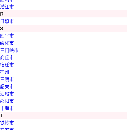
潜江市
R
日照市
S
四平市
绥化市
三门峡市
商丘市
宿迁市
宿州
三明市
韶关市
汕尾市
邵阳市
十堰市
T
铁岭市
泰安市