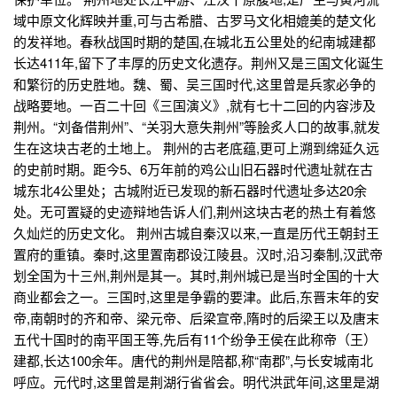
域中原文化辉映并重,可与古希腊、古罗马文化相媲美的楚文化
的发祥地。春秋战国时期的楚国,在城北五公里处的纪南城建都
长达411年,留下了丰厚的历史文化遗存。荆州又是三国文化诞生
和繁衍的历史胜地。魏、蜀、吴三国时代,这里曾是兵家必争的
战略要地。一百二十回《三国演义》,就有七十二回的内容涉及
荆州。“刘备借荆州”、“关羽大意失荆州”等脍炙人口的故事,就发
生在这块古老的土地上。 荆州的古老底蕴,更可上溯到绵延久远
的史前时期。距今5、6万年前的鸡公山旧石器时代遗址就在古
城东北4公里处；古城附近已发现的新石器时代遗址多达20余
处。无可置疑的史迹辩地告诉人们,荆州这块古老的热土有着悠
久灿烂的历史文化。 荆州古城自秦汉以来,一直是历代王朝封王
置府的重镇。秦时,这里置南郡设江陵县。汉时,沿习秦制,汉武帝
划全国为十三州,荆州是其一。其时,荆州城已是当时全国的十大
商业都会之一。三国时,这里是争霸的要津。此后,东晋末年的安
帝,南朝时的齐和帝、梁元帝、后梁宣帝,隋时的后梁王以及唐末
五代十国时的南平国王等,先后有11个纷争王侯在此称帝（王）
建都,长达100余年。唐代的荆州是陪都,称“南郡”,与长安城南北
呼应。元代时,这里曾是荆湖行省省会。明代洪武年间,这里是湖