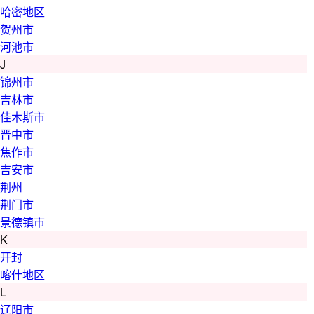
哈密地区
贺州市
河池市
J
锦州市
吉林市
佳木斯市
晋中市
焦作市
吉安市
荆州
荆门市
景德镇市
K
开封
喀什地区
L
辽阳市