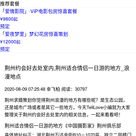
推荐套餐
「爱情影院」·VIP电影包房惊喜套餐
¥9800
起
预定
「爱夜梦里」梦幻花房惊喜策划
¥12000
起
预定
荆州约会好去处室内,荆州适合情侣一日游的地方_浪
漫地点
2020-08-09 07:25:48
幸飞柏
阅读：30797
荆州求婚策划你觉得荆州浪漫的地方有哪些呢？是生态公园，
还是城市广场或者是其它一些地方，今天TellLove小编就为大家
整理关于荆州约会好去处室内的相关信息，一起来看看吧！
荆州适合情侣一日游的地方《中国摄影家》荆州俱乐部
具体地址纠正：湖北荆州万达金街B10－1070号，独立二层楼门