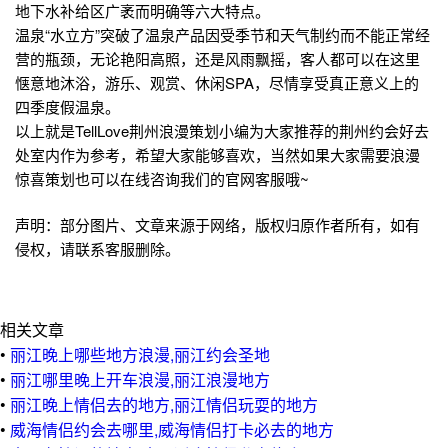
地下水补给区广袤而明确等六大特点。
温泉“水立方”突破了温泉产品因受季节和天气制约而不能正常经
营的瓶颈，无论艳阳高照，还是风雨飘摇，客人都可以在这里
惬意地沐浴，游乐、观赏、休闲SPA，尽情享受真正意义上的
四季度假温泉。
以上就是TellLove荆州浪漫策划小编为大家推荐的荆州约会好去
处室内作为参考，希望大家能够喜欢，当然如果大家需要浪漫
惊喜策划也可以在线咨询我们的官网客服哦~
声明：部分图片、文章来源于网络，版权归原作者所有，如有
侵权，请联系客服删除。
相关文章
•
丽江晚上哪些地方浪漫,丽江约会圣地
•
丽江哪里晚上开车浪漫,丽江浪漫地方
•
丽江晚上情侣去的地方,丽江情侣玩耍的地方
•
威海情侣约会去哪里,威海情侣打卡必去的地方