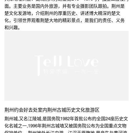
面。主要业务是国内外旅游，并有专业摄影团队跟拍。荆州是
楚文化发源地，介绍荆州的厚重历史、讲述博大精深的楚文
化，引领世界观看荆楚大地的精彩景点，是我们的责任、义务
和兴趣。
荆州约会好去处室内荆州古城历史文化旅游区
荆州城,又名江陵城,是国务院1982年首批公布的全国24座历史文
化名城之一,1996年荆州古城墙又被国务院公布为全国重点文物
保护单位。 荆州地处长江中游、江汉干原腹地,是产生与黄河流