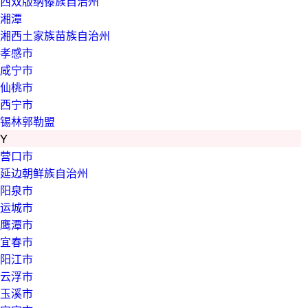
西双版纳傣族自治州
湘潭
湘西土家族苗族自治州
孝感市
咸宁市
仙桃市
西宁市
锡林郭勒盟
Y
营口市
延边朝鲜族自治州
阳泉市
运城市
鹰潭市
宜春市
阳江市
云浮市
玉溪市