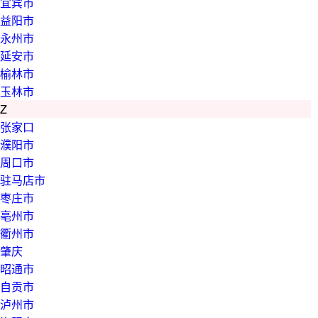
宜宾市
益阳市
永州市
延安市
榆林市
玉林市
Z
张家口
濮阳市
周口市
驻马店市
枣庄市
亳州市
衢州市
肇庆
昭通市
自贡市
泸州市