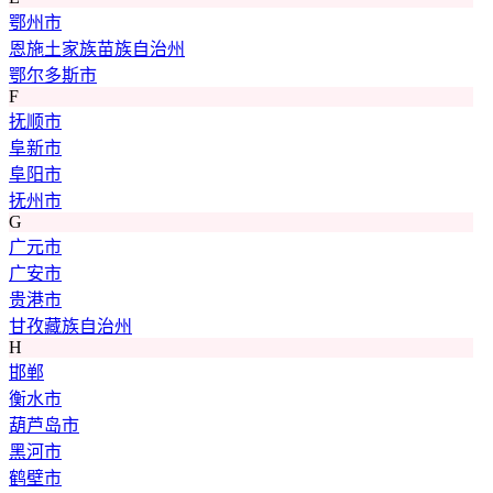
鄂州市
恩施土家族苗族自治州
鄂尔多斯市
F
抚顺市
阜新市
阜阳市
抚州市
G
广元市
广安市
贵港市
甘孜藏族自治州
H
邯郸
衡水市
葫芦岛市
黑河市
鹤壁市