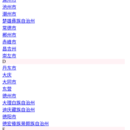
滁州市
池州市
潮州市
楚雄彝族自治州
常德市
郴州市
赤峰市
昌吉州
崇左市
D
丹东市
大庆
大同市
东营
德州市
大理白族自治州
迪庆藏族自治州
德阳市
德宏傣族景颇族自治州
E