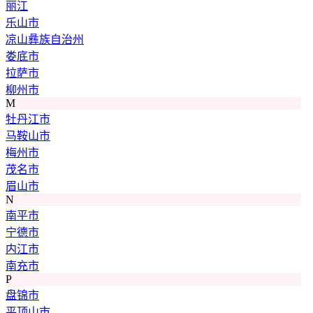
丽江
乐山市
凉山彝族自治州
娄底市
拉萨市
柳州市
M
牡丹江市
马鞍山市
梅州市
茂名市
眉山市
N
南平市
宁德市
内江市
南充市
P
盘锦市
平顶山市