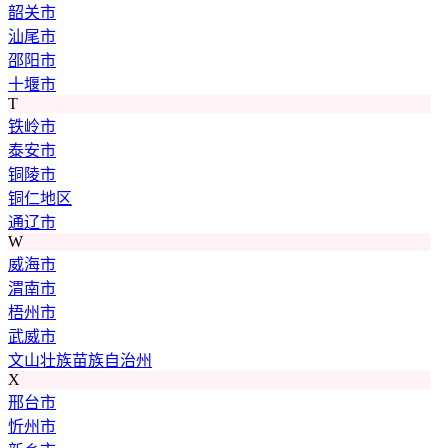
韶关市
汕尾市
邵阳市
十堰市
T
铁岭市
泰安市
铜陵市
铜仁地区
通辽市
W
威海市
渭南市
梧州市
武威市
文山壮族苗族自治州
X
邢台市
忻州市