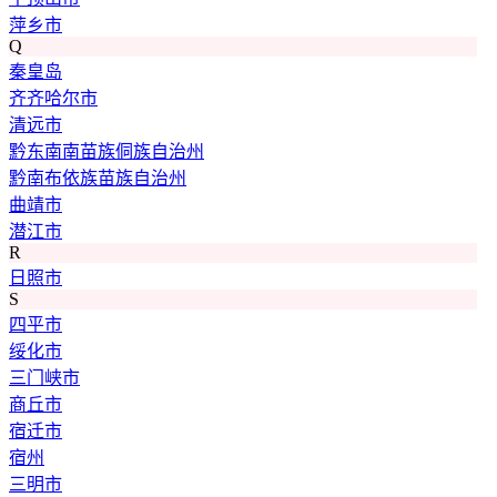
萍乡市
Q
秦皇岛
齐齐哈尔市
清远市
黔东南南苗族侗族自治州
黔南布依族苗族自治州
曲靖市
潜江市
R
日照市
S
四平市
绥化市
三门峡市
商丘市
宿迁市
宿州
三明市