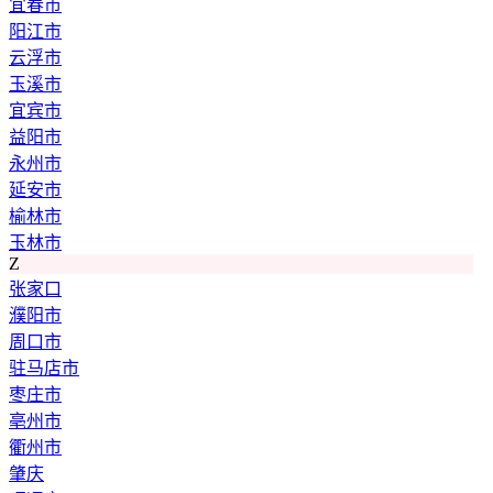
宜春市
阳江市
云浮市
玉溪市
宜宾市
益阳市
永州市
延安市
榆林市
玉林市
Z
张家口
濮阳市
周口市
驻马店市
枣庄市
亳州市
衢州市
肇庆