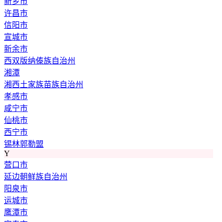
新乡市
许昌市
信阳市
宣城市
新余市
西双版纳傣族自治州
湘潭
湘西土家族苗族自治州
孝感市
咸宁市
仙桃市
西宁市
锡林郭勒盟
Y
营口市
延边朝鲜族自治州
阳泉市
运城市
鹰潭市