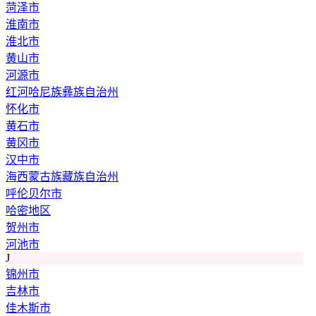
菏泽市
淮南市
淮北市
黄山市
河源市
红河哈尼族彝族自治州
怀化市
黄石市
黄冈市
汉中市
海西蒙古族藏族自治州
呼伦贝尔市
哈密地区
贺州市
河池市
J
锦州市
吉林市
佳木斯市