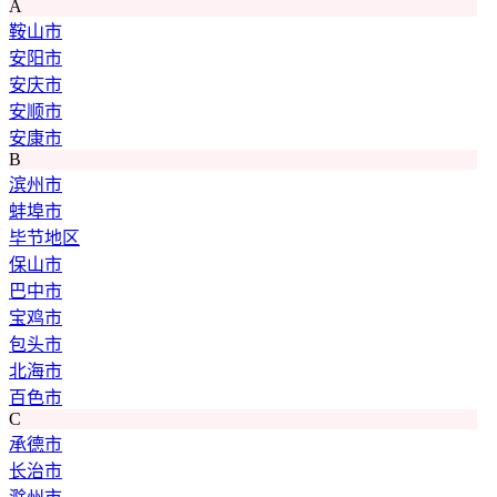
A
鞍山市
安阳市
安庆市
安顺市
安康市
B
滨州市
蚌埠市
毕节地区
保山市
巴中市
宝鸡市
包头市
北海市
百色市
C
承德市
长治市