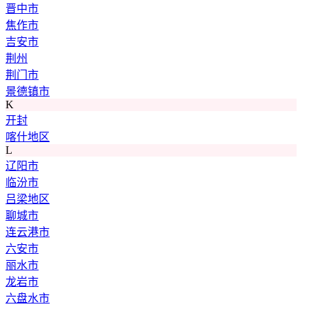
晋中市
焦作市
吉安市
荆州
荆门市
景德镇市
K
开封
喀什地区
L
辽阳市
临汾市
吕梁地区
聊城市
连云港市
六安市
丽水市
龙岩市
六盘水市